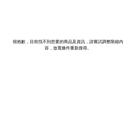
很抱歉，目前找不到您要的商品及資訊，請嘗試調整限縮內
容，放寬條件重新搜尋。