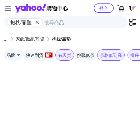
Yahoo購物中心
登入
抱枕/靠墊
家飾/織品/雜貨
抱枕/靠墊
品牌
快速到貨
有現貨
挑戰低價
價格低到高
排序