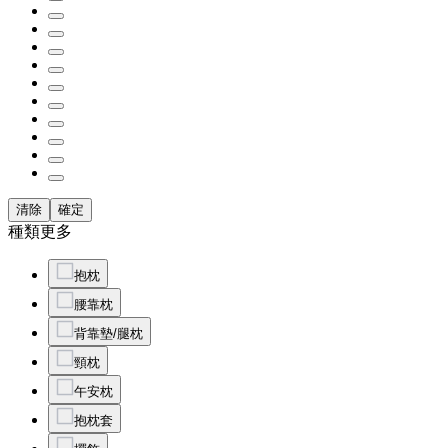
清除
確定
種類
更多
抱枕
腰靠枕
背靠墊/腿枕
頸枕
午安枕
抱枕套