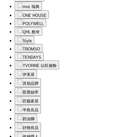
moz 瑞典
ONE HOUSE
POLYWELL
QHL 酷奇
Style
TROMSO
TENDAYS
YVONNE 以旺傢飾
伊美居
其他品牌
凱蕾絲帝
匠藝家居
半島良品
奶油獅
好物良品
收納職人