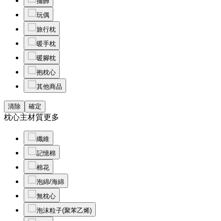
擺飾
玩偶
旅行枕
暖手枕
暖腳枕
抱枕心
其他商品
清除
確定
枕心主材質
更多
纖維
記憶棉
棉花
泡綿/海綿
無枕心
泡沫粒子(聚苯乙烯)