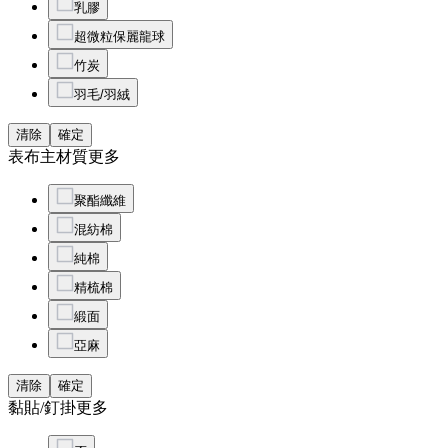
乳膠
超微粒保麗龍球
竹炭
羽毛/羽絨
清除
確定
表布主材質
更多
聚酯纖維
混紡棉
純棉
精梳棉
緞面
亞麻
清除
確定
黏貼/釘掛
更多