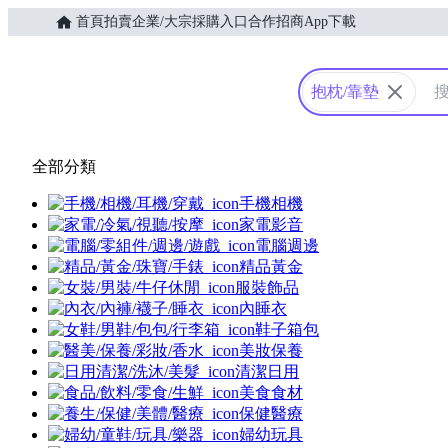
首頁
拍賣
企業/大宗採購入口
合作招商
App下載
Yahoo購物中心
抱枕/靠墊
全部分類
手機相機
家電影音
電腦週邊
精品黃金
服裝飾品
內睡衣
鞋子箱包
美妝保養
清潔日用
美食食材
保健醫療
婦幼玩具