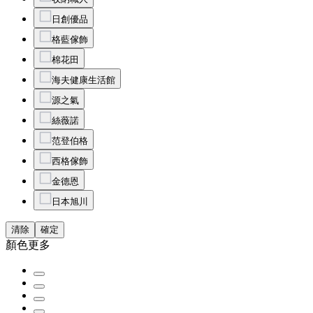
日創優品
格藍傢飾
棉花田
海夫健康生活館
源之氣
絲薇諾
范登伯格
西格傢飾
金德恩
日本旭川
清除
確定
顏色
更多