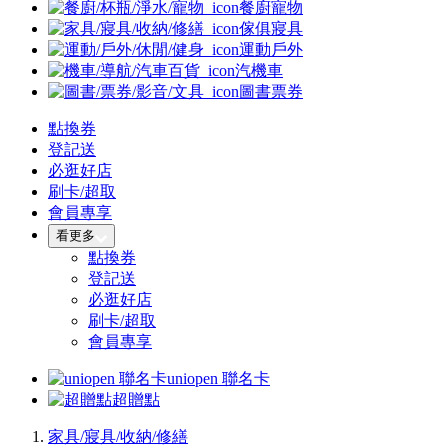
餐廚寵物
傢俱寢具
運動戶外
汽機車
圖書票券
點換券
登記送
必逛好店
刷卡/超取
會員專享
看更多
點換券
登記送
必逛好店
刷卡/超取
會員專享
uniopen 聯名卡
超贈點
家具/寢具/收納/修繕