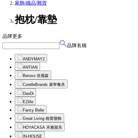
家飾/織品/雜貨
抱枕/靠墊
品牌
更多
品牌名稱
ANDYMAY2
ANTIAN
Beroso 倍麗森
CorelleBrands 康寧餐具
DaoDi
EZlife
Fancy Belle
Great Living 格蕾寢飾
HOYACASA 禾雅寢具
IN-HOUSE