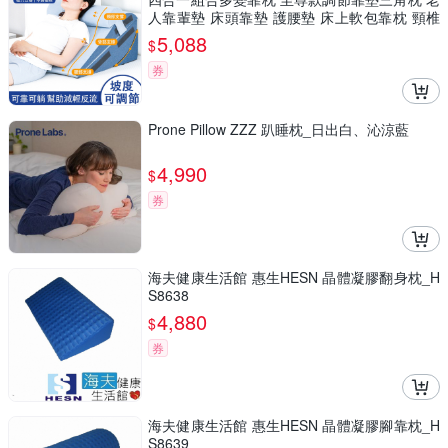
人靠輩墊 床頭靠墊 護腰墊 床上軟包靠枕 頸椎
枕 腰枕
5,088
$
券
Prone Pillow ZZZ 趴睡枕_日出白、沁涼藍
4,990
$
券
海夫健康生活館 惠生HESN 晶體凝膠翻身枕_H
S8638
4,880
$
券
海夫健康生活館 惠生HESN 晶體凝膠腳靠枕_H
S8639