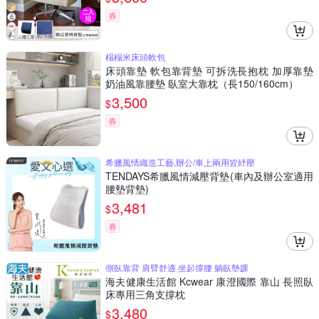
券
榻榻米床頭軟包
床頭靠墊 軟包靠背墊 可拆洗長抱枕 加厚靠墊
奶油風靠腰墊 臥室大靠枕（長150/160cm）
3,500
$
券
希臘風情織造工藝,辦公/車上兩用皆紓壓
TENDAYS希臘風情減壓背墊(車內及辦公室適用
腰墊背墊)
3,481
$
券
側臥靠背 肩臂舒適 坐起撐腰 躺臥墊踝
海夫健康生活館 Kcwear 康澄國際 靠山 長照臥
床專用三角支撐枕
3,480
$