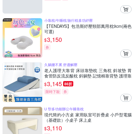
小靠枕/午睡枕/旅行枕多功紓壓
【TENDAYS】包浩斯紓壓頸部萬用枕9cm(兩色
可選)
3,150
$
券
久躺腰不累 舒適解壓
老人護理大靠背 床頭靠墊枕 三角枕 斜坡墊 胃
食管防反流反酸枕 斜躺墊 記憶棉靠背墊 護理靠
枕 護頸撐腰 躺靠兩用
3,145
$
86折
限時下殺
券
U 型多功能辦公午睡靠枕
現代簡約小方桌 家用臥室可折疊桌 小戶型電腦
（基礎款）小桌子 床上桌
3,110
$