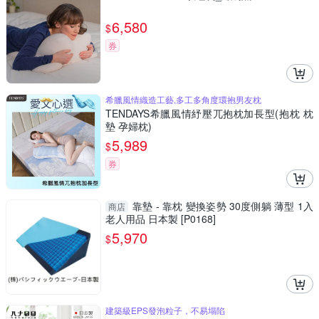
6,580
$
券
希臘風情織造工藝,多工多角度環抱男友枕
TENDAYS希臘風情紓壓兀抱枕加長型(抱枕 枕
墊 孕婦枕)
5,989
$
券
靠墊 - 靠枕 變換姿勢 30度側躺 薄型 1入
商店
老人用品 日本製 [P0168]
5,970
$
建築級EPS發泡粒子，不易塌陷