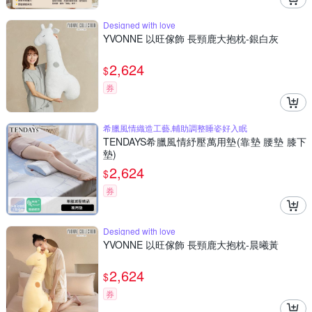
Designed with love
YVONNE 以旺傢飾 長頸鹿大抱枕-銀白灰
2,624
$
券
希臘風情織造工藝,輔助調整睡姿好入眠
TENDAYS希臘風情紓壓萬用墊(靠墊 腰墊 膝下
墊)
2,624
$
券
Designed with love
YVONNE 以旺傢飾 長頸鹿大抱枕-晨曦黃
2,624
$
券