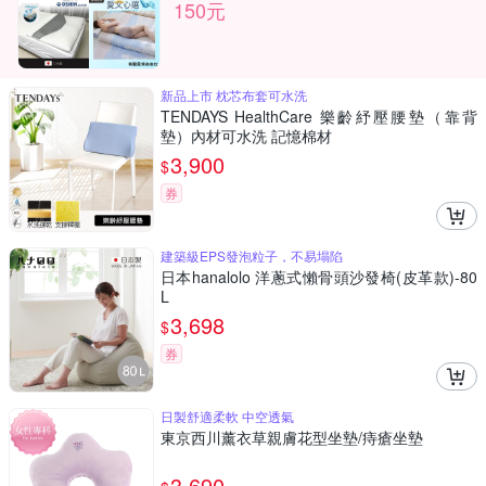
150元
新品上市 枕芯布套可水洗
TENDAYS HealthCare 樂齡紓壓腰墊（靠背
墊）內材可水洗 記憶棉材
3,900
$
券
建築級EPS發泡粒子，不易塌陷
日本hanalolo 洋蔥式懶骨頭沙發椅(皮革款)-80
L
3,698
$
券
日製舒適柔軟 中空透氣
東京西川薰衣草親膚花型坐墊/痔瘡坐墊
3,690