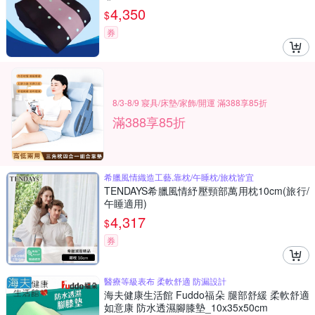
4,350
$
券
8/3-8/9 寢具/床墊/家飾/開運 滿388享85折
滿388享85折
希臘風情織造工藝,靠枕/午睡枕/旅枕皆宜
TENDAYS希臘風情紓壓頸部萬用枕10cm(旅行/
午睡適用)
4,317
$
券
醫療等級表布 柔軟舒適 防漏設計
海夫健康生活館 Fuddo福朵 腿部舒緩 柔軟舒適
如意康 防水透濕腳膝墊_10x35x50cm