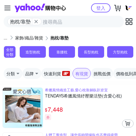
Yahoo購物中心
登入
抱枕/靠墊
家飾/織品/雜貨
抱枕/靠墊
全部
造型抱枕
靠腰枕
長型抱枕
方型抱枕
分類
分類
品牌
快速到貨
有現貨
挑戰低價
價格低到
希臘風情織造工藝,愛心枕靠躺臥趴皆宜
TENDAYS希臘風情紓壓樂活墊(含愛心枕)
7,448
$
券
人體工學造型，讓您長時間俯臥也不覺得疲勞