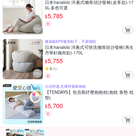
日本hanalolo 洋蔥式懶骨頭沙發椅(皮革款)-17
0L-多色可選
5,785
$
券
建築級EPS發泡粒子，不易塌陷
日本hanalolo 洋蔥式可拆洗懶骨頭沙發椅(再生
丹寧針織布款)-170L
5,755
$
5
(
1
)
券
沁涼舒適,支撐舒適靠抱枕
【TENDAYS】包浩斯紓壓抱抱枕(抱枕 靠墊 枕
墊)
5,700
$
券