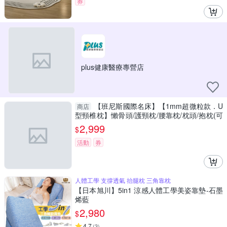
券
plus健康醫療專營店
【班尼斯國際名床】【1mm超微粒款．U
商店
型頸椎枕】懶骨頭/護頸枕/腰靠枕/枕頭/抱枕(可
拆洗)！
2,999
$
活動
券
人體工學 支撐透氣 抬腿枕 三角靠枕
【日本旭川】5in1 涼感人體工學美姿靠墊-石墨
烯藍
2,980
$
4.7
(
3
)