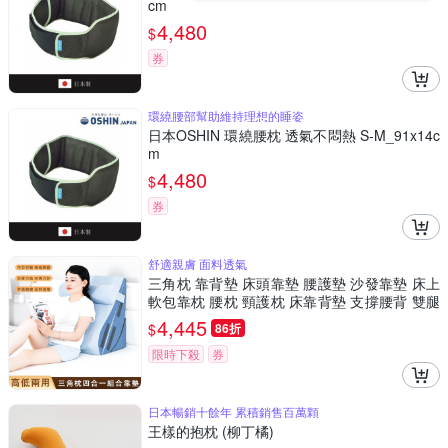
cm
4,480
$
券
環繞腰部幫助維持理想的睡姿
日本OSHIN 環繞腰枕 透氣不悶熱 S-M_91x14c
m
4,480
$
券
舒適親膚 面料透氣
三角枕 靠背墊 床頭靠墊 腰護墊 沙發靠墊 床上
軟包靠枕 腰枕 頸護枕 床靠背墊 支撐腰背 雙腿
釋壓 軟硬適中 舒適支撐 四合一 至尊款
4,445
$
86折
限時下殺
券
日本暢銷十餘年 累積銷售百萬顆
王樣的抱枕 (柳丁橘)