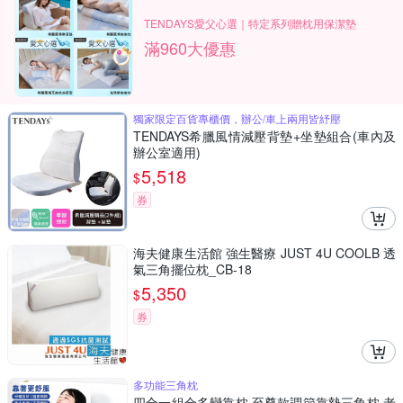
TENDAYS愛父心選｜特定系列贈枕用保潔墊
滿960大優惠
獨家限定百貨專櫃價，辦公/車上兩用皆紓壓
TENDAYS希臘風情減壓背墊+坐墊組合(車內及
辦公室適用)
5,518
$
券
海夫健康生活館 強生醫療 JUST 4U COOLB 透
氣三角擺位枕_CB-18
5,350
$
券
多功能三角枕
四合一組合多變靠枕 至尊款調節靠墊三角枕 老