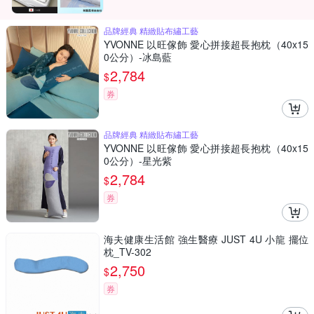
品牌經典 精緻貼布繡工藝
YVONNE 以旺傢飾 愛心拼接超長抱枕（40x15
0公分）-冰島藍
2,784
$
券
品牌經典 精緻貼布繡工藝
YVONNE 以旺傢飾 愛心拼接超長抱枕（40x15
0公分）-星光紫
2,784
$
券
海夫健康生活館 強生醫療 JUST 4U 小龍 擺位
枕_TV-302
2,750
$
券