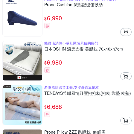
Prone Cushion 減壓記憶俯臥墊
6,990
$
券
能徹底消除小腿肚區域累積的疲勞
日本OSHIN 溫柔支撐 美腿枕 70x40xh7cm
6,980
$
券
希臘風情織造工藝,支撐舒適靠抱枕
TENDAYS希臘風情紓壓抱抱枕(抱枕 靠墊 枕墊)
6,688
$
券
Prone Pillow ZZZ 趴睡枕_絲綢黑