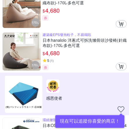
織布款)-170L-多色可選
4,680
$
券
建築級EPS發泡粒子，不易塌陷
日本hanalolo 洋蔥式可拆洗懶骨頭沙發椅(針織
布款)-170L-多色可選
4,680
$
5
(
1
)
券
感恩使者
環繞腰部幫助維持理想的睡姿
現在可以追蹤你喜愛的商店！
日本OSHIN 環繞腰枕 透氣不悶熱 M-L_111x14