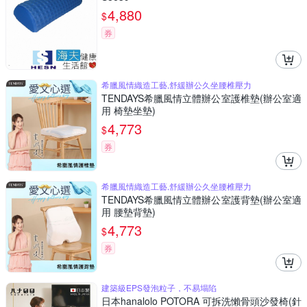
4,880
$
券
希臘風情織造工藝,舒緩辦公久坐腰椎壓力
TENDAYS希臘風情立體辦公室護椎墊(辦公室適
用 椅墊坐墊)
4,773
$
券
希臘風情織造工藝,舒緩辦公久坐腰椎壓力
TENDAYS希臘風情立體辦公室護背墊(辦公室適
用 腰墊背墊)
4,773
$
券
建築級EPS發泡粒子，不易塌陷
日本hanalolo POTORA 可拆洗懶骨頭沙發椅(針