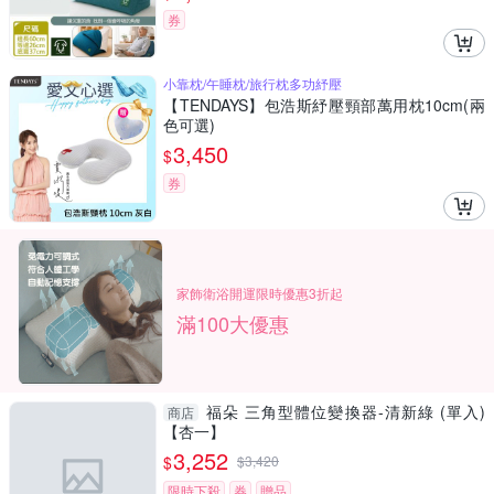
券
小靠枕/午睡枕/旅行枕多功紓壓
【TENDAYS】包浩斯紓壓頸部萬用枕10cm(兩
色可選)
3,450
$
券
家飾衛浴開運限時優惠3折起
滿100大優惠
福朵 三角型體位變換器-清新綠 (單入)
商店
【杏一】
3,252
$
$
3,420
限時下殺
券
贈品