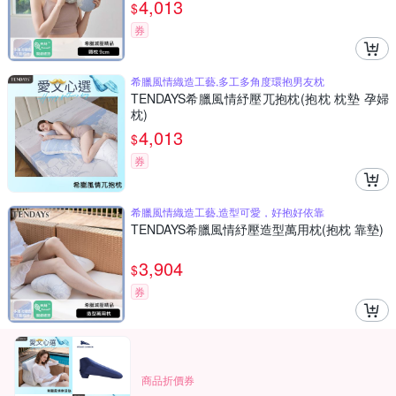
4,013
$
券
希臘風情織造工藝,多工多角度環抱男友枕
TENDAYS希臘風情紓壓兀抱枕(抱枕 枕墊 孕婦
枕)
4,013
$
券
希臘風情織造工藝,造型可愛，好抱好依靠
TENDAYS希臘風情紓壓造型萬用枕(抱枕 靠墊)
3,904
$
券
商品折價券