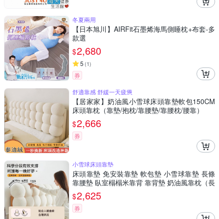
冬夏兩用
【日本旭川】AIRFit石墨烯海馬側睡枕+布套-多
款選
2,680
$
5
(
1
)
券
舒適靠感 舒緩一天疲憊
【居家家】奶油風小雪球床頭靠墊軟包150CM
床頭靠枕（靠墊/抱枕/靠腰墊/靠腰枕/腰靠）
2,666
$
券
小雪球床頭靠墊
床頭靠墊 免安裝靠墊 軟包墊 小雪球靠墊 長條
靠腰墊 臥室榻榻米靠背 靠背墊 奶油風靠枕（長
120/150cm）
2,625
$
券