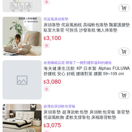
券
侘寂風床頭靠墊
床頭靠墊 侘寂風抱枕 高端軟包靠墊 飄窗護腰墊
臥室大靠背 可拆洗 沙發靠枕 懶人倚靠墊
3,100
$
券
改善睡眠品質 開發了一種對腰部溫和的腰枕
海夫健康生活館 KP 日本製 Alphax FULUWA
舒腰枕 安心 好眠 腰痛對策 腰圍 59~105 cm
3,080
$
券
超薄款床頭軟包背板
床頭靠墊 超薄款軟包墊 床頭軟包背板 靠背墊
侘寂風軟飾 柔軟支撐靠包 床榻靠背軟墊
3,075
$