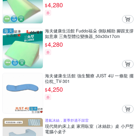
4,280
$
券
海夫健康生活館 Fuddo福朵 側臥輔助 腳跟支撐
如意康 三角型體位變換器_50x30x17cm
4,280
$
券
海夫健康生活館 強生醫療 JUST 4U 一條龍 擺
位枕_TV-301
4,250
$
券
透氣冰絲，夏季舒適不踩雷
現代簡約床上桌 家用臥室（冰絲款）桌 小戶型
電腦小桌子