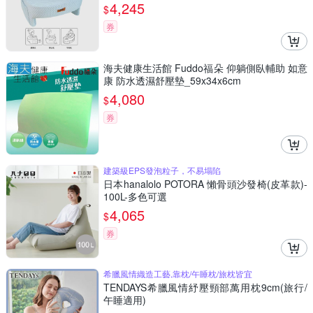
4,245
$
券
海夫健康生活館 Fuddo福朵 仰躺側臥輔助 如意
康 防水透濕舒壓墊_59x34x6cm
4,080
$
券
建築級EPS發泡粒子，不易塌陷
日本hanalolo POTORA 懶骨頭沙發椅(皮革款)-
100L-多色可選
4,065
$
券
希臘風情織造工藝,靠枕/午睡枕/旅枕皆宜
TENDAYS希臘風情紓壓頸部萬用枕9cm(旅行/
午睡適用)