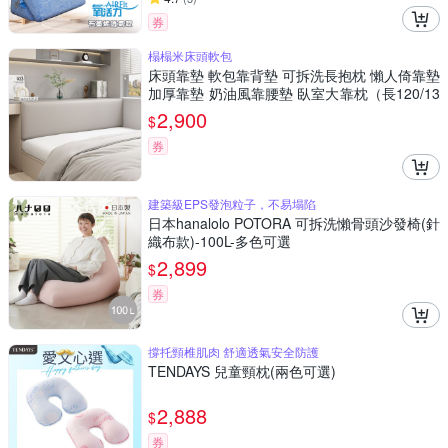
券
榻榻米床頭軟包
床頭靠墊 軟包靠背墊 可拆洗長抱枕 懶人倚靠墊
加厚靠墊 奶油風靠腰墊 臥室大靠枕（長120/13
5cm）
2,900
$
券
建築級EPS發泡粒子，不易塌陷
日本hanalolo POTORA 可拆洗懶骨頭沙發椅(針
織布款)-100L-多色可選
2,899
$
券
撐托頸椎肌肉 舒適透氣安全防護
TENDAYS 兒童頸枕(兩色可選)
2,888
$
券