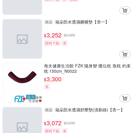
福朵防水透濕腳膝墊【杏一】
商店
3,252
$
$
3,420
限時下殺
券
海夫健康生活館 FZK 隨身變 擺位枕 靠枕 約束
枕 150cm_N0022
3,300
$
券
福朵防水透濕舒壓墊(清新綠)【杏一】
商店
3,072
$
$
3,240
限時下殺
券