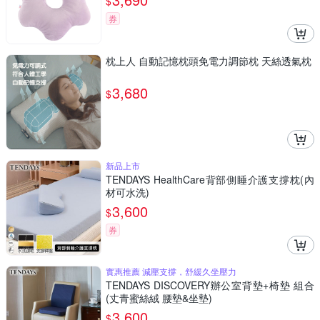
$
券
枕上人 自動記憶枕頭免電力調節枕 天絲透氣枕
3,680
$
新品上市
TENDAYS HealthCare背部側睡介護支撐枕(內
材可水洗)
3,600
$
券
實惠推薦 減壓支撐，舒緩久坐壓力
TENDAYS DISCOVERY辦公室背墊+椅墊 組合
(丈青蜜絲絨 腰墊&坐墊)
3,600
$