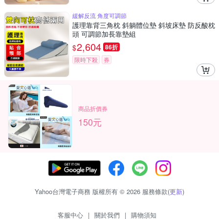
緩解反流 角度可調節
護理靠背三角枕 斜躺體位墊 斜坡床墊 防反酸枕
頭 可調節加長靠墊組
2,604
$
86折
限時下殺
券
商品折價券
150元
Yahoo台灣電子商務 版權所有 © 2026 服務條款(
更新
)
客服中心
|
關於我們
|
購物須知