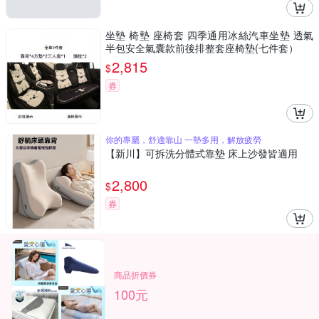
坐墊 椅墊 座椅套 四季通用冰絲汽車坐墊 透氣
半包安全氣囊款前後排整套座椅墊(七件套）
2,815
$
券
你的專屬，舒適靠山 一墊多用，解放疲勞
【新川】可拆洗分體式靠墊 床上沙發皆適用
2,800
$
券
商品折價券
100元