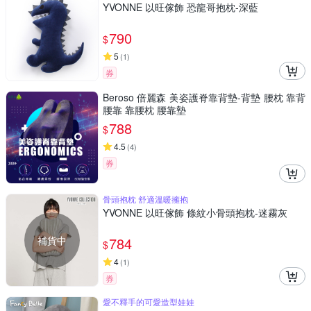
YVONNE 以旺傢飾 恐龍哥抱枕-深藍
790
$
5
(
1
)
券
Beroso 倍麗森 美姿護脊靠背墊-背墊 腰枕 靠背
腰靠 靠腰枕 腰靠墊
788
$
4.5
(
4
)
券
骨頭抱枕 舒適溫暖擁抱
YVONNE 以旺傢飾 條紋小骨頭抱枕-迷霧灰
補貨中
784
$
4
(
1
)
券
愛不釋手的可愛造型娃娃