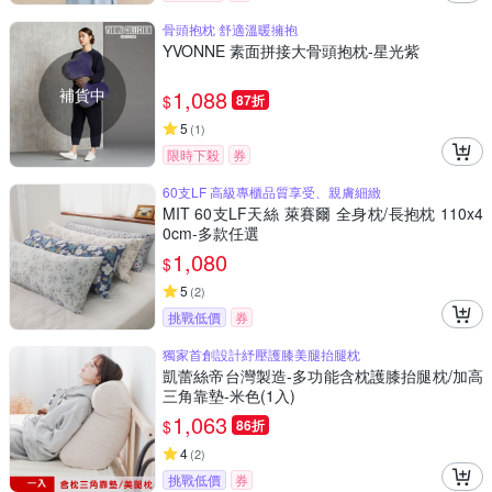
骨頭抱枕 舒適溫暖擁抱
YVONNE 素面拼接大骨頭抱枕-星光紫
補貨中
1,088
$
87折
5
(
1
)
限時下殺
券
60支LF 高級專櫃品質享受、親膚細緻
MIT 60支LF天絲 萊賽爾 全身枕/長抱枕 110x4
0cm-多款任選
1,080
$
5
(
2
)
挑戰低價
券
獨家首創設計紓壓護膝美腿抬腿枕
凱蕾絲帝台灣製造-多功能含枕護膝抬腿枕/加高
三角靠墊-米色(1入)
1,063
$
86折
4
(
2
)
挑戰低價
券