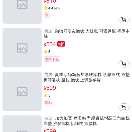
610
$
4.4
(
43
)
券
動物好朋友抱枕 大鯨魚 可愛療癒 棉床本
商店
舖
534
$
9折
5
限時下殺
夏季冰絲顆粒加厚腰靠枕 護腰靠枕 靠墊
商店
椅背靠枕 腰枕 抱枕 上班族孕婦
599
$
5
活動
加大加寬 摩登時尚親膚絨增高三角靠枕
商店
靠墊 沙發靠枕 抬腿枕 靠腰枕
599
$