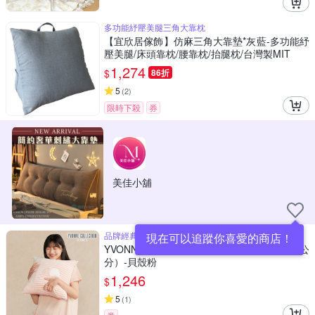
多功能紓壓美腿三角大靠枕
【宜欣居傢飾】仿麻三角大靠墊*灰藍-多功能紓
壓美腿/床頭靠枕/腰靠枕/抬腿枕/台灣製MIT
1,274
$
86折
5
(
2
)
限時下殺
券
美佳小舖
品牌經典 精緻貼布繡工藝
現在可以追蹤你喜愛的商店！
YVONNE 以旺傢飾 馬來貘方形抱枕（45x45公
分）-貝殼粉
1,246
$
5
(
1
)