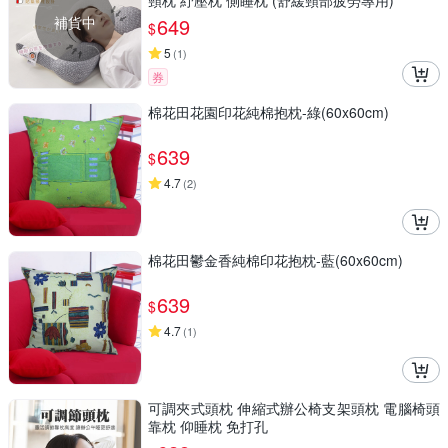
頸枕 紓壓枕 側睡枕 (舒緩頸部疲勞專用)
補貨中
649
$
5
(
1
)
券
棉花田花園印花純棉抱枕-綠(60x60cm)
639
$
4.7
(
2
)
棉花田鬱金香純棉印花抱枕-藍(60x60cm)
639
$
4.7
(
1
)
可調夾式頭枕 伸縮式辦公椅支架頭枕 電腦椅頭
靠枕 仰睡枕 免打孔