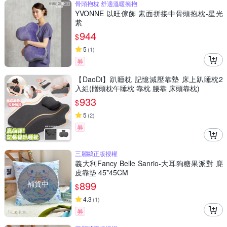
骨頭抱枕 舒適溫暖擁抱
YVONNE 以旺傢飾 素面拼接中骨頭抱枕-星光
紫
944
$
5
(
1
)
券
【DaoDi】趴睡枕 記憶減壓靠墊 床上趴睡枕2
入組(贈頭枕午睡枕 靠枕 腰靠 床頭靠枕)
933
$
5
(
2
)
券
三麗鷗正版授權
義大利Fancy Belle Sanrio-大耳狗糖果派對 麂
皮靠墊 45*45CM
補貨中
899
$
4.3
(
1
)
券