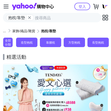
Yahoo購物中心
登入
抱枕/靠墊
家飾/織品/雜貨
抱枕/靠墊
全部
造型抱枕
靠腰枕
方型抱枕
長型抱枕
分類
精選活動