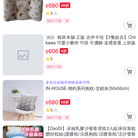
680
$
86折
5
(
1
)
限時下殺
券
棉床本舖 正版 吉伊卡哇【3隻組合】Chii
商店
kawa 可愛小夥伴 可掛 可擺飾 送禮首選 上班族
必備 療癒
606
$
9折
5
限時下殺
多色百搭隨意變換居家空間
IN-HOUSE-簡約系列抱枕-交錯灰(50x50cm)
680
$
86折
5
(
1
)
限時下殺
券
【DaoDi】冰絲乳膠沙發靠背枕2入組床頭靠枕
贈頭枕組(護腰枕/涼感抱枕/涼腰靠枕/涼沙發靠