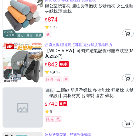
辦公室腰靠枕 圓柱長條抱枕 沙發頭枕 女生側睡
夾腿枕頭 靠枕
874
$
4
(
1
)
券
凸塊支撐 哪裡痛抵哪裡 充分釋放腰椎壓力
【WIDE VIEW】可調式透氣記憶棉腰靠枕墊(M
J6292-P)
補貨中
842
$
86折
4.9
(
4
)
限時下殺
券
二層紗 新月孕婦枕 多功能枕 舒壓枕 人體
商店
工學設計 純棉材質 台灣製 復古 碎花
749
$
9折
5
限時下殺
冰絲透氣Q彈，舒適到像躺雲