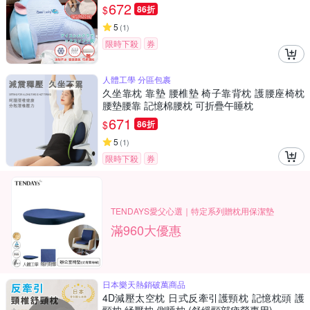
背枕)
672
$
86折
5
(
1
)
限時下殺
券
人體工學 分區包裹
久坐靠枕 靠墊 腰椎墊 椅子靠背枕 護腰座椅枕
腰墊腰靠 記憶棉腰枕 可折疊午睡枕
671
$
86折
5
(
1
)
限時下殺
券
TENDAYS愛父心選｜特定系列贈枕用保潔墊
滿960大優惠
日本樂天熱銷破萬商品
4D減壓太空枕 日式反牽引護頸枕 記憶枕頭 護