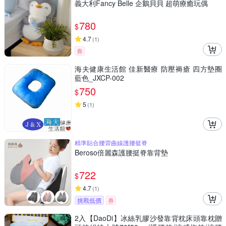
義大利Fancy Belle 企鵝貝貝 超萌療癒玩偶
780
$
4.7
(
1
)
券
海夫健康生活館 佳新醫療 防壓褥瘡 四方墊圈
藍色_JXCP-002
750
$
5
(
1
)
精準貼合腰背曲線護腰挺脊
Beroso倍麗森護腰挺脊靠背墊
722
$
4.7
(
1
)
挑戰低價
券
2入【DaoDi】冰絲乳膠沙發靠背枕床頭靠枕贈