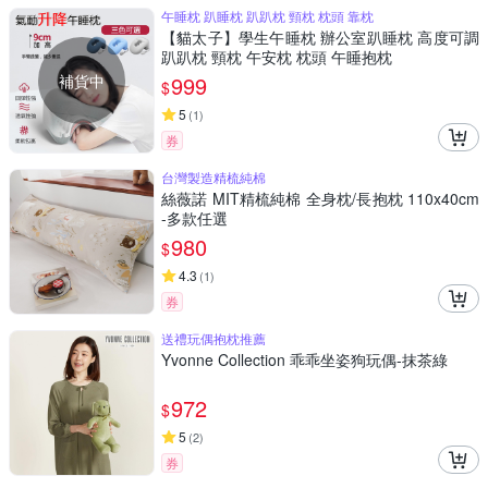
午睡枕 趴睡枕 趴趴枕 頸枕 枕頭 靠枕
【貓太子】學生午睡枕 辦公室趴睡枕 高度可調
趴趴枕 頸枕 午安枕 枕頭 午睡抱枕
補貨中
999
$
5
(
1
)
券
台灣製造精梳純棉
絲薇諾 MIT精梳純棉 全身枕/長抱枕 110x40cm
-多款任選
980
$
4.3
(
1
)
券
送禮玩偶抱枕推薦
Yvonne Collection 乖乖坐姿狗玩偶-抹茶綠
972
$
5
(
2
)
券