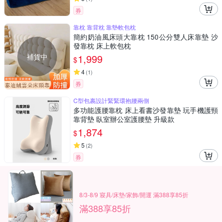
券
靠枕 靠背枕 靠墊軟包枕
簡約奶油風床頭大靠枕 150公分雙人床靠墊 沙
發靠枕 床上軟包枕
補貨中
1,999
$
4
(
1
)
券
C型包裹設計緊緊環抱腰兩側
多功能護腰靠枕 床上看書沙發靠墊 玩手機護頸
靠背墊 臥室辦公室護腰墊 升級款
1,874
$
5
(
2
)
券
8/3-8/9 寢具/床墊/家飾/開運 滿388享85折
滿388享85折