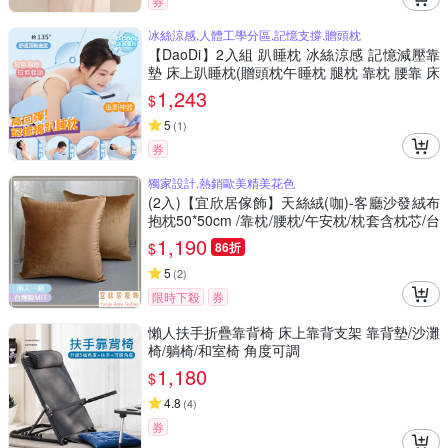
券
冰絲涼感,人體工學分區,記憶支撐,贈頭枕
【DaoDi】2入組 趴睡枕 冰絲涼感 記憶減壓靠
墊 床上趴睡枕(贈頭枕午睡枕 腿枕 靠枕 腰靠 床
頭靠枕)
1,243
$
5
(
1
)
券
獨家設計,熱銷歐美精美花色
(2入)【宜欣居傢飾】天絲絨(咖)-客廳沙發絨布
抱枕50*50cm /靠枕/腰枕/午安枕/枕套含枕芯/台
灣製MIT
1,190
$
86折
5
(
2
)
限時下殺
券
懶人扶手折疊靠背椅 床上靠背支架 靠背墊/沙灘
椅/躺椅/和室椅 角度可調
1,180
$
4.8
(
4
)
券