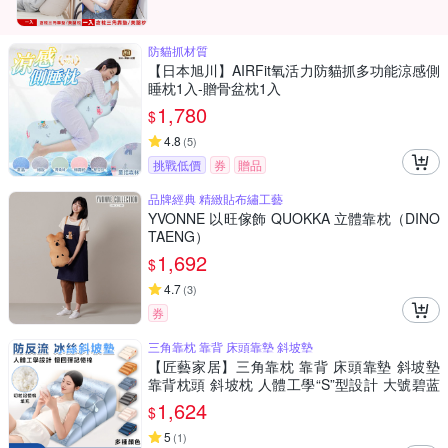
防貓抓材質
【日本旭川】AIRFit氧活力防貓抓多功能涼感側
睡枕1入-贈骨盆枕1入
1,780
$
4.8
(
5
)
挑戰低價
券
贈品
品牌經典 精緻貼布繡工藝
YVONNE 以旺傢飾 QUOKKA 立體靠枕（DINO
TAENG）
1,692
$
4.7
(
3
)
券
三角靠枕 靠背 床頭靠墊 斜坡墊
【匠藝家居】三角靠枕 靠背 床頭靠墊 斜坡墊
靠背枕頭 斜坡枕 人體工學“S”型設計 大號碧蓝
【升级B款】
1,624
$
5
(
1
)