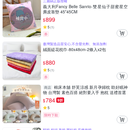
三麗鷗正版授權
義大利Fancy Belle Sanrio-雙星仙子甜蜜星空
麂皮靠墊 45*45CM
補貨中
899
$
5
(
1
)
券
臺灣製造品質安心,不含螢光劑、無添加劑
絨面緹花枕巾-80x48cm-2條入x2包
880
$
5
(
1
)
券
棉床本舖 舒芙涼感 新月孕婦枕 助好眠神
商店
物 台灣製 素色百搭 絕對要入手 抱枕 送禮首選
784
$
9折
5
限時下殺
頸枕 枕頭 靠枕 圓柱枕 長條抱枕