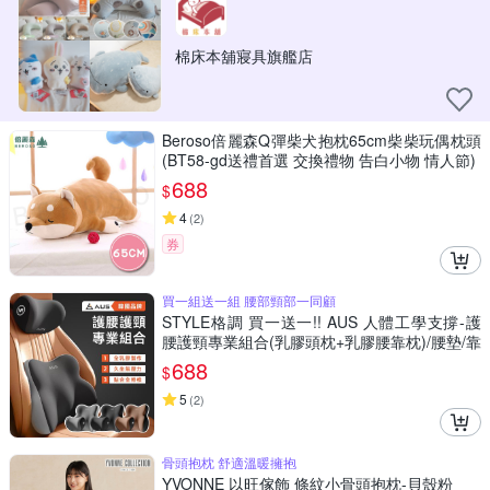
棉床本舖寢具旗艦店
Beroso倍麗森Q彈柴犬抱枕65cm柴柴玩偶枕頭
(BT58-gd送禮首選 交換禮物 告白小物 情人節)
688
$
4
(
2
)
券
買一組送一組 腰部頸部一同顧
STYLE格調 買一送一!! AUS 人體工學支撐-護
腰護頸專業組合(乳膠頭枕+乳膠腰靠枕)/腰墊/靠
墊/椅背墊/腰枕/頸枕
688
$
5
(
2
)
骨頭抱枕 舒適溫暖擁抱
YVONNE 以旺傢飾 條紋小骨頭抱枕-貝殼粉