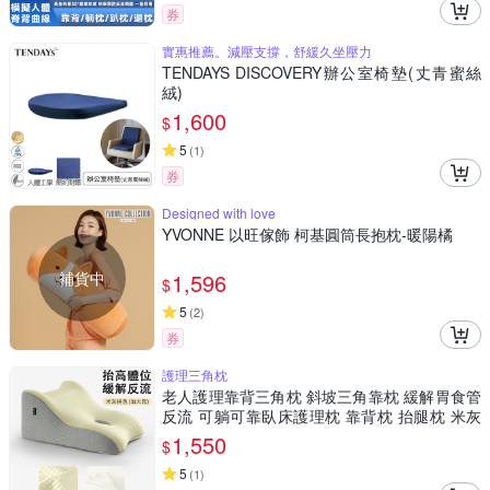
券
實惠推薦。減壓支撐，舒緩久坐壓力
TENDAYS DISCOVERY辦公室椅墊(丈青蜜絲
絨)
1,600
$
5
(
1
)
券
Designed with love
YVONNE 以旺傢飾 柯基圓筒長抱枕-暖陽橘
補貨中
1,596
$
5
(
2
)
券
護理三角枕
老人護理靠背三角枕 斜坡三角靠枕 緩解胃食管
反流 可躺可靠臥床護理枕 靠背枕 抬腿枕 米灰
拼色 加大款
1,550
$
5
(
1
)