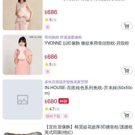
686
$
5
(
1
)
券
骨頭抱枕 舒適溫暖擁抱
YVONNE 以旺傢飾 條紋車用骨頭頸枕-貝殼粉
686
$
5
(
1
)
券
多色百搭隨意變換居家空間
IN-HOUSE-百搭純色系列抱枕-芥末綠(50x50c
m)
680
$
86折
4.7
(
1
)
限時下殺
券
【宜欣居傢飾】棉質緹花超厚3D腰靠枕/護腰枕
英式田園(桃紅)