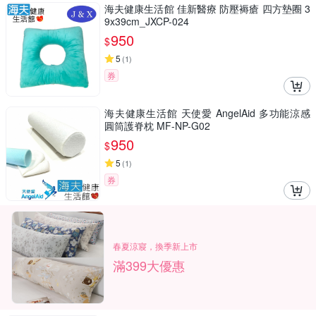
海夫健康生活館 佳新醫療 防壓褥瘡 四方墊圈 3
9x39cm_JXCP-024
950
$
5
(
1
)
券
海夫健康生活館 天使愛 AngelAid 多功能涼感
圓筒護脊枕 MF-NP-G02
950
$
5
(
1
)
券
春夏涼寢，換季新上市
滿399大優惠