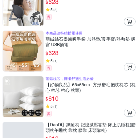
628
$
5
(
3
)
券
本商品須持續插電使用
羽絨絲石墨烯暖手袋 加熱墊/暖手寶/熱敷墊 暖
宮 USB插電
628
$
5
(
1
)
券
蓬鬆枕芯，慵懶舒適生活必備
【好物良品】65x65cm_方形磨毛抱枕枕芯 (枕
心 棉芯 棉心 枕頭)
610
$
5
(
1
)
券
【DaoDi】趴睡枕 記憶減壓靠墊 床上趴睡枕(贈
頭枕午睡枕 靠枕 腰靠 床頭靠枕)