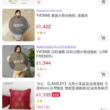
券
Designed with love
YVONNE 素面大骨頭抱枕- 迷霧灰
補貨中
1,422
$
5
(
1
)
券
精緻貼布繡莎莉x以旺經典骨頭
YVONNE 以旺傢飾 莎莉立體大骨頭抱枕（LINE
FRIENDS）
補貨中
1,344
$
5
(
1
)
券
【LASSLEY】大馬士革緹花金邊靠枕 方
商店
形65cm(台灣製造 雙面質感抱枕)紅金色系歐式
宮廷風/喜慶宴客
1,105
$
85折
5
限時下殺