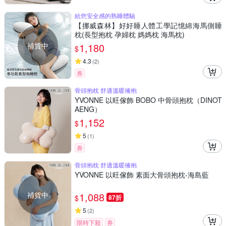
給您安全感的熟睡體驗
【挪威森林】好好睡人體工學記憶綿海馬側睡
枕(長型抱枕 孕婦枕 媽媽枕 海馬枕)
補貨中
1,180
$
4.3
(
2
)
券
骨頭抱枕 舒適溫暖擁抱
YVONNE 以旺傢飾 BOBO 中骨頭抱枕（DINOT
AENG）
1,152
$
5
(
1
)
券
骨頭抱枕 舒適溫暖擁抱
YVONNE 以旺傢飾 素面大骨頭抱枕-海島藍
補貨中
1,088
$
87折
5
(
2
)
限時下殺
券