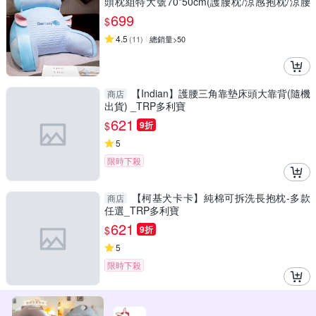
頭枕組特大號70*50cm(護腰枕/涼感抱枕/涼腰
靠枕/涼沙發靠背枕)
699
$
4.5
(
11
)
總銷量>50
【Indian】護腰三角靠墊床頭大靠背(隨機
商店
出貨) _TRP多利寶
621
$
9折
5
限時下殺
【柯基犬卡卡】純棉可拆洗長抱枕-多款
商店
任選_TRP多利寶
621
$
9折
5
限時下殺