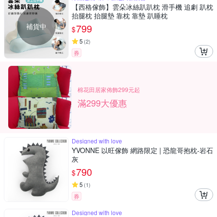
【西格傢飾】雲朵冰絲趴趴枕 滑手機 追劇 趴枕
抬腿枕 抬腿墊 靠枕 靠墊 趴睡枕
補貨中
799
$
5
(
2
)
券
棉花田居家佈飾299元起
滿299大優惠
Designed with love
YVONNE 以旺傢飾 網路限定 | 恐龍哥抱枕-岩石
灰
790
$
5
(
1
)
券
Designed with love