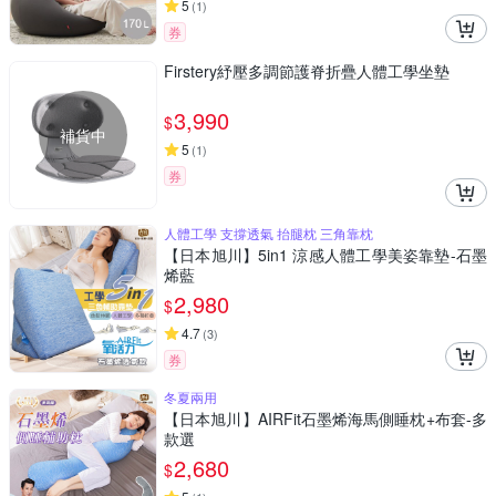
5
(
1
)
券
Firstery紓壓多調節護脊折疊人體工學坐墊
3,990
$
補貨中
5
(
1
)
券
人體工學 支撐透氣 抬腿枕 三角靠枕
【日本旭川】5in1 涼感人體工學美姿靠墊-石墨
烯藍
2,980
$
4.7
(
3
)
券
冬夏兩用
【日本旭川】AIRFit石墨烯海馬側睡枕+布套-多
款選
2,680
$