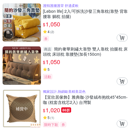
護頸護腰護背 舒適柔軟
[Lebon life] 2入/可拆洗沙發三角靠枕(靠墊 背靠
腰靠 躺枕 抬腿)
1,050
$
4
(
2
)
券
簡約奢華刺繡大靠墊 雙人靠枕 抬腿枕 床
商店
頭枕 床頭枕 靠腰墊(加長150cm)
1,050
$
5
活動
獨家設計,熱銷歐美精美花色
【宜欣居傢飾】雅典咖-沙發絨布抱枕45*45cm-
咖 (枕套含枕芯2入) 台灣製
補貨中
1,020
$
86折
5
(
1
)
限時下殺
券