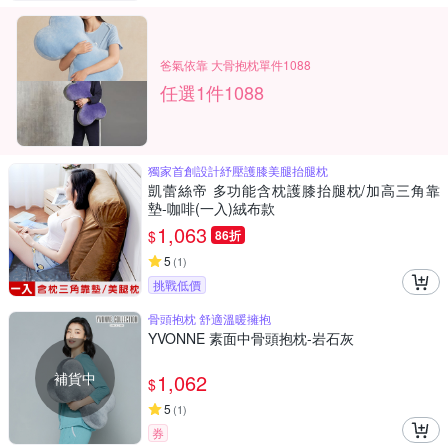
爸氣依靠 大骨抱枕單件1088
任選1件1088
獨家首創設計紓壓護膝美腿抬腿枕
凱蕾絲帝 多功能含枕護膝抬腿枕/加高三角靠
墊-咖啡(一入)絨布款
1,063
$
86折
5
(
1
)
挑戰低價
骨頭抱枕 舒適溫暖擁抱
YVONNE 素面中骨頭抱枕-岩石灰
補貨中
1,062
$
5
(
1
)
券