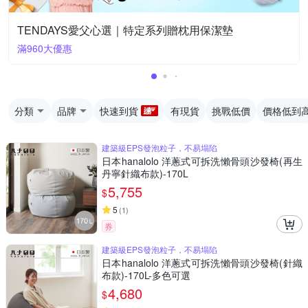
TENDAYS愛父心選｜特定系列贈枕用保潔墊
滿960大優惠
分類
品牌
快速到貨
有現貨
挑戰低價
價格低到
建築級EPS發泡粒子，不易塌陷
日本hanalolo 洋蔥式可拆洗懶骨頭沙發椅(再生
丹寧針織布款)-170L
5,755
$
5
(
1
)
券
建築級EPS發泡粒子，不易塌陷
日本hanalolo 洋蔥式可拆洗懶骨頭沙發椅(針織
布款)-170L-多色可選
4,680
$