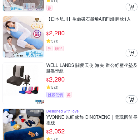
5
(
1
)
券
【日本旭川】生命磁石墨烯AIRFit側睡枕1入
2,280
$
5
(
1
)
券
贈品
WELL LANDS 關愛天使 海夫 辦公紓壓坐墊及
腰靠墊組
2,280
$
5
(
2
)
挑戰低價
券
Designed with love
YVONNE 以旺傢飾 DINOTAENG | 電玩圓筒長
抱枕
2,052
$
5
(
1
)