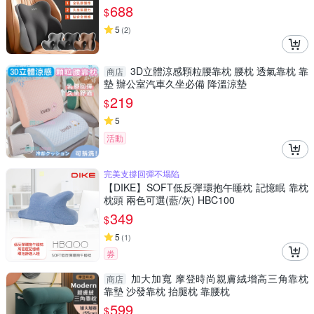
墊/椅背墊/腰枕/頸枕
688
$
5
(
2
)
3D立體涼感顆粒腰靠枕 腰枕 透氣靠枕 靠
商店
墊 辦公室汽車久坐必備 降溫涼墊
219
$
5
活動
完美支撐回彈不塌陷
【DIKE】SOFT低反彈環抱午睡枕 記憶眠 靠枕
枕頭 兩色可選(藍/灰) HBC100
349
$
5
(
1
)
券
加大加寬 摩登時尚親膚絨增高三角靠枕
商店
靠墊 沙發靠枕 抬腿枕 靠腰枕
599
$