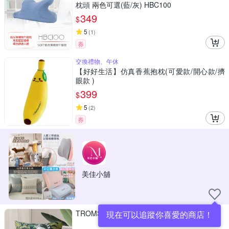
枕頭 兩色可選(藍/灰) HBC100
349
$
5
(
1
)
券
交換禮物、午休
【好好生活】仿真香蕉抱枕(可愛款/開心款/擠
眼款 )
399
$
5
(
2
)
券
美佳小舖
TROMSO風尚北歐抱枕-U259尊爵狐猴
現在可以追蹤你喜愛的商店！