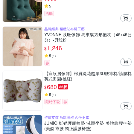
5
活動
品牌經典 精緻貼布繡工藝
YVONNE 以旺傢飾 馬來貘方形抱枕（45x45公
分）-貝殼粉
1,246
$
5
(
1
)
券
【宜欣居傢飾】棉質緹花超厚3D腰靠枕/護腰枕
英式田園(桃紅)
680
$
86折
5
(
1
)
限時下殺
券
持續支撐 放鬆腰椎 久坐不累
JUMIO 挺脊護腰椅墊 減壓坐墊 美體靠腰坐墊
(美姿 靠腰 矯正護腰椅墊)