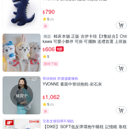
790
$
5
(
1
)
券
棉床本舖 正版 吉伊卡哇【3隻組合】Chii
商店
kawa 可愛小夥伴 可掛 可擺飾 送禮首選 上班族
必備 療癒
606
$
9折
5
限時下殺
骨頭抱枕 舒適溫暖擁抱
YVONNE 素面中骨頭抱枕-岩石灰
補貨中
1,062
$
5
(
1
)
券
完美支撐回彈不塌陷
【DIKE】SOFT低反彈環抱午睡枕 記憶眠 靠枕