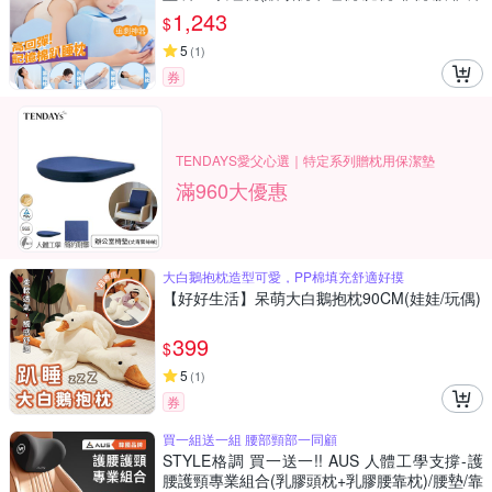
頭靠枕)
1,243
$
5
(
1
)
券
TENDAYS愛父心選｜特定系列贈枕用保潔墊
滿960大優惠
大白鵝抱枕造型可愛，PP棉填充舒適好摸
【好好生活】呆萌大白鵝抱枕90CM(娃娃/玩偶)
399
$
5
(
1
)
券
買一組送一組 腰部頸部一同顧
STYLE格調 買一送一!! AUS 人體工學支撐-護
腰護頸專業組合(乳膠頭枕+乳膠腰靠枕)/腰墊/靠