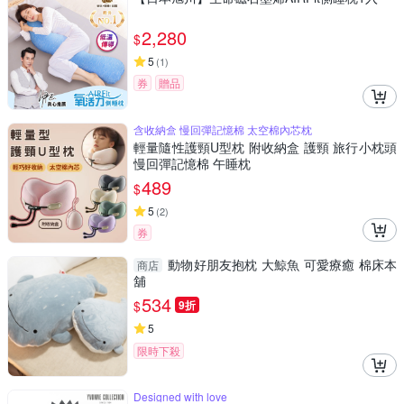
2,280
$
5
(
1
)
券
贈品
含收納盒 慢回彈記憶棉 太空棉內芯枕
輕量隨性護頸U型枕 附收納盒 護頸 旅行小枕頭
慢回彈記憶棉 午睡枕
489
$
5
(
2
)
券
動物好朋友抱枕 大鯨魚 可愛療癒 棉床本
商店
舖
534
$
9折
5
限時下殺
Designed with love