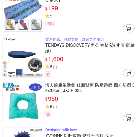
199
$
5
活動
實惠推薦。減壓支撐，舒緩久坐壓力
TENDAYS DISCOVERY辦公室椅墊(丈青蜜絲
絨)
1,600
$
5
(
1
)
券
海夫健康生活館 佳新醫療 防壓褥瘡 四方墊圈 3
9x39cm_JXCP-024
950
$
5
(
1
)
券
Designed with love
YVONNE 以旺傢飾 恐龍哥抱枕-深藍