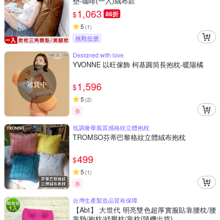
墊-咖啡(一入)絨布款
1,063
$
86折
5
(
1
)
挑戰低價
Designed with love
YVONNE 以旺傢飾 柯基圓筒長抱枕-暖陽橘
補貨中
1,596
$
5
(
2
)
券
低調奢華風質感格紋立體抱枕
TROMSO芬蒂巴黎格紋立體絨布抱枕
499
$
5
(
1
)
券
台灣生產製造品質有保障
【Abt】 大世代 明亮雙色超厚實服貼靠腰枕/腰
靠墊/抱枕/紓壓枕/靠枕(隨機出貨)