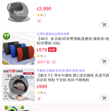
3,990
$
補貨中
5
(
1
)
券
台灣生產製造品質有保障
【Abt】 多功能3D舒壓透氣護腰枕/腰靠枕/抱
枕/紓壓枕 (3色)
579
$
86折
5
(
1
)
限時下殺
券
午睡枕 趴睡枕 趴趴枕 頸枕 枕頭 靠枕
【貓太子】學生午睡枕 辦公室趴睡枕 高度可調
趴趴枕 頸枕 午安枕 枕頭 午睡抱枕
補貨中
999
$
5
(
1
)
券