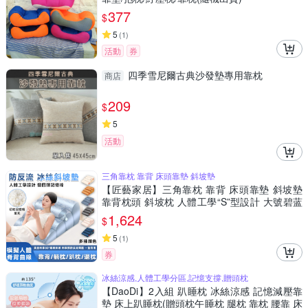
377
$
5
(
1
)
活動
券
四季雪尼爾古典沙發墊專用靠枕
商店
209
$
5
活動
三角靠枕 靠背 床頭靠墊 斜坡墊
【匠藝家居】三角靠枕 靠背 床頭靠墊 斜坡墊
靠背枕頭 斜坡枕 人體工學“S”型設計 大號碧蓝
【升级B款】
1,624
$
5
(
1
)
券
冰絲涼感,人體工學分區,記憶支撐,贈頭枕
【DaoDi】2入組 趴睡枕 冰絲涼感 記憶減壓靠
墊 床上趴睡枕(贈頭枕午睡枕 腿枕 靠枕 腰靠 床