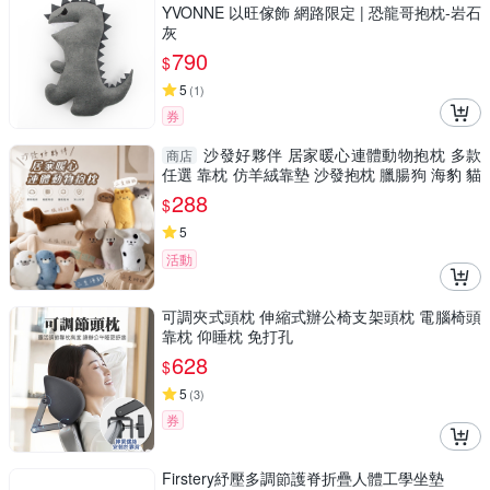
YVONNE 以旺傢飾 網路限定 | 恐龍哥抱枕-岩石
灰
790
$
5
(
1
)
券
沙發好夥伴 居家暖心連體動物抱枕 多款
商店
任選 靠枕 仿羊絨靠墊 沙發抱枕 臘腸狗 海豹 貓
狗玩偶
288
$
5
活動
可調夾式頭枕 伸縮式辦公椅支架頭枕 電腦椅頭
靠枕 仰睡枕 免打孔
628
$
5
(
3
)
券
Firstery紓壓多調節護脊折疊人體工學坐墊