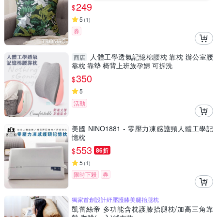
249
$
5
(
1
)
券
人體工學透氣記憶棉腰枕 靠枕 辦公室腰
商店
靠枕 靠墊 椅背上班族孕婦 可拆洗
350
$
5
活動
美國 NINO1881 - 零壓力凍感護頸人體工學記
憶枕
553
$
86折
5
(
1
)
限時下殺
券
獨家首創設計紓壓護膝美腿抬腿枕
凱蕾絲帝 多功能含枕護膝抬腿枕/加高三角靠