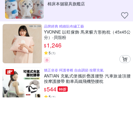
棉床本舖寢具旗艦店
品牌經典 精緻貼布繡工藝
YVONNE 以旺傢飾 馬來貘方形抱枕（45x45公
分）-貝殼粉
1,246
$
5
(
1
)
券
矯正坐姿 呵護脊椎 自由調節 按壓充氣
ANTIAN 充氣式便攜折疊護腰墊 汽車旅途頂腰
按摩護腰帶 動車高鐵飛機墊腰枕
544
$
86折
5
(
1
)
挑戰低價
券
Designed with love
YVONNE 素面大骨頭抱枕- 迷霧灰
補貨中
1,422