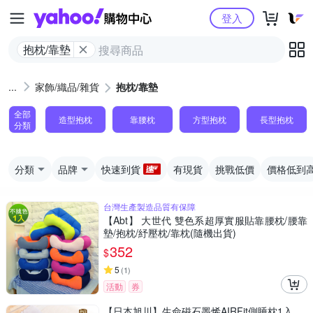
Yahoo購物中心
登入
抱枕/靠墊
家飾/織品/雜貨
抱枕/靠墊
全部
造型抱枕
靠腰枕
方型抱枕
長型抱枕
分類
分類
品牌
快速到貨
有現貨
挑戰低價
價格低到
台灣生產製造品質有保障
【Abt】 大世代 雙色系超厚實服貼靠腰枕/腰靠
墊/抱枕/紓壓枕/靠枕(隨機出貨)
352
$
5
(
1
)
活動
券
【日本旭川】生命磁石墨烯AIRFit側睡枕1入