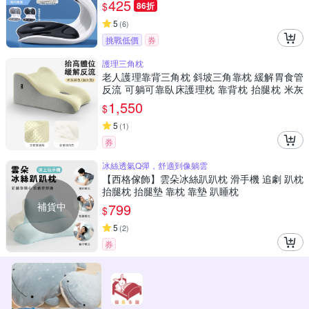
425
$
86折
5
(
6
)
挑戰低價
券
護理三角枕
老人護理靠背三角枕 斜坡三角靠枕 緩解胃食管
反流 可躺可靠臥床護理枕 靠背枕 抬腿枕 米灰
拼色 加大款
1,550
$
5
(
1
)
券
冰絲透氣Q彈，舒適到像躺雲
【西格傢飾】雲朵冰絲趴趴枕 滑手機 追劇 趴枕
抬腿枕 抬腿墊 靠枕 靠墊 趴睡枕
補貨中
799
$
5
(
2
)
券