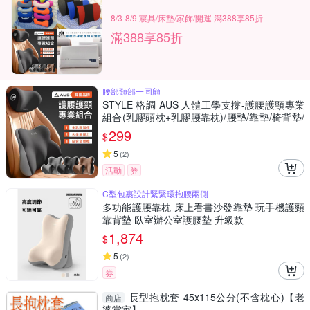
8/3-8/9 寢具/床墊/家飾/開運 滿388享85折
滿388享85折
腰部頸部一同顧
STYLE 格調 AUS 人體工學支撐-護腰護頸專業
組合(乳膠頭枕+乳膠腰靠枕)/腰墊/靠墊/椅背墊/
腰枕/頸枕
299
$
5
(
2
)
活動
券
C型包裹設計緊緊環抱腰兩側
多功能護腰靠枕 床上看書沙發靠墊 玩手機護頸
靠背墊 臥室辦公室護腰墊 升級款
1,874
$
5
(
2
)
券
長型抱枕套 45x115公分(不含枕心)【老
商店
婆當家】