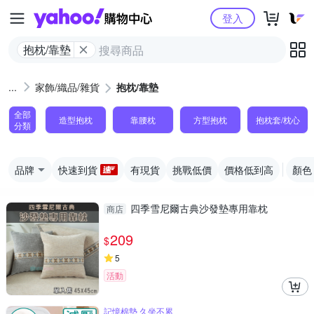
Yahoo購物中心
登入
抱枕/靠墊
家飾/織品/雜貨
抱枕/靠墊
全部
造型抱枕
靠腰枕
方型抱枕
抱枕套/枕心
分類
品牌
快速到貨
有現貨
挑戰低價
價格低到高
顏色
四季雪尼爾古典沙發墊專用靠枕
商店
209
$
5
活動
記憶棉墊 久坐不累