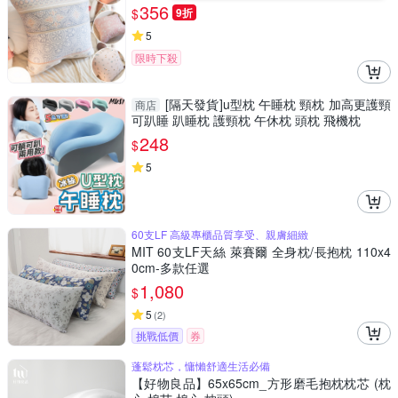
356
$
9折
5
限時下殺
[隔天發貨]u型枕 午睡枕 頸枕 加高更護頸
商店
可趴睡 趴睡枕 護頸枕 午休枕 頭枕 飛機枕
248
$
5
60支LF 高級專櫃品質享受、親膚細緻
MIT 60支LF天絲 萊賽爾 全身枕/長抱枕 110x4
0cm-多款任選
1,080
$
5
(
2
)
挑戰低價
券
蓬鬆枕芯，慵懶舒適生活必備
【好物良品】65x65cm_方形磨毛抱枕枕芯 (枕