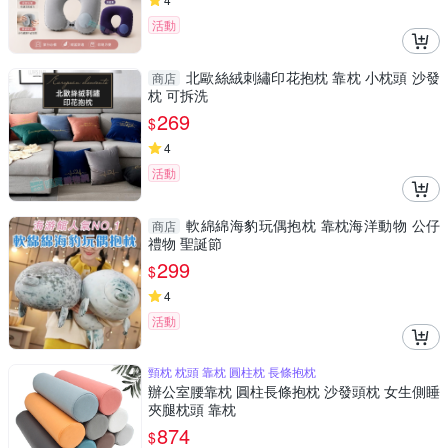
活動
北歐絲絨刺繡印花抱枕 靠枕 小枕頭 沙發
商店
枕 可拆洗
269
$
4
活動
軟綿綿海豹玩偶抱枕 靠枕海洋動物 公仔
商店
禮物 聖誕節
299
$
4
活動
頸枕 枕頭 靠枕 圓柱枕 長條抱枕
辦公室腰靠枕 圓柱長條抱枕 沙發頭枕 女生側睡
夾腿枕頭 靠枕
874
$