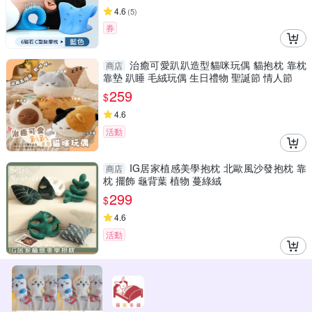
4.6
(
5
)
券
治癒可愛趴趴造型貓咪玩偶 貓抱枕 靠枕
商店
靠墊 趴睡 毛絨玩偶 生日禮物 聖誕節 情人節
259
$
4.6
活動
IG居家植感美學抱枕 北歐風沙發抱枕 靠
商店
枕 擺飾 龜背葉 植物 蔓綠絨
299
$
4.6
活動