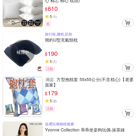
心 棉芯 棉心 枕頭)
610
$
5
(
1
)
券
旅行枕,腰枕,趴枕
簡約U型充氣頸枕
補貨中
190
$
5
(
1
)
活動
方型抱枕套 55x55公分(不含枕心)【老婆
商店
當家】
179
$
5
(
2
)
活動
送禮玩偶抱枕推薦
Yvonne Collection 乖乖坐姿狗玩偶-抹茶綠