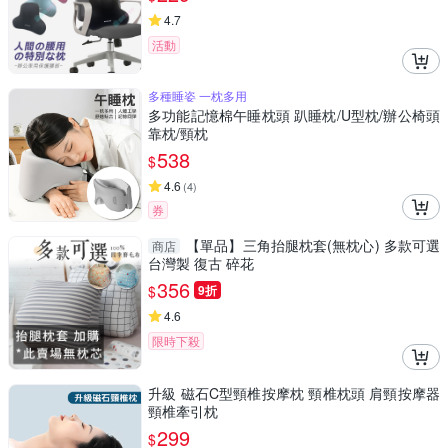
4.7
活動
多種睡姿 一枕多用
多功能記憶棉午睡枕頭 趴睡枕/U型枕/辦公椅頭
靠枕/頸枕
538
$
4.6
(
4
)
券
【單品】三角抬腿枕套(無枕心) 多款可選
商店
台灣製 復古 碎花
356
$
9折
4.6
限時下殺
升級 磁石C型頸椎按摩枕 頸椎枕頭 肩頸按摩器
頸椎牽引枕
299
$