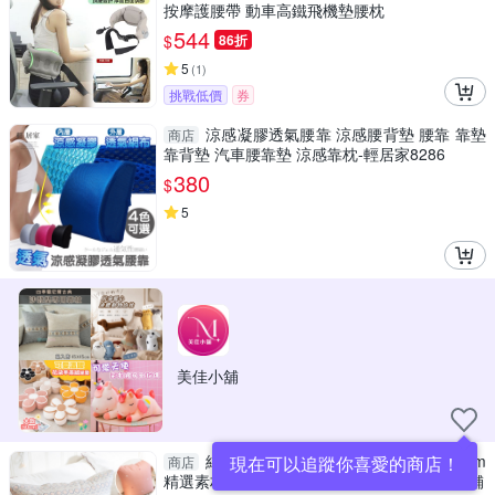
按摩護腰帶 動車高鐵飛機墊腰枕
544
$
86折
5
(
1
)
挑戰低價
券
涼感凝膠透氣腰靠 涼感腰背墊 腰靠 靠墊
商店
靠背墊 汽車腰靠墊 涼感靠枕-輕居家8286
380
$
5
美佳小舖
純棉 方抱枕【超取限購一顆】 45x45cm
現在可以追蹤你喜愛的商店！
商店
精選素材 100%純棉 極日風 台灣製造 棉床本舖