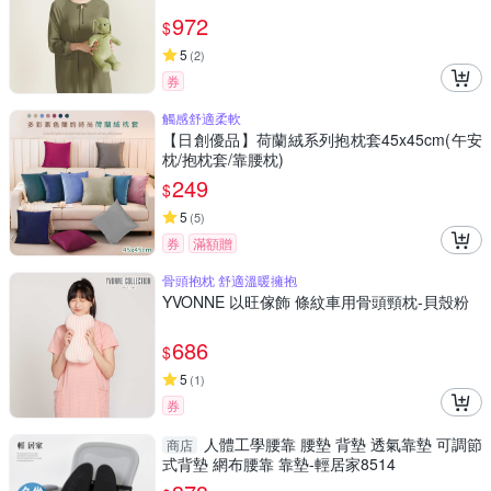
972
$
5
(
2
)
券
觸感舒適柔軟
【日創優品】荷蘭絨系列抱枕套45x45cm(午安
枕/抱枕套/靠腰枕)
249
$
5
(
5
)
券
滿額贈
骨頭抱枕 舒適溫暖擁抱
YVONNE 以旺傢飾 條紋車用骨頭頸枕-貝殼粉
686
$
5
(
1
)
券
人體工學腰靠 腰墊 背墊 透氣靠墊 可調節
商店
式背墊 網布腰靠 靠墊-輕居家8514