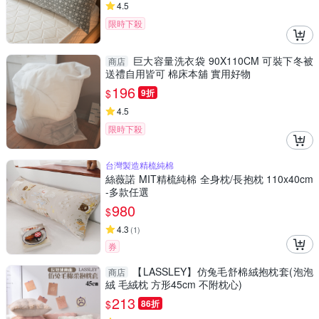
4.5
限時下殺
巨大容量洗衣袋 90X110CM 可裝下冬被
商店
送禮自用皆可 棉床本舖 實用好物
196
$
9折
4.5
限時下殺
台灣製造精梳純棉
絲薇諾 MIT精梳純棉 全身枕/長抱枕 110x40cm
-多款任選
980
$
4.3
(
1
)
券
【LASSLEY】仿兔毛舒棉絨抱枕套(泡泡
商店
絨 毛絨枕 方形45cm 不附枕心)
213
$
86折