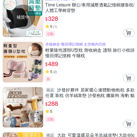
Time Leisure 辦公/車用減壓透氣記憶棉腰靠枕/
人體工學椅背墊
補貨中
328
$
5
(
1
)
活動
含收納盒 慢回彈記憶棉 太空棉內芯枕
輕量隨性護頸U型枕 附收納盒 護頸 旅行小枕頭
慢回彈記憶棉 午睡枕
489
$
5
(
2
)
券
沙發好夥伴 居家暖心連體動物抱枕 多款
商店
任選 靠枕 仿羊絨靠墊 沙發抱枕 臘腸狗 海豹 貓
狗玩偶
288
$
5
活動
大款 可愛溫暖花朵羊羔絨坐墊(大款60c
商店