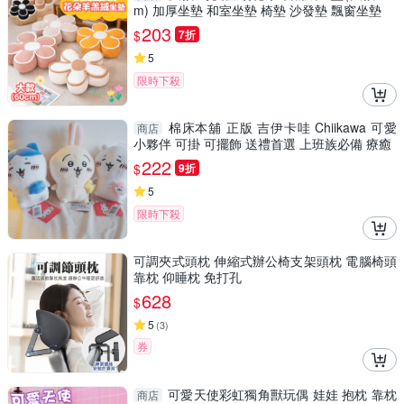
m) 加厚坐墊 和室坐墊 椅墊 沙發墊 飄窗坐墊
203
$
7折
5
限時下殺
棉床本舖 正版 吉伊卡哇 Chiikawa 可愛
商店
小夥伴 可掛 可擺飾 送禮首選 上班族必備 療癒
222
$
9折
5
限時下殺
可調夾式頭枕 伸縮式辦公椅支架頭枕 電腦椅頭
靠枕 仰睡枕 免打孔
628
$
5
(
3
)
券
可愛天使彩虹獨角獸玩偶 娃娃 抱枕 靠枕
商店