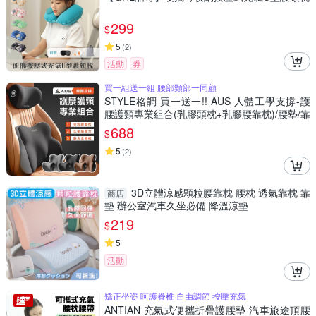
299
$
5
(
2
)
活動
券
買一組送一組 腰部頸部一同顧
STYLE格調 買一送一!! AUS 人體工學支撐-護
腰護頸專業組合(乳膠頭枕+乳膠腰靠枕)/腰墊/靠
墊/椅背墊/腰枕/頸枕
688
$
5
(
2
)
3D立體涼感顆粒腰靠枕 腰枕 透氣靠枕 靠
商店
墊 辦公室汽車久坐必備 降溫涼墊
219
$
5
活動
矯正坐姿 呵護脊椎 自由調節 按壓充氣
ANTIAN 充氣式便攜折疊護腰墊 汽車旅途頂腰