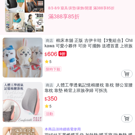
8/3-8/9 寢具/床墊/家飾/開運 滿388享85折
滿388享85折
棉床本舖 正版 吉伊卡哇【3隻組合】Chii
商店
kawa 可愛小夥伴 可掛 可擺飾 送禮首選 上班族
必備 療癒
606
$
9折
5
限時下殺
人體工學透氣記憶棉腰枕 靠枕 辦公室腰
商店
靠枕 靠墊 椅背上班族孕婦 可拆洗
350
$
5
活動
本商品須持續插電使用
羽絨絲石墨烯暖手袋 加熱墊/暖手寶/熱敷墊 暖