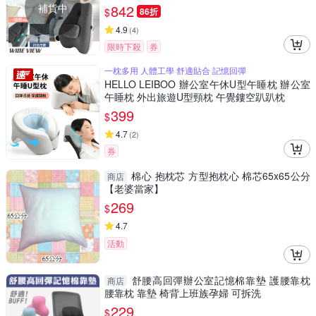
補貨中
842
$
86折
4.9
(
4
)
限時下殺
券
一枕多用 人體工學 舒適貼合 記憶回彈
HELLO LEIBOO 辦公室午休U型午睡枕 辦公室
午睡枕 外出旅遊U型頸枕 午覺鏤空趴趴枕
399
$
4.7
(
2
)
券
棉心 抱枕芯 方型抱枕心 棉芯65x65公分
商店
【老婆當家】
269
$
4.7
活動
舒腰高回彈辦公室記憶棉靠墊 護腰靠枕
商店
腰靠枕 靠墊 椅背上班族孕婦 可拆洗
229
$