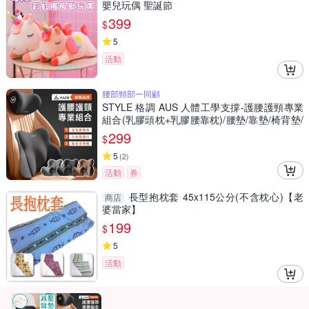
嬰兒玩偶 聖誕節
399
$
5
活動
腰部頸部一同顧
STYLE 格調 AUS 人體工學支撐-護腰護頸專業
組合(乳膠頭枕+乳膠腰靠枕)/腰墊/靠墊/椅背墊/
腰枕/頸枕
299
$
5
(
2
)
活動
券
長型抱枕套 45x115公分(不含枕心)【老
商店
婆當家】
199
$
5
活動