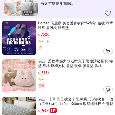
棉床本舖寢具旗艦店
Beroso 倍麗森 美姿護脊靠背墊-背墊 腰枕 靠背
腰靠 靠腰枕 腰靠墊
788
$
4.5
(
4
)
券
柔軟手感大頭造型兔子熊熊沙發抱枕 靠
商店
墊 靠枕 座椅抱枕 靠墊 玩偶 腰靠墊 趴枕
219
$
4.5
活動
【單買長枕套】北歐風 長抱枕套一個
商店
（不含枕心）110cmX40cm 聚酯纖維棉 台灣製
＊不含長枕心＊
267
$
9折