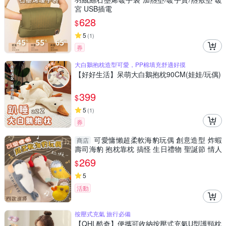
宮 USB插電
628
$
5
(
1
)
券
大白鵝抱枕造型可愛，PP棉填充舒適好摸
【好好生活】呆萌大白鵝抱枕90CM(娃娃/玩偶)
399
$
5
(
1
)
券
可愛慵懶超柔軟海豹玩偶 創意造型 炸蝦
商店
壽司海豹 抱枕靠枕 搞怪 生日禮物 聖誕節 情人
節 小禮物
269
$
5
活動
按壓式充氣 旅行必備
【QHL酷奇】便攜可收納按壓式充氣U型護頸枕