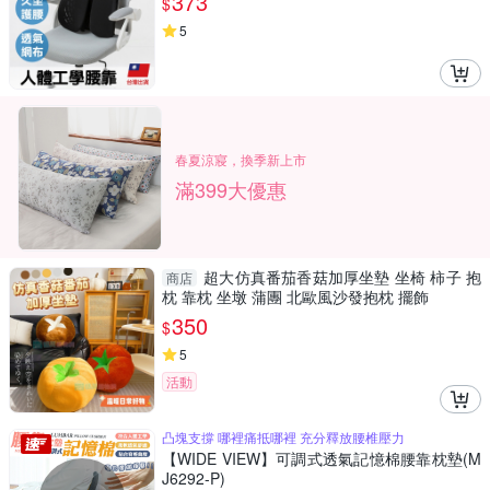
373
$
5
春夏涼寢，換季新上市
滿399大優惠
超大仿真番茄香菇加厚坐墊 坐椅 柿子 抱
商店
枕 靠枕 坐墩 蒲團 北歐風沙發抱枕 擺飾
350
$
5
活動
凸塊支撐 哪裡痛抵哪裡 充分釋放腰椎壓力
【WIDE VIEW】可調式透氣記憶棉腰靠枕墊(M
J6292-P)