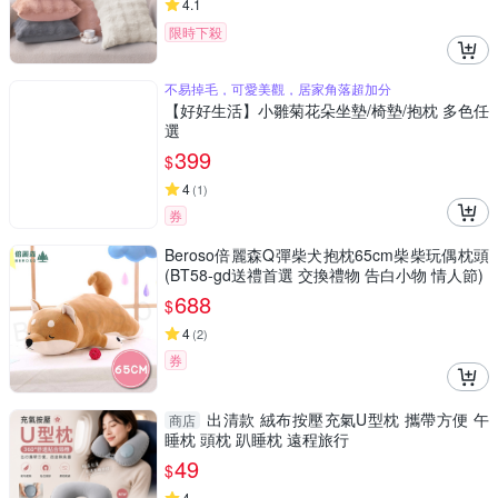
4.1
限時下殺
不易掉毛，可愛美觀，居家角落超加分
【好好生活】小雛菊花朵坐墊/椅墊/抱枕 多色任
選
399
$
4
(
1
)
券
Beroso倍麗森Q彈柴犬抱枕65cm柴柴玩偶枕頭
(BT58-gd送禮首選 交換禮物 告白小物 情人節)
688
$
4
(
2
)
券
出清款 絨布按壓充氣U型枕 攜帶方便 午
商店
睡枕 頭枕 趴睡枕 遠程旅行
49
$
4