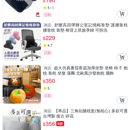
$
5
(
1
)
活動
舒腰高回彈辦公室記憶棉靠墊 護腰靠枕
商店
腰靠枕 靠墊 椅背上班族孕婦 可拆洗
229
$
4.7
活動
超大仿真番茄香菇加厚坐墊 坐椅 柿子 抱
商店
枕 靠枕 坐墩 蒲團 北歐風沙發抱枕 擺飾
350
$
5
活動
【單品】三角抬腿枕套(無枕心) 多款可選
商店
台灣製 復古 碎花
356
$
9折