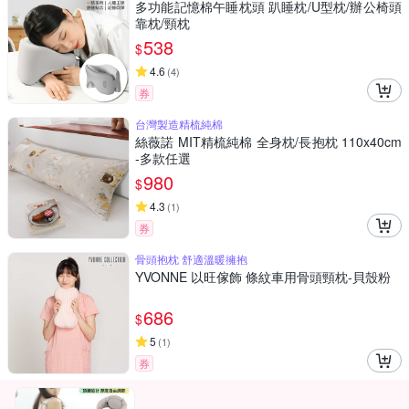
多功能記憶棉午睡枕頭 趴睡枕/U型枕/辦公椅頭
靠枕/頸枕
538
$
4.6
(
4
)
券
台灣製造精梳純棉
絲薇諾 MIT精梳純棉 全身枕/長抱枕 110x40cm
-多款任選
980
$
4.3
(
1
)
券
骨頭抱枕 舒適溫暖擁抱
YVONNE 以旺傢飾 條紋車用骨頭頸枕-貝殼粉
686
$
5
(
1
)
券