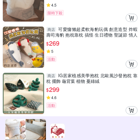
4.5
限時下殺
可愛慵懶超柔軟海豹玩偶 創意造型 炸蝦
商店
壽司海豹 抱枕靠枕 搞怪 生日禮物 聖誕節 情人
節 小禮物
269
$
5
活動
IG居家植感美學抱枕 北歐風沙發抱枕 靠
商店
枕 擺飾 龜背葉 植物 蔓綠絨
299
$
4.6
活動