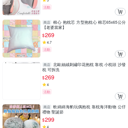
活動
棉心 抱枕芯 方型抱枕心 棉芯65x65公分
商店
【老婆當家】
269
$
4.7
活動
北歐絲絨刺繡印花抱枕 靠枕 小枕頭 沙發
商店
枕 可拆洗
269
$
4
活動
軟綿綿海豹玩偶抱枕 靠枕海洋動物 公仔
商店
禮物 聖誕節
299
$
4