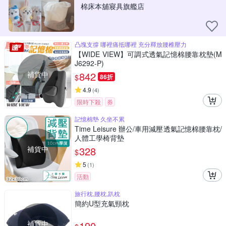
棉床本舖寢具旗艦店
凸塊支撐 哪裡痛抵哪裡 充分釋放腰椎壓力
【WIDE VIEW】可調式透氣記憶棉腰靠枕墊(M
J6292-P)
補貨中
842
$
86折
4.9
(
4
)
限時下殺
券
記憶棉墊 久坐不累
Time Leisure 辦公/車用減壓透氣記憶棉腰靠枕/
人體工學椅背墊
補貨中
328
$
5
(
1
)
活動
旅行枕,腰枕,趴枕
簡約U型充氣頸枕
補貨中
190