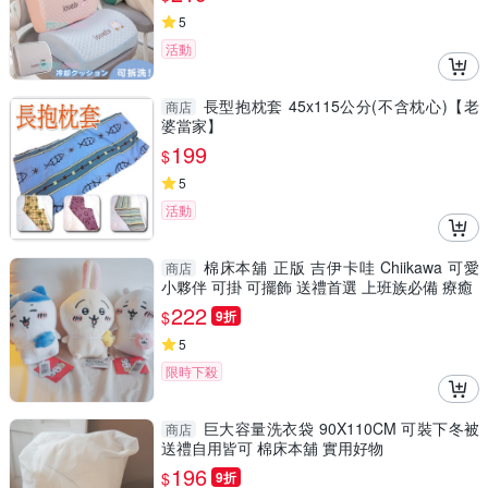
5
活動
長型抱枕套 45x115公分(不含枕心)【老
商店
婆當家】
199
$
5
活動
棉床本舖 正版 吉伊卡哇 Chiikawa 可愛
商店
小夥伴 可掛 可擺飾 送禮首選 上班族必備 療癒
222
$
9折
5
限時下殺
巨大容量洗衣袋 90X110CM 可裝下冬被
商店
送禮自用皆可 棉床本舖 實用好物
196
$
9折