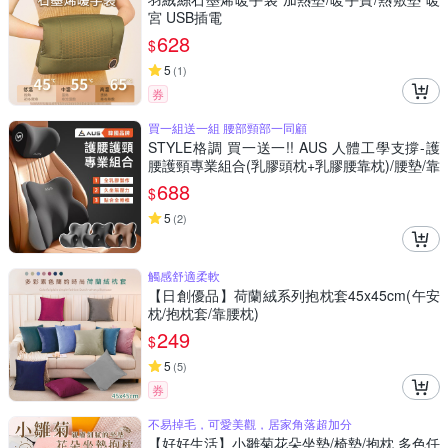
宮 USB插電
628
$
5
(
1
)
券
買一組送一組 腰部頸部一同顧
STYLE格調 買一送一!! AUS 人體工學支撐-護
腰護頸專業組合(乳膠頭枕+乳膠腰靠枕)/腰墊/靠
墊/椅背墊/腰枕/頸枕
688
$
5
(
2
)
觸感舒適柔軟
【日創優品】荷蘭絨系列抱枕套45x45cm(午安
枕/抱枕套/靠腰枕)
249
$
5
(
5
)
券
不易掉毛，可愛美觀，居家角落超加分
【好好生活】小雛菊花朵坐墊/椅墊/抱枕 多色任