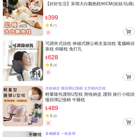
【好好生活】呆萌大白鵝抱枕90CM(娃娃/玩偶)
399
$
5
(
1
)
券
可調夾式頭枕 伸縮式辦公椅支架頭枕 電腦椅頭
靠枕 仰睡枕 免打孔
628
$
5
(
3
)
券
含收納盒 慢回彈記憶棉 太空棉內芯枕
輕量隨性護頸U型枕 附收納盒 護頸 旅行小枕頭
慢回彈記憶棉 午睡枕
489
$
5
(
2
)
券
多種睡姿 一枕多用