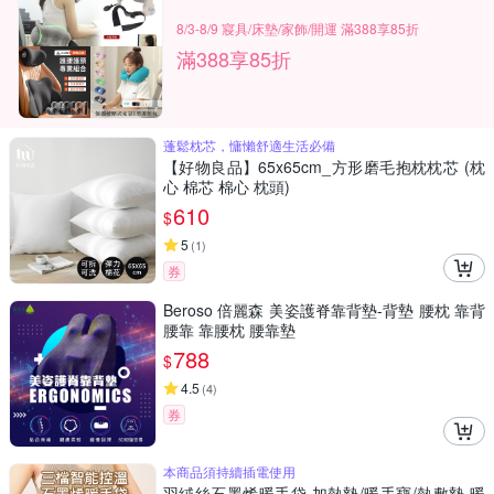
8/3-8/9 寢具/床墊/家飾/開運 滿388享85折
滿388享85折
蓬鬆枕芯，慵懶舒適生活必備
【好物良品】65x65cm_方形磨毛抱枕枕芯 (枕
心 棉芯 棉心 枕頭)
610
$
5
(
1
)
券
Beroso 倍麗森 美姿護脊靠背墊-背墊 腰枕 靠背
腰靠 靠腰枕 腰靠墊
788
$
4.5
(
4
)
券
本商品須持續插電使用
羽絨絲石墨烯暖手袋 加熱墊/暖手寶/熱敷墊 暖