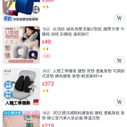
5
出清款 絨布按壓充氣U型枕 攜帶方便 午
商店
睡枕 頭枕 趴睡枕 遠程旅行
49
$
4
活動
人體工學腰靠 腰墊 背墊 透氣靠墊 可調節
商店
式背墊 網布腰靠 靠墊-輕居家8514
373
$
5
3D立體涼感顆粒腰靠枕 腰枕 透氣靠枕 靠
商店
墊 辦公室汽車久坐必備 降溫涼墊
219
$