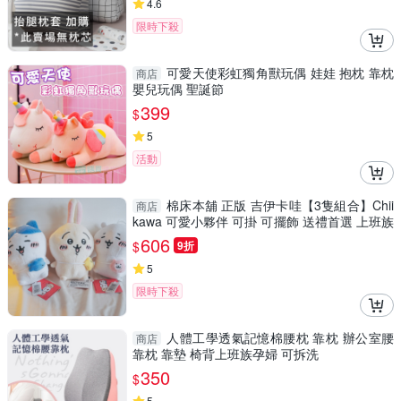
4.6
限時下殺
可愛天使彩虹獨角獸玩偶 娃娃 抱枕 靠枕
商店
嬰兒玩偶 聖誕節
399
$
5
活動
棉床本舖 正版 吉伊卡哇【3隻組合】Chii
商店
kawa 可愛小夥伴 可掛 可擺飾 送禮首選 上班族
必備 療癒
606
$
9折
5
限時下殺
人體工學透氣記憶棉腰枕 靠枕 辦公室腰
商店
靠枕 靠墊 椅背上班族孕婦 可拆洗
350
$
5