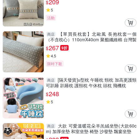
209
$
5
活動
【單買長枕套】北歐風 長抱枕套一個
商店
（不含枕心）110cmX40cm 聚酯纖維棉 台灣製
＊不含長枕心＊
267
$
9折
4.5
限時下殺
[隔天發貨]u型枕 午睡枕 頸枕 加高更護頸
商店
可趴睡 趴睡枕 護頸枕 午休枕 頭枕 飛機枕
248
$
5
大款 可愛溫暖花朵羊羔絨坐墊(大款60c
商店
m) 加厚坐墊 和室坐墊 椅墊 沙發墊 飄窗坐墊