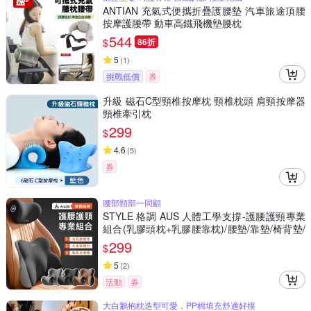
ANTIAN 充氣式便攜折疊護腰墊 汽車旅途頂腰
按摩護腰帶 動車高鐵飛機墊腰枕
544
$
86折
5
(
1
)
挑戰低價
券
升級 磁石C型頸椎按摩枕 頸椎枕頭 肩頸按摩器
頸椎牽引枕
299
$
4.6
(
5
)
券
腰部頸部一同顧
STYLE 格調 AUS 人體工學支撐-護腰護頸專業
組合(乳膠頭枕+乳膠腰靠枕)/腰墊/靠墊/椅背墊/
腰枕/頸枕
299
$
5
(
2
)
活動
券
大白鵝抱枕造型可愛，PP棉填充舒適好摸