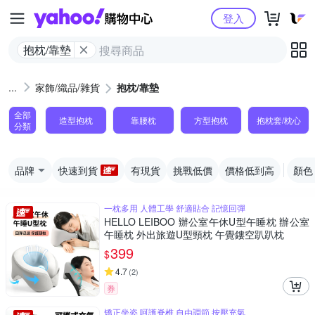
Yahoo購物中心
登入
抱枕/靠墊
家飾/織品/雜貨
抱枕/靠墊
全部
造型抱枕
靠腰枕
方型抱枕
抱枕套/枕心
分類
品牌
快速到貨
有現貨
挑戰低價
價格低到高
顏色
一枕多用 人體工學 舒適貼合 記憶回彈
HELLO LEIBOO 辦公室午休U型午睡枕 辦公室
午睡枕 外出旅遊U型頸枕 午覺鏤空趴趴枕
399
$
4.7
(
2
)
券
矯正坐姿 呵護脊椎 自由調節 按壓充氣