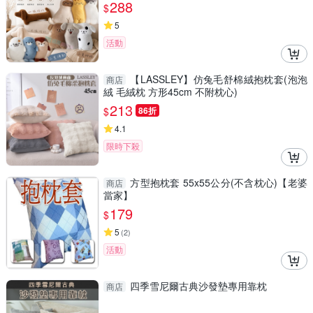
狗玩偶
288
$
5
活動
【LASSLEY】仿兔毛舒棉絨抱枕套(泡泡
商店
絨 毛絨枕 方形45cm 不附枕心)
213
$
86折
4.1
限時下殺
方型抱枕套 55x55公分(不含枕心)【老婆
商店
當家】
179
$
5
(
2
)
活動
四季雪尼爾古典沙發墊專用靠枕
商店