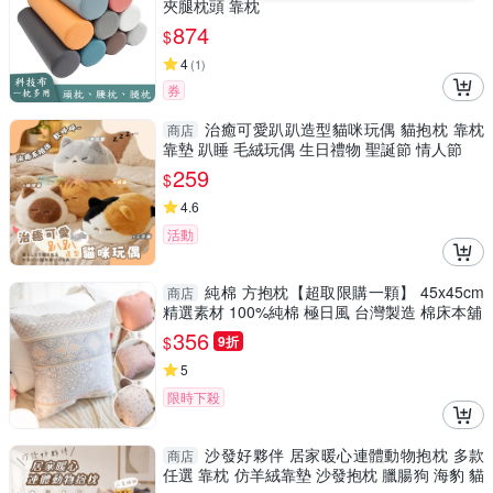
夾腿枕頭 靠枕
874
$
4
(
1
)
券
治癒可愛趴趴造型貓咪玩偶 貓抱枕 靠枕
商店
靠墊 趴睡 毛絨玩偶 生日禮物 聖誕節 情人節
259
$
4.6
活動
純棉 方抱枕【超取限購一顆】 45x45cm
商店
精選素材 100%純棉 極日風 台灣製造 棉床本舖
356
$
9折
5
限時下殺
沙發好夥伴 居家暖心連體動物抱枕 多款
商店
任選 靠枕 仿羊絨靠墊 沙發抱枕 臘腸狗 海豹 貓