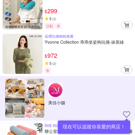
299
$
5
(
2
)
活動
券
送禮玩偶抱枕推薦
Yvonne Collection 乖乖坐姿狗玩偶-抹茶綠
972
$
5
(
2
)
券
美佳小舖
頸枕 枕頭 靠枕 圓柱枕 長條抱枕
現在可以追蹤你喜愛的商店！
辦公室腰靠枕 圓柱長條抱枕 沙發頭枕 女生側睡