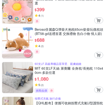
選
399
$
4
(
1
)
券
Beroso倍麗森Q彈柴犬抱枕65cm柴柴玩偶枕頭
(BT58-gd送禮首選 交換禮物 告白小物 情人節)
688
$
4
(
2
)
券
60支LF 高級專櫃品質享受、親膚細緻
MIT 60支LF天絲 萊賽爾 全身枕/長抱枕 110x4
0cm-多款任選
1,080
$
5
(
2
)
挑戰低價
券
按壓式充氣 旅行必備
【QHL酷奇】便攜可收納按壓式充氣U型護頸枕