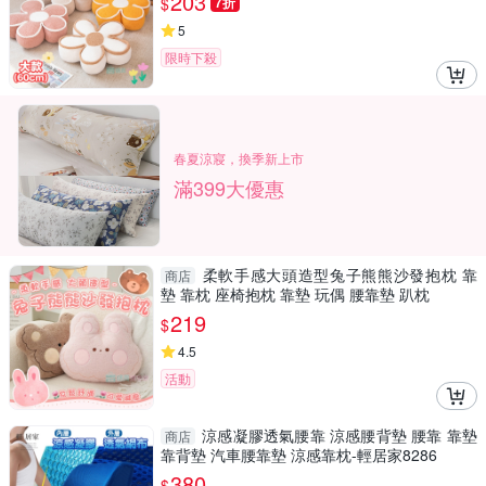
203
$
7折
5
限時下殺
春夏涼寢，換季新上市
滿399大優惠
柔軟手感大頭造型兔子熊熊沙發抱枕 靠
商店
墊 靠枕 座椅抱枕 靠墊 玩偶 腰靠墊 趴枕
219
$
4.5
活動
涼感凝膠透氣腰靠 涼感腰背墊 腰靠 靠墊
商店
靠背墊 汽車腰靠墊 涼感靠枕-輕居家8286
380
$