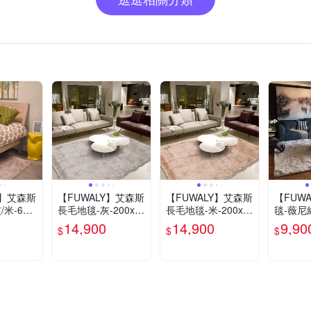
Y】艾森斯
【FUWALY】艾森斯
【FUWALY】艾森斯
【FUW
米-60x
長毛地毯-灰-200x2
長毛地毯-米-200x2
毯-薇尼絲
地毯 地墊
90CM (地毯 地墊 長
90CM (地毯 地墊 長
30CM 
14,900
14,900
9,90
$
$
$
素色 生活
毛 柔軟 素色 生活美
毛 柔軟 素色 生活美
層 質感
學)
學)
學)