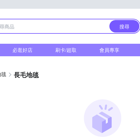
搜尋
必逛好店
刷卡/超取
會員專享
長毛地毯
地毯