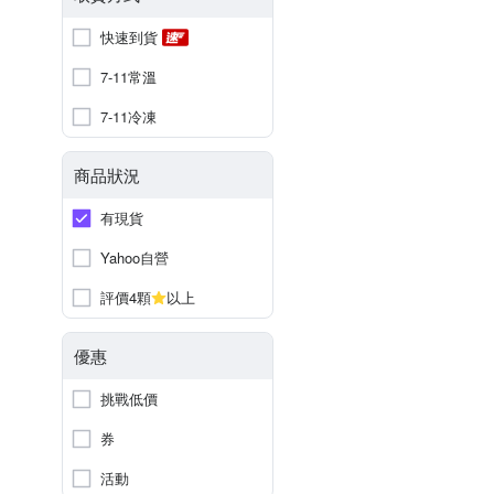
快速到貨
7-11常溫
7-11冷凍
商品狀況
有現貨
Yahoo自營
評價4顆
以上
優惠
挑戰低價
券
活動