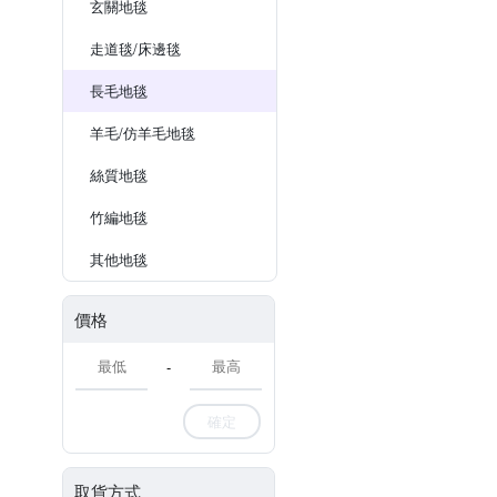
玄關地毯
走道毯/床邊毯
長毛地毯
羊毛/仿羊毛地毯
絲質地毯
竹編地毯
其他地毯
價格
-
確定
取貨方式