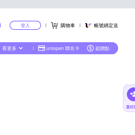
購物車
帳號綁定送
登入
看更多
uniopen 聯名卡
超贈點