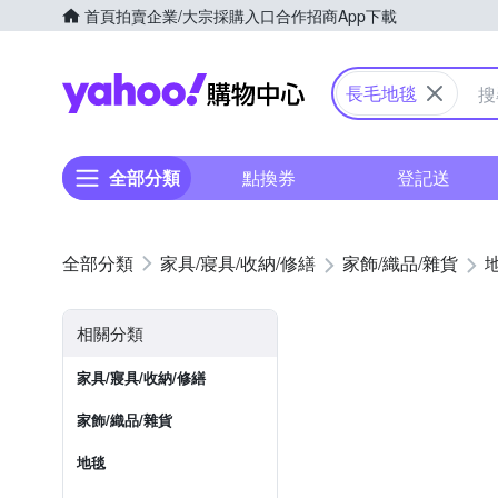
首頁
拍賣
企業/大宗採購入口
合作招商
App下載
Yahoo購物中心
長毛地毯
全部分類
點換券
登記送
家具/寢具/收納/修繕
家飾/織品/雜貨
相關分類
家具/寢具/收納/修繕
家飾/織品/雜貨
地毯