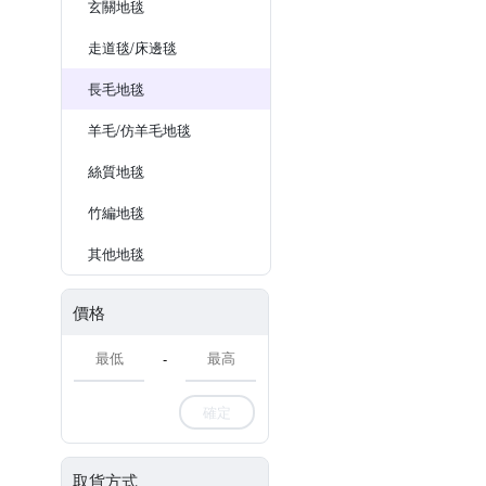
玄關地毯
走道毯/床邊毯
長毛地毯
羊毛/仿羊毛地毯
絲質地毯
竹編地毯
其他地毯
價格
-
確定
取貨方式