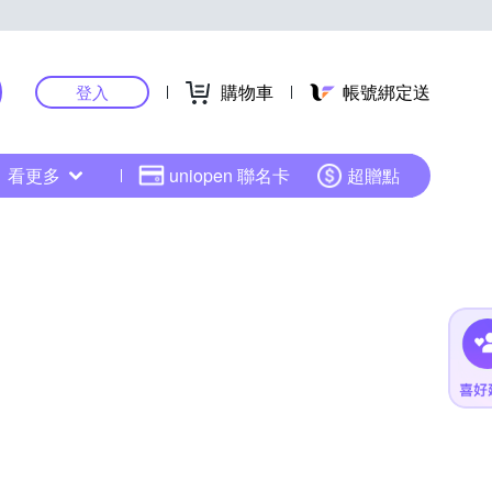
購物車
帳號綁定送
登入
看更多
uniopen 聯名卡
超贈點