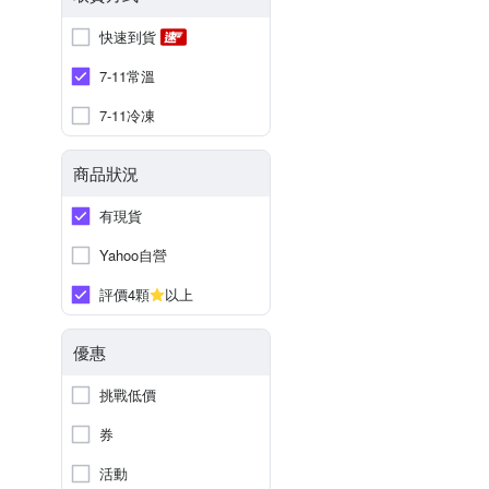
快速到貨
7-11常溫
7-11冷凍
商品狀況
有現貨
Yahoo自營
評價4顆
以上
優惠
挑戰低價
券
活動