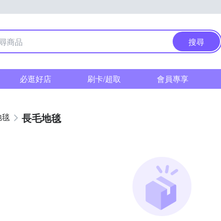
搜尋
必逛好店
刷卡/超取
會員專享
長毛地毯
地毯