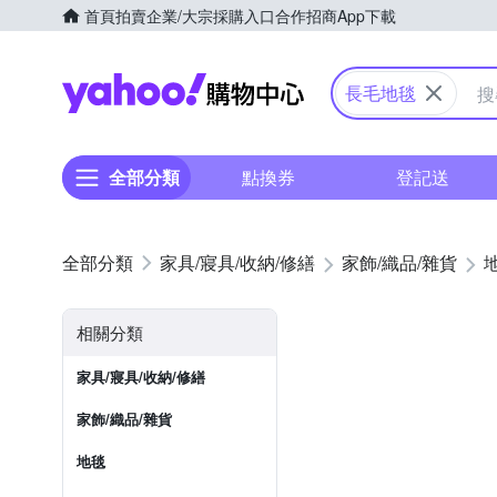
首頁
拍賣
企業/大宗採購入口
合作招商
App下載
Yahoo購物中心
長毛地毯
全部分類
點換券
登記送
家具/寢具/收納/修繕
家飾/織品/雜貨
相關分類
家具/寢具/收納/修繕
家飾/織品/雜貨
地毯