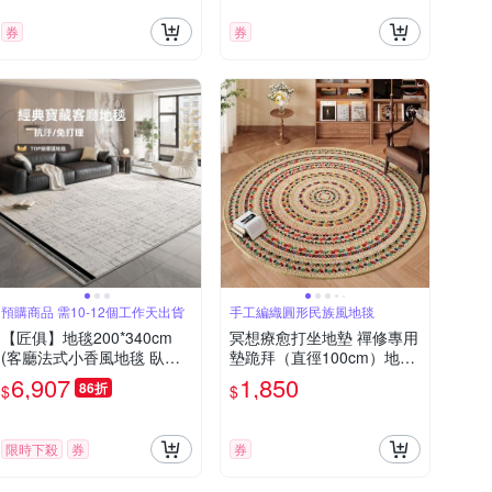
券
券
預購商品 需10-12個工作天出貨
手工編織圓形民族風地毯
【匠俱】地毯200*340cm
冥想療愈打坐地墊 禪修專用
(客廳法式小香風地毯 臥室
墊跪拜（直徑100cm）地墊
免洗可擦沙發茶幾輕奢高級
復古圓形地毯
6,907
1,850
86折
$
$
感地墊)
限時下殺
券
券