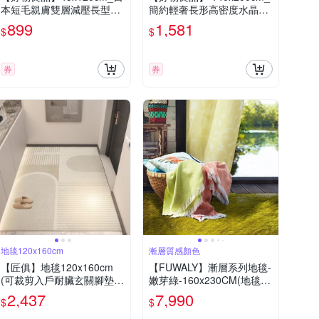
本短毛親膚雙層減壓長型地
簡約輕奢長形高密度水晶法
墊(減壓地墊 浴室地墊 臥室
蘭絨短絨毛可機洗防滑地毯
899
1,581
$
$
地墊 遊戲墊 客廳地墊 地毯)
地墊(可機洗 客廳臥室沙發
茶几墊)
券
券
地毯120x160cm
漸層質感顏色
【匠俱】地毯120x160cm
【FUWALY】漸層系列地毯-
(可裁剪入戶耐臟玄關腳墊
嫩芽綠-160x230CM(地毯
簡約防滑比利時絨地毯 進門
多色 溫暖 漸層 漸變綠 質感
2,437
7,990
$
$
家用門墊)
生活美學)