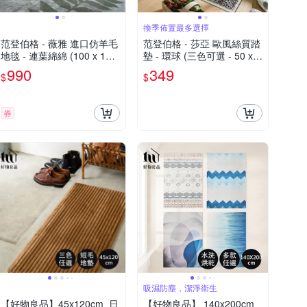
換季佈置最多選擇
范登伯格 - 薇雅 進口仿羊毛
范登伯格 - 莎亞 歐風絲質踏
地毯 - 連葉綿綿 (100 x 150
墊 - 環球 (三色可選 - 50 x 7
cm)
0cm)
990
349
$
$
券
吸濕防塵，潔淨衛生
【好物良品】45x120cm_日
【好物良品】 140x200cm_