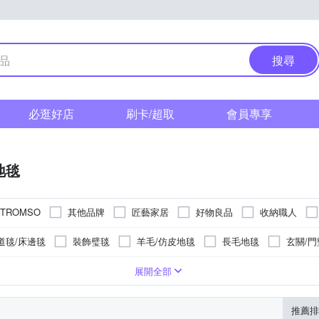
搜尋
必逛好店
刷卡/超取
會員專享
地毯
其他品牌
匠藝家居
好物良品
收納職人
TROMSO
金德恩
日本山崎
山德力
道毯/床邊毯
裝飾璧毯
羊毛/仿皮地毯
長毛地毯
玄關/門
亞麻地毯
珪藻/硅藻土地墊
巧拼墊
其他地毯
其他
物毛皮
蓆
存錢筒
法蘭絨
其他商品
棉
塑膠
超細纖維
記憶棉
EV
展開全部
推薦排