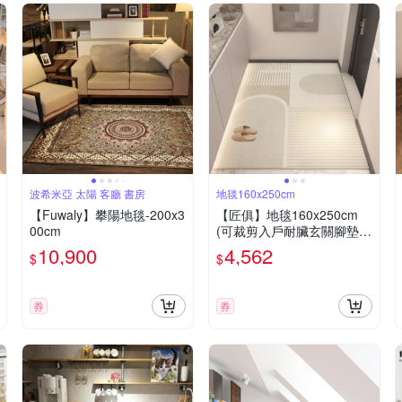
波希米亞 太陽 客廳 書房
地毯160x250cm
【Fuwaly】攀陽地毯-200x3
【匠俱】地毯160x250cm
00cm
(可裁剪入戶耐臟玄關腳墊
簡約防滑比利時絨地毯 進門
10,900
4,562
$
$
家用門墊)
券
券