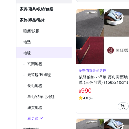
家具/寢具/收納/修繕
家飾/織品/雜貨
睡簾/蚊帳
地墊
地毯
玄關地毯
換季佈置最多選擇
走道毯/床邊毯
范登伯格 - 浮華 經典素面地
毯 (三色可選) (156x210cm)
長毛地毯
990
$
羊毛/仿羊毛地毯
4.8
(
4
)
絲質地毯
看更多