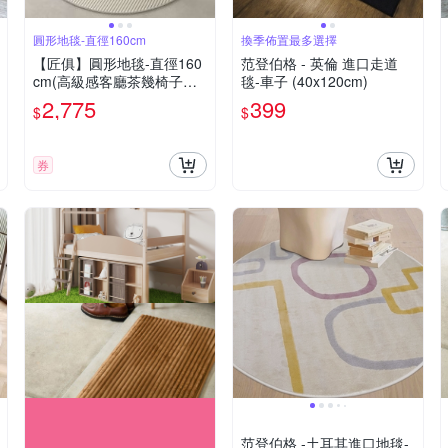
圓形地毯-直徑160cm
換季佈置最多選擇
【匠俱】圓形地毯-直徑160
范登伯格 - 英倫 進口走道
cm(高級感客廳茶幾椅子墊
毯-車子 (40x120cm)
臥室電腦椅梳妝臺腳墊 書房
2,775
399
$
$
轉椅地墊)
券
范登伯格 -土耳其進口地毯-