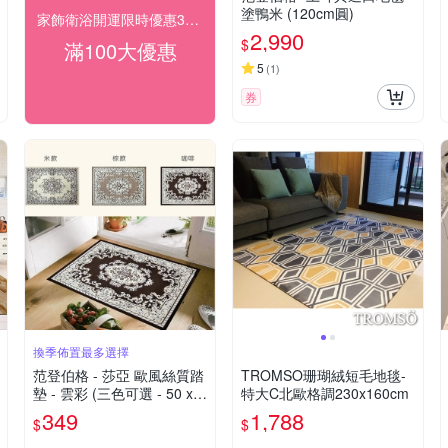
塗鴨米 (120cm圓)
家飾衛浴開運限時優惠3折起
2,990
$
滿100大優惠
5
(
1
)
券
換季佈置最多選擇
范登伯格 - 莎亞 歐風絲質踏
TROMSO珊瑚絨短毛地毯-
墊 - 雲彩 (三色可選 - 50 x 7
特大C北歐格調230x160cm
0cm)
349
1,788
$
$