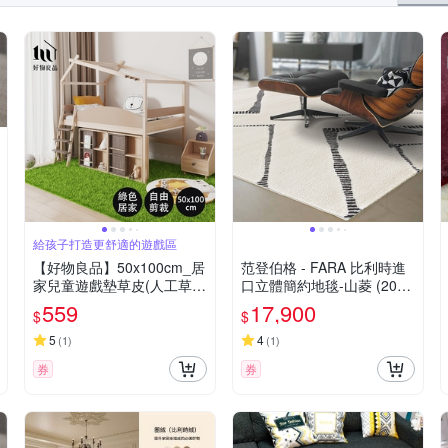
給孩子打造更舒適的遊戲區
【好物良品】50x100cm_居
范登伯格 - FARA 比利時進
家兒童遊戲墊草皮(人工草皮
口立體簡約地毯-山菱 (200
景觀草皮 草皮地毯 造景 陽
x 290cm)
559
17,900
$
$
台 花園 居家佈置)
5
4
(
1
)
(
1
)
券
券