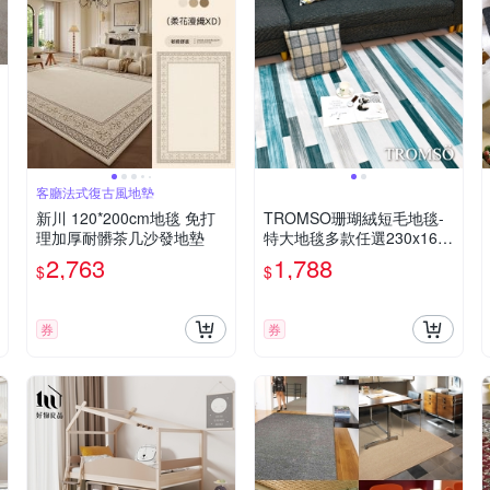
客廳法式復古風地墊
新川 120*200cm地毯 免打
TROMSO珊瑚絨短毛地毯-
理加厚耐髒茶几沙發地墊
特大地毯多款任選230x160c
m
2,763
1,788
$
$
券
券