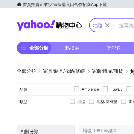
首頁
拍賣
企業/大宗採購入口
合作招商
App下載
Yahoo購物中心
地毯
全部分類
點換券
登記送
家具/寢具/收納/修繕
家飾/織品/雜貨
Ambience
Fuwaly
品牌
范登伯格
西格傢飾
地毯
地墊/防滑墊
走
類型
品牌名稱
爬行墊/遊戲墊
沙發椅墊
聚酯纖維
混紡棉
否
4人座
居家掛飾
聚酯纖維
人造絲
抱枕
擺飾
動
竹
顏色
主要材質
表布主材質
黏貼/釘掛
座位數
種類
地毯 1987 筆結果
相關分類