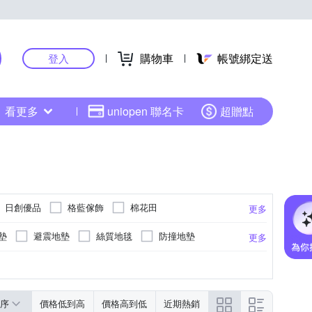
購物車
帳號綁定送
登入
看更多
uniopen 聯名卡
超贈點
日創優品
格藍傢飾
棉花田
更多
墊
避震地墊
絲質地毯
防撞地墊
更多
地墊
橡膠
珪藻土
雪尼爾
A/EPE/XPE
序
價格低到高
價格高到低
近期熱銷