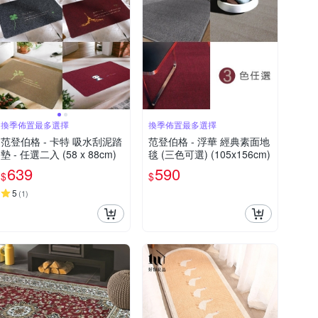
換季佈置最多選擇
換季佈置最多選擇
范登伯格 - 卡特 吸水刮泥踏
范登伯格 - 浮華 經典素面地
墊 - 任選二入 (58 x 88cm)
毯 (三色可選) (105x156cm)
639
590
$
$
5
(
1
)