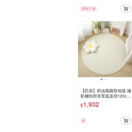
限時下殺
【匠俱】奶油風圓形地毯 攝
影棚拍照背景毯直徑120cm-
拍照背景毯 減震防滑
1,932
$
券