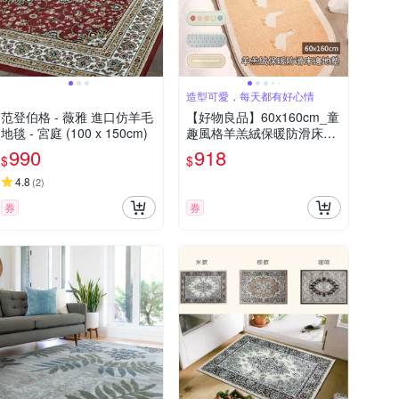
造型可愛，每天都有好心情
范登伯格 - 薇雅 進口仿羊毛
【好物良品】60x160cm_童
地毯 - 宮庭 (100 x 150cm)
趣風格羊羔絨保暖防滑床邊
地毯(客廳臥室吸水腳踏墊
990
918
$
$
家居止滑床邊地墊)
4.8
(
2
)
券
券