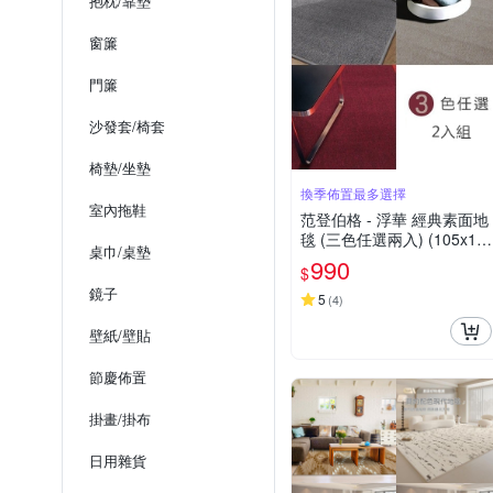
抱枕/靠墊
窗簾
門簾
沙發套/椅套
椅墊/坐墊
換季佈置最多選擇
室內拖鞋
范登伯格 - 浮華 經典素面地
毯 (三色任選兩入) (105x15
桌巾/桌墊
6cm)
990
$
鏡子
5
(
4
)
壁紙/壁貼
節慶佈置
掛畫/掛布
日用雜貨