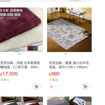
范登伯格 - 貝妮 日本輕柔防
范登伯格 - 薇雅 進口仿羊毛
螨地毯 - (三色可選 - 200x3
地毯 - 花印 (100 x 150cm)
00cm)
17,500
990
$
$
4
5
(
1
)
(
2
)
券