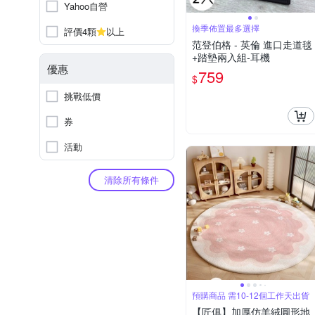
Yahoo自營
換季佈置最多選擇
評價4顆
以上
范登伯格 - 英倫 進口走道毯
+踏墊兩入組-耳機
優惠
759
$
挑戰低價
券
活動
清除所有條件
預購商品 需10-12個工作天出貨
【匠俱】加厚仿羊絨圓形地