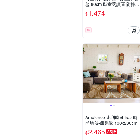
毯 80cm 臥室閱讀區 防摔地
墊 加密暖絨隔涼 防水抗污
1,474
$
易清潔 環保無味
券
Ambience 比利時Shiraz 時
尚地毯-麒麟駝 160x230cm
2,465
85折
$