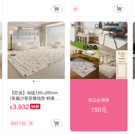
券
【匠俱】地毯160×250cm
(客廳沙發茶幾地墊 輕奢高
商品折價券
級感臥室床邊墊 免洗可擦奶
3,932
86折
$
150元
油風地毯)
限時下殺
券