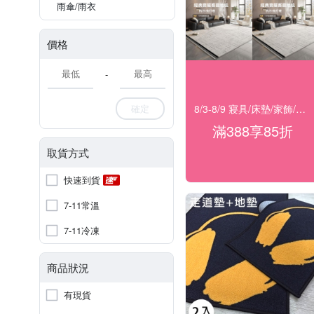
雨傘/雨衣
價格
-
8/3-8/9 寢具/床墊/家飾/開運 滿388享85折
確定
滿388享85折
取貨方式
快速到貨
7-11常溫
7-11冷凍
商品狀況
有現貨