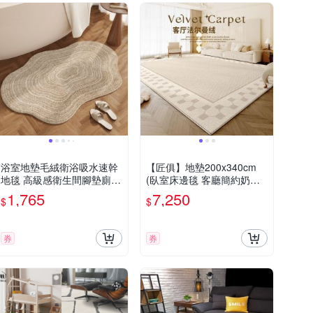
浴室地墊毛絨衛浴吸水速幹
【匠俱】地墊200x340cm
地毯 高級感衛生間腳墊廁所
(臥室床邊毯 客廳簡約奶油
門口防滑墊 80*120CM
風地墊 耐臟沙發茶幾毯 家
1,765
7,250
$
$
用地毯)
券
券