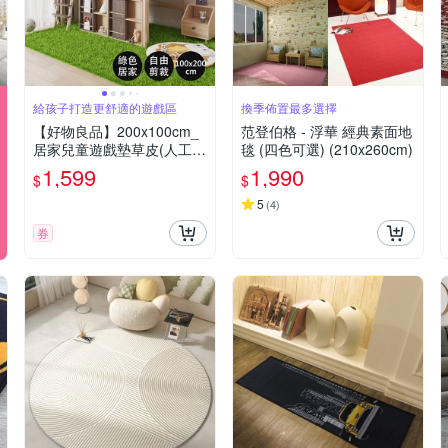
給孩子打造更舒適的遊戲區
換季佈置最多選擇
【好物良品】200x100cm_
范登伯格 - 浮華 經典素面地
居家兒童遊戲墊草皮(人工草
毯 (四色可選) (210x260cm)
皮 景觀草皮 草皮地毯 造景
1,599
1,990
$
$
陽台 花園 居家佈置)
5
(
4
)
券