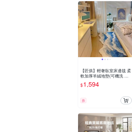
【匠俱】輕奢臥室床邊毯 柔
軟加厚羊絨地墊(可機洗 柔
軟加厚地墊)
1,594
$
券