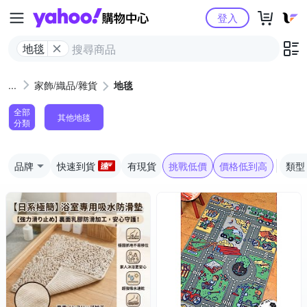
Yahoo購物中心
登入
地毯
家飾/織品/雜貨
地毯
全部
其他地毯
分類
品牌
快速到貨
有現貨
挑戰低價
價格低到高
類型