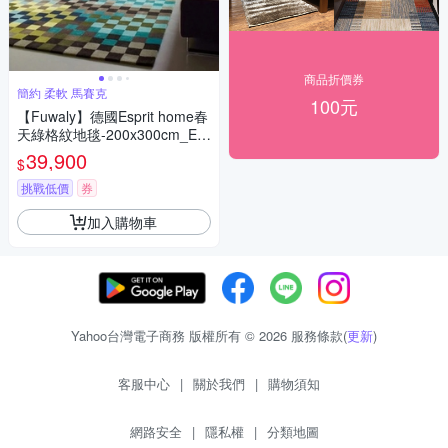
商品折價券
簡約 柔軟 馬賽克
100元
【Fuwaly】德國Esprit home春
天綠格紋地毯-200x300cm_ES
P2834-03_簡約 柔軟 馬賽克
39,900
$
挑戰低價
券
加入購物車
Yahoo台灣電子商務 版權所有 © 2026 服務條款(
更新
)
客服中心
|
關於我們
|
購物須知
網路安全
|
隱私權
|
分類地圖