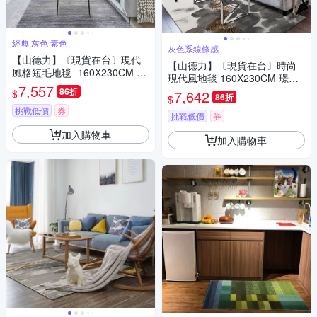
經典 灰色 素色
灰色系線條感
【山德力】〔現貨在台〕現代
【山德力】〔現貨在台〕時尚
風格短毛地毯 -160X230CM 芮
現代風地毯 160X230CM 璟宜-
莉
7,557
白
86折
$
7,642
86折
$
挑戰低價
券
挑戰低價
券
加入購物車
加入購物車