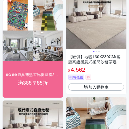
【匠俱】地毯160X230CM(客
廳高級感意式極簡沙發茶幾地
毯 加厚免洗耐臟地墊)
4,562
$
8/3-8/9 寢具/床墊/家飾/開運 滿388享85折
挑戰低價
券
滿388享85折
加入購物車