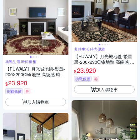
典雅生活 時尚優雅
【FUWALY】月光城地毯-繁星
典雅生活 時尚優雅
黑-200x290CM(地墊 高級感 時
尚 質感 客廳 生活美學)
【FUWALY】月光城地毯-樂章-
23,920
$
200X290CM(地墊 高級感 時尚
挑戰低價
券
質感 客廳 生活美學)
23,920
$
加入購物車
挑戰低價
券
加入購物車