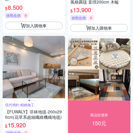
風格圓毯 直徑200cm 木輪
8,500
$
13,900
$
挑戰低價
券
挑戰低價
券
加入購物車
加入購物車
現代簡約 精緻做工
【FUWALY】菲林地毯-200x29
商品折價券
0cm(花草系超細纖維機織地毯)
150元
15,920
$
挑戰低價
券