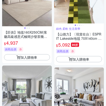
綠色 柔軟 生活美學
【匠俱】地毯160X250CM(客
【山德力】〔現貨在台〕ESPR
廳高級感意式極簡沙發茶幾地
IT Lakeside地毯 70X140cm 春
毯 加厚免洗耐臟地墊)
4,937
意
$
5,092
86折
$
挑戰低價
券
挑戰低價
券
加入購物車
加入購物車