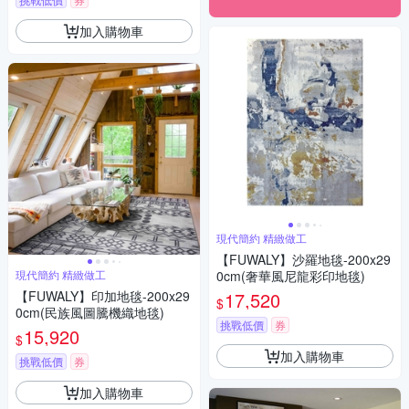
加入購物車
現代簡約 精緻做工
【FUWALY】沙羅地毯-200x29
現代簡約 精緻做工
0cm(奢華風尼龍彩印地毯)
【FUWALY】印加地毯-200x29
17,520
$
0cm(民族風圖騰機織地毯)
挑戰低價
券
15,920
$
加入購物車
挑戰低價
券
加入購物車