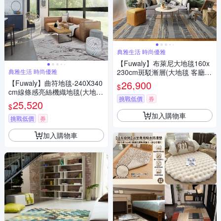
典雅生活 時尚優雅
【Fuwaly】布萊尼大地毯160x
典雅生活 時尚優雅
230cm斑駁漸層(大地毯 客廳
臥室 床邊毯 起居室)
【Fuwaly】曲符地毯-240X340
26,900
$
cm線條感亮絲機織地毯(大地毯
挑戰低價
券
客廳 臥室 床邊毯 起居室)
25,520
$
加入購物車
挑戰低價
券
加入購物車