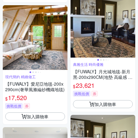
典雅生活 時尚優雅
【FUWALY】月光城地毯-新月
現代簡約 精緻做工
黑-200x290CM(地墊 高級感 時
尚 質感 客廳 生活美學)
【FUWALY】愛尼亞地毯-200x
23,621
$
290cm(奢華風滌綸紗機織地毯)
挑戰低價
券
17,520
$
加入購物車
挑戰低價
券
加入購物車