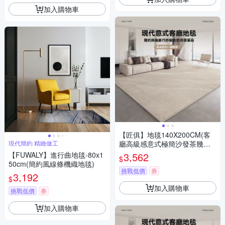
加入購物車
【匠俱】地毯140X200CM(客
現代簡約 精緻做工
廳高級感意式極簡沙發茶幾地
毯 加厚免洗耐臟地墊)
【FUWALY】進行曲地毯-80x1
3,562
$
50cm(簡約風線條機織地毯)
挑戰低價
券
3,192
$
加入購物車
挑戰低價
券
加入購物車