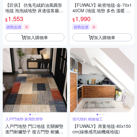
【匠俱】 仿兔毛絨奶油風圓形
【FUWALY】歐密地毯-金-70x1
地毯 泡泡絨地墊 床邊毯客廳墊
40CM (地毯 地墊 多色 溫暖 素
防濕防滑 100*100cm
色 長毛 生活美學)
1,553
1,990
$
$
挑戰低價
券
挑戰低價
券
加入購物車
加入購物車
入戶門地墊 家用防滑墊
現代簡約 精緻做工
入戶門地墊 門口地毯 玄關腳墊
【FUWALY】席曼地毯-80x150
進門耐臟墊子 復古門墊 耐臟家
cm(線條感亮絲機織地毯)