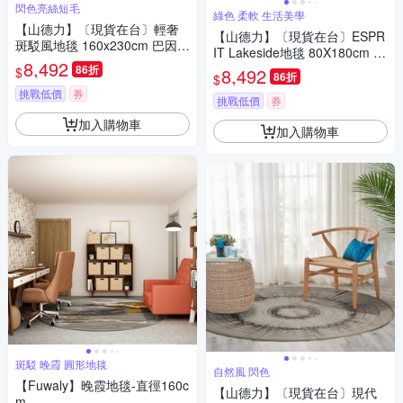
閃色亮絲短毛
綠色 柔軟 生活美學
【山德力】〔現貨在台〕輕奢
【山德力】〔現貨在台〕ESPR
斑駁風地毯 160x230cm 巴因斯
IT Lakeside地毯 80X180cm 春
坦
8,492
意
86折
$
8,492
86折
$
挑戰低價
券
挑戰低價
券
加入購物車
加入購物車
斑駁 晚霞 圓形地毯
自然風 閃色
【Fuwaly】晚霞地毯-直徑160c
【山德力】〔現貨在台〕現代
m