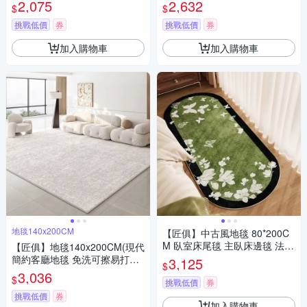
用防滑墊 客廳地毯
2,075
2,632
$
$
挑戰低價
券
挑戰低價
券
加入購物車
加入購物車
地毯140x200CM
【匠俱】中古風地毯 80*200C
M 臥室床尾毯 主臥床邊毯 法式
【匠俱】地毯140x200CM(現代
房間地墊 耐髒
簡約客廳地毯 免洗可擦易打理
3,125
$
地墊 沙發茶几地墊)
3,036
$
挑戰低價
券
挑戰低價
券
加入購物車