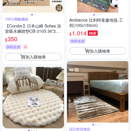
100%聚酯纖維
Ambience 比利時童趣地毯-工
程(100x150cm)
【Condor】日本山崎 Sofwa 浴
室吸水腳踏墊CB-310S 36*20C
1,014
86折
$
M 抗菌/防滑/吸水墊/地毯/地墊/
350
$
挑戰低價
踏墊
挑戰低價
券
加入購物車
加入購物車
設計師首推款