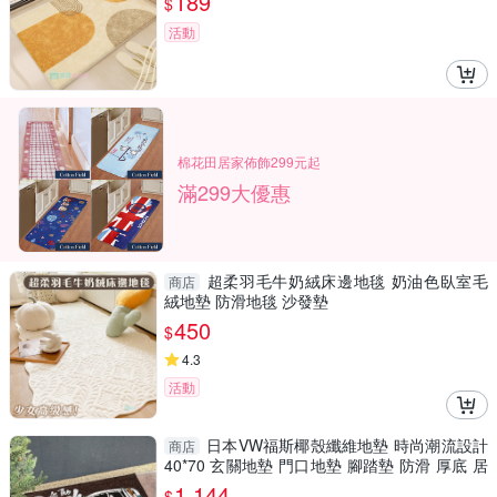
189
$
活動
棉花田居家佈飾299元起
滿299大優惠
超柔羽毛牛奶絨床邊地毯 奶油色臥室毛
商店
絨地墊 防滑地毯 沙發墊
450
$
4.3
活動
日本VW福斯椰殼纖維地墊 時尚潮流設計
商店
40*70 玄關地墊 門口地墊 腳踏墊 防滑 厚底 居
家生活 日本進
1,144
$