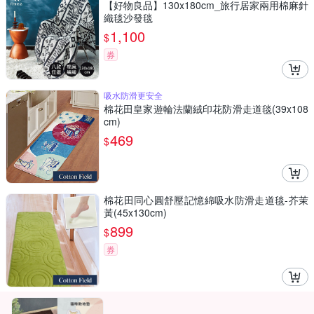
【好物良品】130x180cm_旅行居家兩用棉麻針
織毯沙發毯
1,100
$
券
吸水防滑更安全
棉花田皇家遊輪法蘭絨印花防滑走道毯(39x108
cm)
469
$
棉花田同心圓舒壓記憶綿吸水防滑走道毯-芥茉
黃(45x130cm)
899
$
券