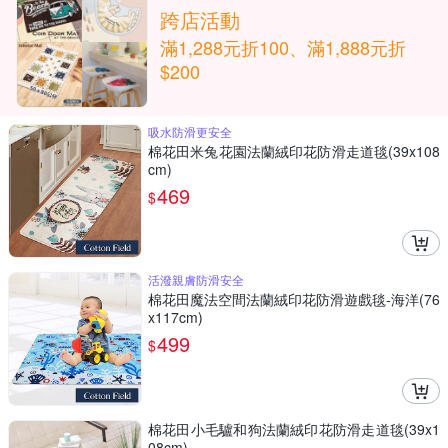
跨店活動
滿1,288元折100、滿1,888元折
$200
吸水防滑更安全
棉花田米兔花園法蘭絨印花防滑走道毯(39x108
cm)
469
$
活潑親膚防滑安全
棉花田魔法空間法蘭絨印花防滑遊戲毯-海洋(76
x117cm)
499
$
棉花田小毛驢和狗法蘭絨印花防滑走道毯(39x1
08cm)