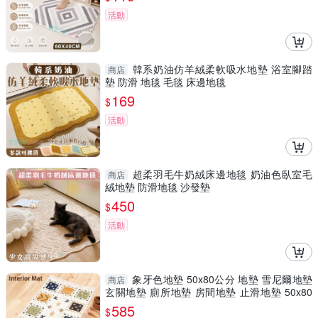
活動
韓系奶油仿羊絨柔軟吸水地墊 浴室腳踏
商店
墊 防滑 地毯 毛毯 床邊地毯
169
$
活動
超柔羽毛牛奶絨床邊地毯 奶油色臥室毛
商店
絨地墊 防滑地毯 沙發墊
450
$
活動
象牙色地墊 50x80公分 地墊 雪尼爾地墊
商店
玄關地墊 廁所地墊 房間地墊 止滑地墊 50x80
公分 地墊
585
$