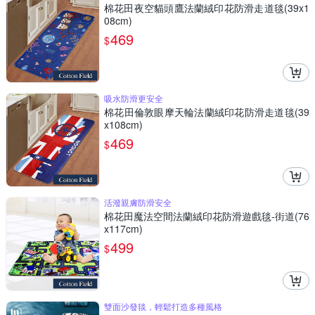
棉花田夜空貓頭鷹法蘭絨印花防滑走道毯(39x1
08cm)
469
$
吸水防滑更安全
棉花田倫敦眼摩天輪法蘭絨印花防滑走道毯(39
x108cm)
469
$
活潑親膚防滑安全
棉花田魔法空間法蘭絨印花防滑遊戲毯-街道(76
x117cm)
499
$
雙面沙發毯，輕鬆打造多種風格