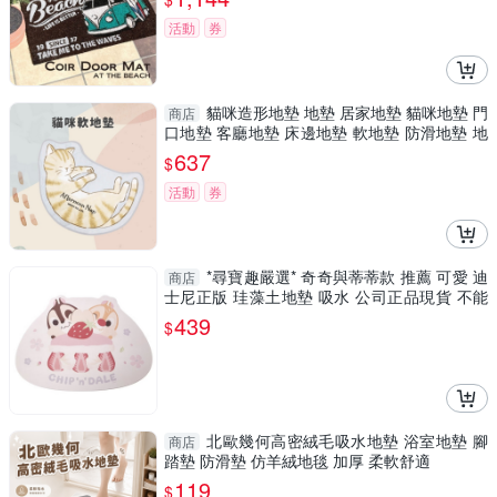
活動
券
貓咪造形地墊 地墊 居家地墊 貓咪地墊 門
商店
口地墊 客廳地墊 床邊地墊 軟地墊 防滑地墊 地
墊
637
$
活動
券
*尋寶趣嚴選* 奇奇與蒂蒂款 推薦 可愛 迪
商店
士尼正版 珪藻土地墊 吸水 公司正品現貨 不能
店到店!!!
439
$
北歐幾何高密絨毛吸水地墊 浴室地墊 腳
商店
踏墊 防滑墊 仿羊絨地毯 加厚 柔軟舒適
119
$