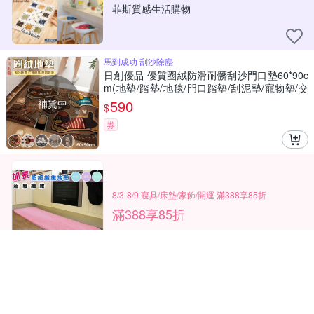
菲斯質感生活購物
馬到成功 刮沙除塵
日創優品 優質圈絨防滑耐髒刮沙門口墊60*90c
m(地墊/踏墊/地毯/門口踏墊/刮泥墊/寵物墊/交
換禮物)
補貨中
590
$
券
8/3-8/9 寢具/床墊/家飾/開運 滿388享85折
滿388享85折
Yahoo台灣電子商務 版權所有 © 2026 服務條款(
更新
)