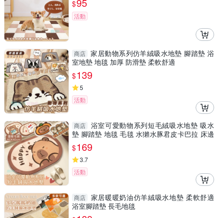
95
$
活動
家居動物系列仿羊絨吸水地墊 腳踏墊 浴
商店
室地墊 地毯 加厚 防滑墊 柔軟舒適
139
$
5
活動
浴室可愛動物系列短毛絨吸水地墊 吸水
商店
墊 腳踏墊 地毯 毛毯 水獺水豚君皮卡巴拉 床邊
地毯
169
$
3.7
活動
家居暖暖奶油仿羊絨吸水地墊 柔軟舒適
商店
浴室腳踏墊 長毛地毯