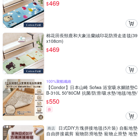
469
$
棉花田長頸鹿和大象法蘭絨印花防滑走道毯(39
x108cm)
469
$
100%聚酯纖維
【Condor】日本山崎 Sofwa 浴室吸水腳踏墊C
B-310L 50*80CM 抗菌/防滑/吸水墊/地毯/地墊/
踏墊
550
$
券
日式DIY方塊拼接地毯(5片裝) 自黏地墊
商店
自由拼接裁剪 寵物防滑地墊 寵物止滑墊 地墊
地毯 地板貼