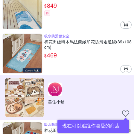
849
$
券
吸水防滑更安全
棉花田旋轉木馬法蘭絨印花防滑走道毯(39x108
cm)
469
$
美佳小舖
吸水防滑更安全
現在可以追蹤你喜愛的商店！
棉花田福爾摩斯法蘭絨印花防滑走道毯(39x108