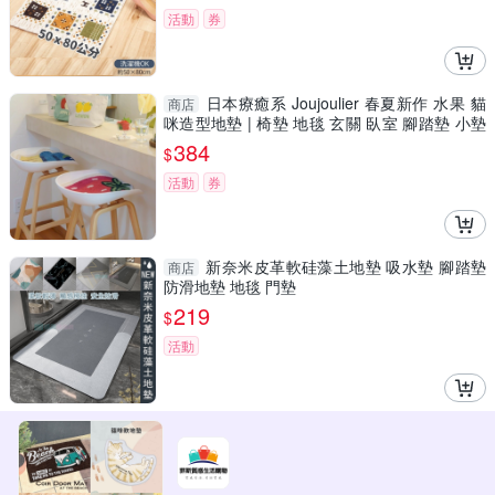
活動
券
日本療癒系 Joujoulier 春夏新作 水果 貓
商店
咪造型地墊 | 椅墊 地毯 玄關 臥室 腳踏墊 小墊
子
384
$
活動
券
新奈米皮革軟硅藻土地墊 吸水墊 腳踏墊
商店
防滑地墊 地毯 門墊
219
$
活動