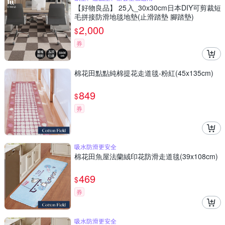
【好物良品】 25入_30x30cm日本DIY可剪裁短
毛拼接防滑地毯地墊(止滑踏墊 腳踏墊)
2,000
$
券
棉花田點點純棉提花走道毯-粉紅(45x135cm)
849
$
券
吸水防滑更安全
棉花田魚屋法蘭絨印花防滑走道毯(39x108cm)
469
$
券
吸水防滑更安全