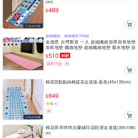
cm)
469
$
超細纖維、每根纖有768絲
金德恩 台灣製造 一入 超細纖維加厚加長地墊
加長地墊 纖維地墊 超細纖維地墊 吸水地墊 浴
室地墊 加厚地墊
510
$
86折
限時下殺
券
棉花田點點純棉提花走道毯-藍色(45x135cm)
849
$
5
(
1
)
券
棉花田羊咩咩法蘭絨印花防滑走道毯(39x108c
m)