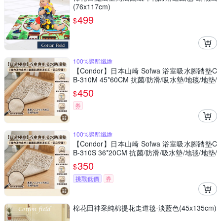
(76x117cm)
499
$
100%聚酯纖維
【Condor】日本山崎 Sofwa 浴室吸水腳踏墊C
B-310M 45*60CM 抗菌/防滑/吸水墊/地毯/地墊/
踏墊
450
$
券
100%聚酯纖維
【Condor】日本山崎 Sofwa 浴室吸水腳踏墊C
B-310S 36*20CM 抗菌/防滑/吸水墊/地毯/地墊/
踏墊
350
$
挑戰低價
券
棉花田神采純棉提花走道毯-淡藍色(45x135cm)