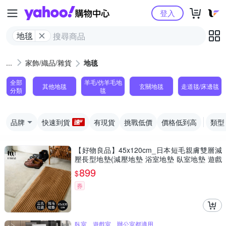
Yahoo購物中心
登入
地毯
家飾/織品/雜貨
地毯
全部
羊毛/仿羊毛地
其他地毯
玄關地毯
走道毯/床邊毯
分類
毯
品牌
快速到貨
有現貨
挑戰低價
價格低到高
類型
【好物良品】45x120cm_日本短毛親膚雙層減
壓長型地墊(減壓地墊 浴室地墊 臥室地墊 遊戲
墊 客廳地墊 地毯)
899
$
券
臥室、遊戲室、辦公室都適用