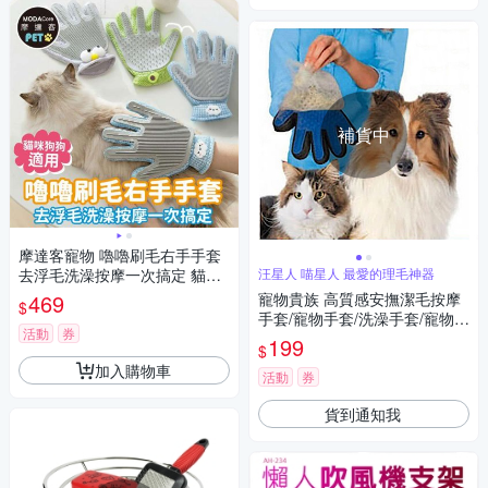
補貨中
摩達客寵物 嚕嚕刷毛右手手套
去浮毛洗澡按摩一次搞定 貓咪
汪星人 喵星人 最愛的理毛神器
狗狗適用
469
寵物貴族 高質感安撫潔毛按摩
$
手套/寵物手套/洗澡手套/寵物梳
活動
券
毛(二入組)
199
$
加入購物車
活動
券
貨到通知我