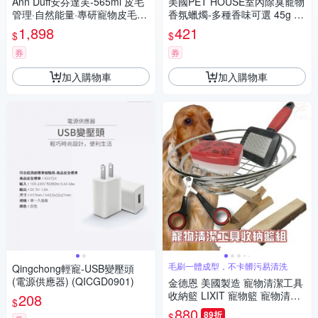
Ann Duff安芬達芙-565ml 皮毛
美國PET HOUSE室內除臭寵物
管理·自然能量·專研寵物皮毛管
香氛蠟燭-多種香味可選 45g 2
理 耳道 護理液 (AFD00311)
入組
1,898
421
$
$
券
券
加入購物車
加入購物車
毛刷一體成型，不卡髒污易清洗
Qingchong輕寵-USB變壓頭
(電源供應器) (QICGD0901)
金德恩 美國製造 寵物清潔工具
收納籃 LIXIT 寵物籃 寵物清潔
208
$
籃 工具籃 寵物收納籃 寵物用品
880
89折
$