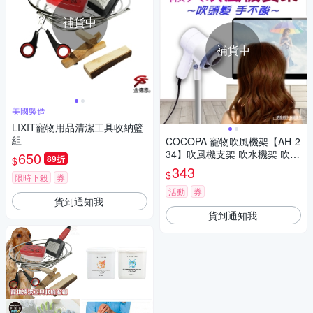
補貨中
補貨中
美國製造
LIXIT寵物用品清潔工具收納籃
組
COCOPA 寵物吹風機架【AH-2
34】吹風機支架 吹水機架 吹水
650
89折
$
機支架 家用 寵物用品 吹風機架
343
$
限時下殺
券
活動
券
貨到通知我
貨到通知我