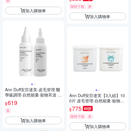
券
籃 寵物用品
限時下殺
券
加入購物車
加入購物車
Ann Duff安芬達芙-皮毛管理·醫
學級調理·自然能量·寵物耳道 |
Ann Duff安芬達芙【3入組】10
眼部 護理液 100ml
0片 皮毛管理·自然能量·寵物眼
619
$
部/耳部 濕巾
775
89折
$
券
限時下殺
券
加入購物車
加入購物車