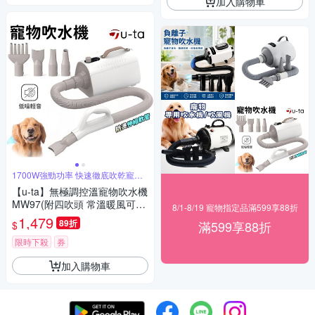
加入購物車
1700W強勁功率 快速徹底吹乾寵物
毛髮
【u-ta】無極調控溫寵物吹水機
MW97(附四吹頭 常溫暖風可調
8/1-8/19 寵物指定品滿599享88折
寵物烘乾 寵物吹毛)
1,479
89折
滿599享88折
$
限時下殺
券
加入購物車