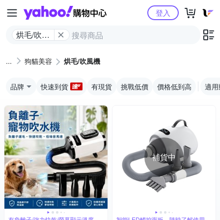
Yahoo購物中心
登入
烘毛/吹風
機
狗貓美容
烘毛/吹風機
品牌
快速到貨
有現貨
挑戰低價
價格低到高
適用
補貨中
有負離子/強力快乾/螢幕顯示溫度
智能LED觸控面板，隨時了解使用情