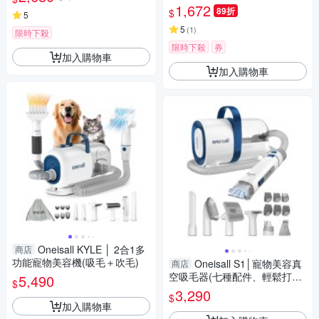
掛脖 多用
寵物烘乾)
1,672
89折
$
5
5
(
1
)
限時下殺
限時下殺
券
加入購物車
加入購物車
Oneisall KYLE │ 2合1多
商店
功能寵物美容機(吸毛＋吹毛)
Oneisall S1│寵物美容真
商店
空吸毛器(七種配件、輕鬆打理
5,490
$
貓狗毛髮)
3,290
$
加入購物車