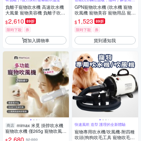
況
負離子寵物吹水機 高速吹水機
GPN寵物吹水機 (吹水機 寵物
大風量 寵物美容機 負離子吹水
吹風機 寵物美容 寵物用品 寵物
機 低噪音 寵物吹風機 美容用品
吹水機)
2,610
1,523
89折
89折
$
$
限時下殺
券
限時下殺
券
加入購物車
貨到通知我
快速風乾 造型 護理的全新體驗
mimax 米覓 掛脖吹水機
商店
寵物吹水機 僅265g 寵物吹風機
寵物專用吹水機/吹風機-附四種
3億負離子 寵物烘乾 手持 支架
吹頭(狗狗吹毛工具 寵物吹毛
2,680
$2,880
$