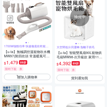
補貨中
1700W強勁功率 快速徹底吹乾寵物
大空間低分貝運轉 負離子烘毛
毛髮
【u-ta】無極調控溫寵物吹水機
【u-ta】智能雙風扇90L寵物烘
MW97(附四吹頭 常溫暖風可調
毛箱MW98-2(升級款 家用110V
寵物烘乾 寵物吹毛)
1,479
雙風扇 負離子烘毛 貓 狗 寵物
4,392
89折
$
89折
$
超大容量 90公升)
限時下殺
券
限時下殺
券
加入購物車
貨到通知我