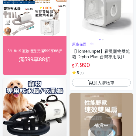
原廠保固一年
8/1-8/19 寵物指定品滿599享88折
【Homerunpet】霍曼寵物烘乾
箱 Drybo Plus 台灣專用版(110
滿599享88折
V)
7,990
$
5
(
1
)
加入購物車
補貨中