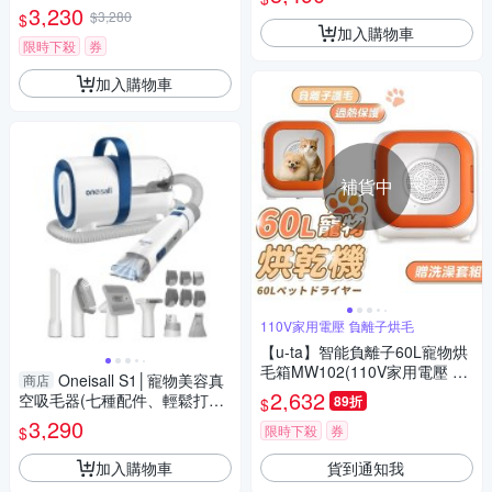
察皮膚/邊梳邊吹/超大風量/寵物
3,230
$3,280
$
烘乾機/烘毛箱)
加入購物車
限時下殺
券
加入購物車
補貨中
110V家用電壓 負離子烘毛
【u-ta】智能負離子60L寵物烘
毛箱MW102(110V家用電壓 負
Oneisall S1│寵物美容真
商店
離子烘毛 貓 狗 寵物 60公升 )
2,632
空吸毛器(七種配件、輕鬆打理
89折
$
貓狗毛髮)
3,290
限時下殺
券
$
加入購物車
貨到通知我