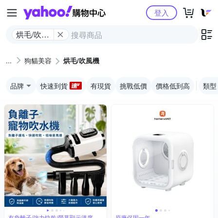
Yahoo購物中心
登入
烘毛/吹風
機
狗貓美容
烘毛/吹風機
品牌
快速到貨
有現貨
挑戰低價
價格低到高
類型
有負離子/強力快乾/螢幕顯示溫度
原廠保固一年