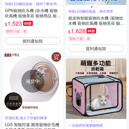
智能LED觸控面板，隨時了解使用情
況
GPN寵物吹水機 (吹水機 寵物
智能LED觸控面板，操作簡單
吹風機 寵物美容 寵物用品 寵物
嬉皮狗智能寵物吹水機 (寵物吹
吹水機)
1,523
水機 寵物吹風機 寵物美容 貓狗
89折
$
專用烘乾機 吹毛神器 毛小孩
1,628
89折
限時下殺
券
$
限時下殺
券
貨到通知我
貨到通知我
補貨中
舒適吹風 讓主子舒服到睡著
LGS 智能控溫 圓形寵物吹毛機
一次能烘乾兩隻貓咪喔