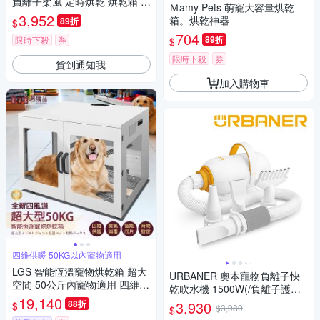
負離子柔風 定時烘乾 烘乾箱 烘
Ｍamy Pets 萌寵大容量烘乾
乾機 乾風機 寵物烘乾機 烘毛機
3,952
箱。烘乾神器
89折
$
704
89折
限時下殺
券
$
限時下殺
券
貨到通知我
加入購物車
四維供暖 50KG以內寵物適用
LGS 智能恆溫寵物烘乾箱 超大
URBANER 奧本寵物負離子快
空間 50公斤內寵物適用 四維供
乾吹水機 1500W(/負離子護毛/
暖 負離子烘乾 紫外線臭氧消毒
19,140
吹水機/寵物吹風機/烘毛機) CT-
88折
3,930
$
$3,980
$
大型犬可用 寵物烘毛箱
10