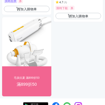
挑戰低價
券
4.7
(
1
)
限時下殺
券
加入購物車
加入購物車
毛孩抗夏 滿899折50
滿899折50