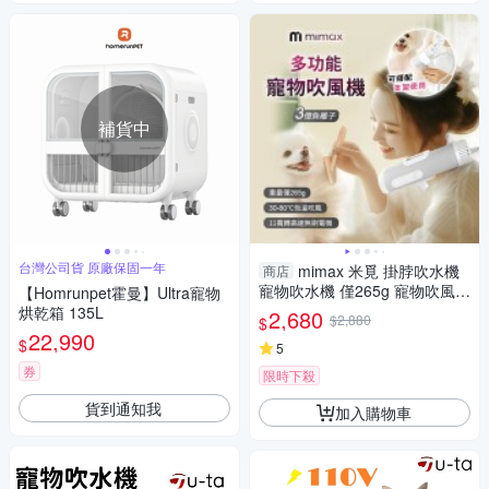
補貨中
台灣公司貨 原廠保固一年
mimax 米覓 掛脖吹水機
商店
寵物吹水機 僅265g 寵物吹風機
【Homrunpet霍曼】Ultra寵物
3億負離子 寵物烘乾 手持 支架
烘乾箱 135L
2,680
$2,880
$
掛脖 多用
22,990
$
5
券
限時下殺
貨到通知我
加入購物車