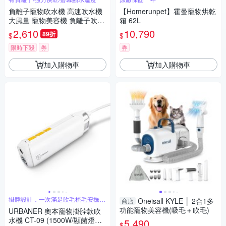
負離子寵物吹水機 高速吹水機
【Homerunpet】霍曼寵物烘乾
大風量 寵物美容機 負離子吹水
箱 62L
機 低噪音 寵物吹風機 美容用品
2,610
10,790
89折
$
$
限時下殺
券
券
加入購物車
加入購物車
掛脖設計，一次滿足吹毛梳毛安撫毛
Oneisall KYLE │ 2合1多
商店
孩
功能寵物美容機(吸毛＋吹毛)
URBANER 奧本寵物掛脖款吹
水機 CT-09 (1500W/顯菌燈觀
5,490
$