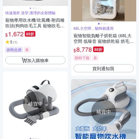
快速風乾 造型 護理的全新體驗
寵物專用吹水機/吹風機-附四種
吹頭(狗狗吹毛工具 寵物吹毛
68L大空間，貓狗都通用
寵物烘乾)
1,672
89折
$
寵物智能負離子烘乾箱 (68L大
空間 低噪音 寵物烘乾箱 烘毛
5
(
1
)
機)
8,778
88折
挑戰低價
券
$
限時下殺
券
加入購物車
貨到通知我
補貨中
補貨中