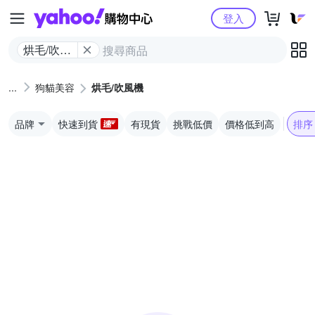
Yahoo購物中心
登入
烘毛/吹風
機
狗貓美容
烘毛/吹風機
品牌
快速到貨
有現貨
挑戰低價
價格低到高
排序