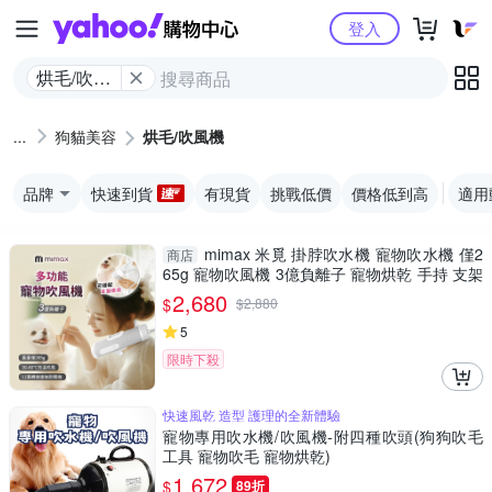
Yahoo購物中心
登入
烘毛/吹風
機
狗貓美容
烘毛/吹風機
品牌
快速到貨
有現貨
挑戰低價
價格低到高
適用
mimax 米覓 掛脖吹水機 寵物吹水機 僅2
商店
65g 寵物吹風機 3億負離子 寵物烘乾 手持 支架
掛脖 多用
2,680
$
$
2,880
5
限時下殺
快速風乾 造型 護理的全新體驗
寵物專用吹水機/吹風機-附四種吹頭(狗狗吹毛
工具 寵物吹毛 寵物烘乾)
1,672
$
89折