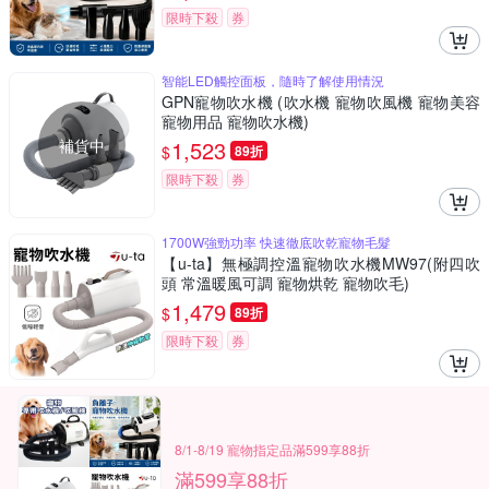
限時下殺
券
智能LED觸控面板，隨時了解使用情況
GPN寵物吹水機 (吹水機 寵物吹風機 寵物美容
寵物用品 寵物吹水機)
補貨中
1,523
$
89折
限時下殺
券
1700W強勁功率 快速徹底吹乾寵物毛髮
【u-ta】無極調控溫寵物吹水機MW97(附四吹
頭 常溫暖風可調 寵物烘乾 寵物吹毛)
1,479
$
89折
限時下殺
券
8/1-8/19 寵物指定品滿599享88折
滿599享88折