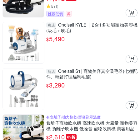
5
(
1
)
挑戰低價
券
Oneisall KYLE │ 2合1多功能寵物美容機
商店
(吸毛＋吹毛)
5,490
$
Oneisall S1│寵物美容真空吸毛器(七種配
商店
件、輕鬆打理貓狗毛髮)
3,290
$
有負離子/強力快乾/螢幕顯示溫度
負離子寵物吹水機 高速吹水機 大風量 寵物美容
機 負離子吹水機 低噪音 寵物吹風機 美容用品
2,610
$
89折