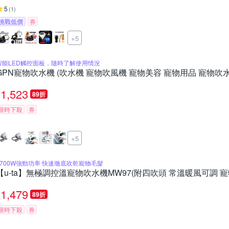
5
(
1
)
挑戰低價
券
+5
智能LED觸控面板，隨時了解使用情況
GPN寵物吹水機 (吹水機 寵物吹風機 寵物美容 寵物用品 寵物吹水
1,523
89折
限時下殺
券
+5
1700W強勁功率 快速徹底吹乾寵物毛髮
【u-ta】無極調控溫寵物吹水機MW97(附四吹頭 常溫暖風可調 寵
1,479
89折
限時下殺
券