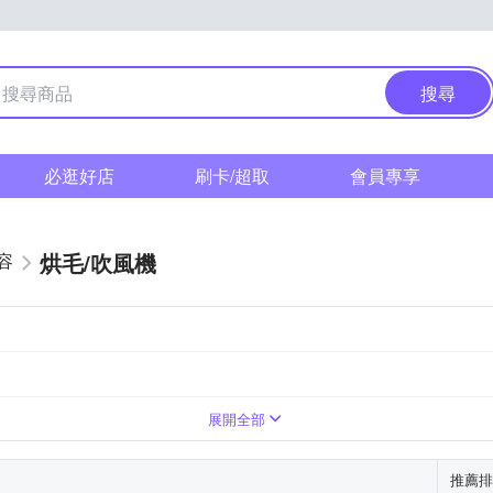
搜尋
必逛好店
刷卡/超取
會員專享
烘毛/吹風機
容
展開全部
推薦排