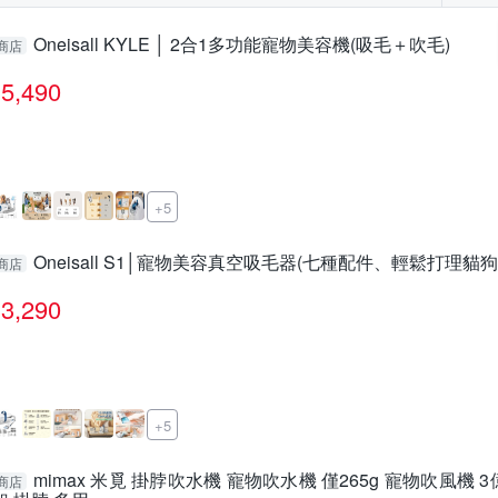
Oneisall KYLE │ 2合1多功能寵物美容機(吸毛＋吹毛)
商店
5,490
+5
Oneisall S1│寵物美容真空吸毛器(七種配件、輕鬆打理貓狗
商店
3,290
+5
mimax 米覓 掛脖吹水機 寵物吹水機 僅265g 寵物吹風機 
商店