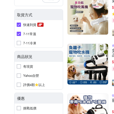
$
取貨方式
快速到貨
7-11常溫
7-11冷凍
商品狀況
$
有現貨
Yahoo自營
評價4顆
以上
優惠
挑戰低價
$