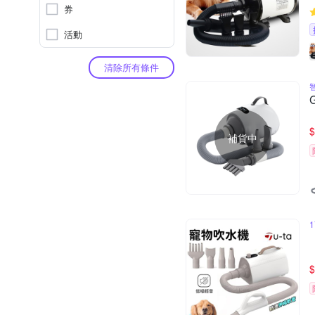
券
活動
清除所有條件
$
補貨中
$