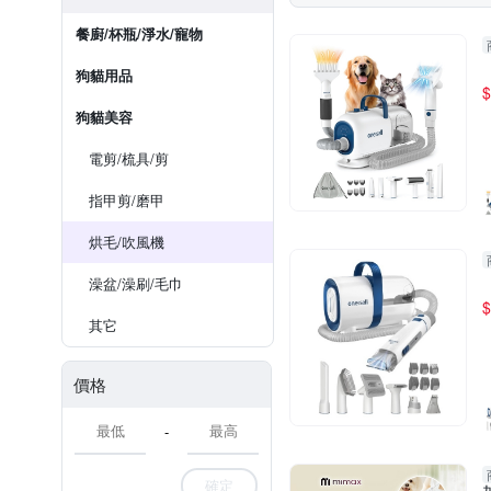
餐廚/杯瓶/淨水/寵物
狗貓用品
$
狗貓美容
電剪/梳具/剪
指甲剪/磨甲
烘毛/吹風機
澡盆/澡刷/毛巾
$
其它
價格
-
確定