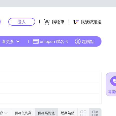
購物車
帳號綁定送
登入
看更多
uniopen 聯名卡
超贈點
序
價格低到高
價格高到低
近期熱銷