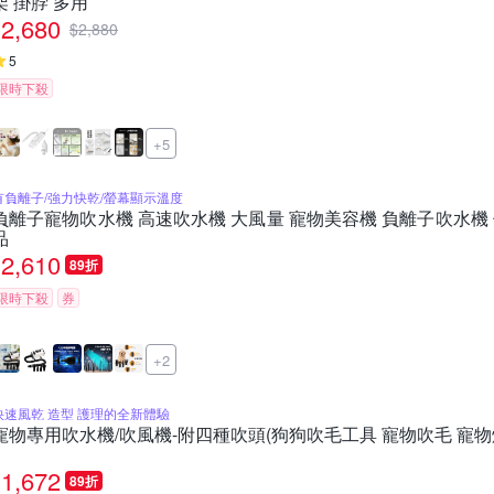
架 掛脖 多用
2,680
$
2,880
5
限時下殺
+5
有負離子/強力快乾/螢幕顯示溫度
負離子寵物吹水機 高速吹水機 大風量 寵物美容機 負離子吹水機 
品
2,610
89折
限時下殺
券
+2
快速風乾 造型 護理的全新體驗
寵物專用吹水機/吹風機-附四種吹頭(狗狗吹毛工具 寵物吹毛 寵物
1,672
89折