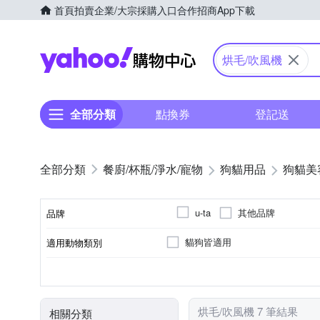
首頁
拍賣
企業/大宗採購入口
合作招商
App下載
Yahoo購物中心
烘毛/吹風機
全部分類
點換券
登記送
餐廚/杯瓶/淨水/寵物
狗貓用品
狗貓美
其他品牌
u-ta
品牌
貓狗皆適用
適用動物類別
品牌名稱
毛梳
其他類型
類型
烘毛/吹風機 7 筆結果
相關分類