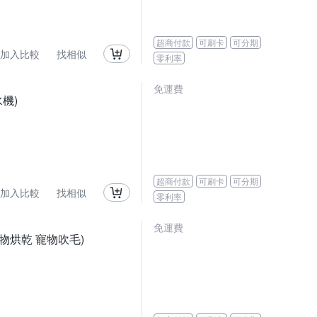
超商付款
可刷卡
可分期
加入比較
找相似
零利率
免運費
機)
超商付款
可刷卡
可分期
加入比較
找相似
零利率
免運費
物烘乾 寵物吹毛)