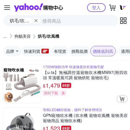
Yahoo購物中心
登入
烘毛/吹風
機
狗貓美容
烘毛/吹風機
品牌
快速到貨
有現貨
挑戰低價
價格低到高
適用
1700W強勁功率 快速徹底吹乾寵物毛髮
【u-ta】無極調控溫寵物吹水機MW97(附四吹
頭 常溫暖風可調 寵物烘乾 寵物吹毛)
1,479
$
89折
限時下殺
券
智能LED觸控面板，隨時了解使用情況
GPN寵物吹水機 (吹水機 寵物吹風機 寵物美容
寵物用品 寵物吹水機)
補貨中
1,523
$
89折