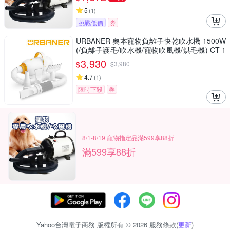
5
(
1
)
挑戰低價
券
URBANER 奧本寵物負離子快乾吹水機 1500W
(/負離子護毛/吹水機/寵物吹風機/烘毛機) CT-1
0
3,930
$
$
3,980
4.7
(
1
)
限時下殺
券
8/1-8/19 寵物指定品滿599享88折
滿599享88折
Yahoo台灣電子商務 版權所有 © 2026 服務條款(
更新
)