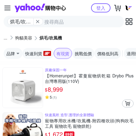
Yahoo購物中心
登入
烘毛/吹風
機
狗貓美容
烘毛/吹風機
品牌
快速到貨
有現貨
挑戰低價
價格低到高
適用
原廠保固一年
【Homerunpet】霍曼寵物烘乾箱 Drybo Plus
台灣專用版(110V)
8,999
$
5
(
1
)
快速風乾 造型 護理的全新體驗
寵物專用吹水機/吹風機-附四種吹頭(狗狗吹毛
工具 寵物吹毛 寵物烘乾)
1,672
$
89折