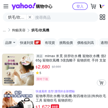
Yahoo購物中心
登入
烘毛/吹風
機
狗貓美容
烘毛/吹風機
品牌
快速到貨
有現貨
挑戰低價
價格低到高
適用
mimax 米覓 掛脖吹水機 寵物吹水機 僅2
商店
65g 寵物吹風機 3億負離子 寵物烘乾 手持 支架
掛脖 多用
2,680
$
$
2,880
5
限時下殺
快速風乾 造型 護理的全新體驗
寵物專用吹水機/吹風機-附四種吹頭(狗狗吹毛
工具 寵物吹毛 寵物烘乾)
1,672
$
89折