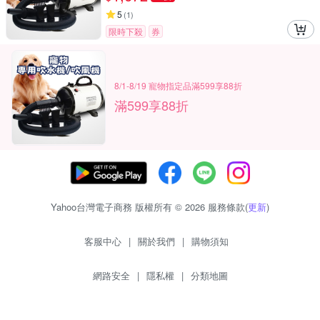
5
(
1
)
限時下殺
券
8/1-8/19 寵物指定品滿599享88折
滿599享88折
Yahoo台灣電子商務 版權所有 © 2026 服務條款(
更新
)
客服中心
|
關於我們
|
購物須知
網路安全
|
隱私權
|
分類地圖