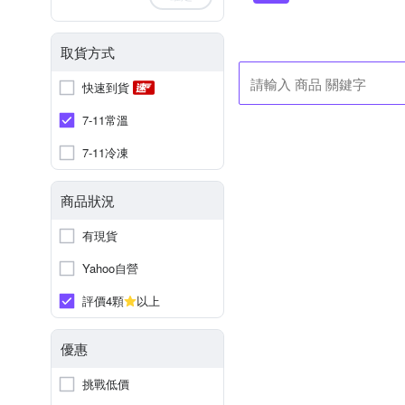
取貨方式
快速到貨
7-11常溫
7-11冷凍
商品狀況
有現貨
Yahoo自營
評價4顆
以上
優惠
挑戰低價