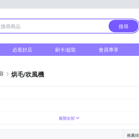
搜尋
必逛好店
刷卡/超取
會員專享
烘毛/吹風機
容
展開全部
推薦排