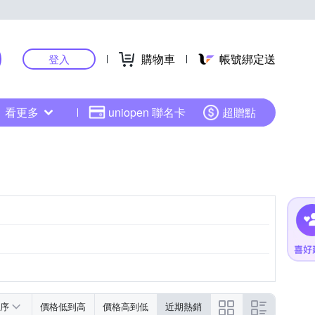
購物車
帳號綁定送
登入
看更多
uniopen 聯名卡
超贈點
序
價格低到高
價格高到低
近期熱銷