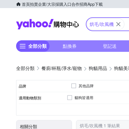
首頁
拍賣
企業/大宗採購入口
合作招商
App下載
Yahoo購物中心
烘毛/吹風機
全部分類
點換券
登記送
餐廚/杯瓶/淨水/寵物
狗貓用品
狗貓美
其他品牌
品牌
貓狗皆適用
適用動物類別
品牌名稱
其他類型
類型
烘毛/吹風機 1 筆結果
相關分類