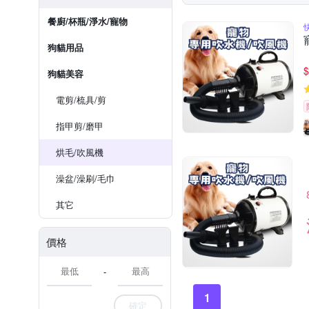
餐廚/杯瓶/淨水/寵物
狗貓用品
$
狗貓美容
電剪/梳具/剪
指甲剪/磨甲
烘毛/吹風機
澡盆/澡刷/毛巾
其它
價格
-
1
確定