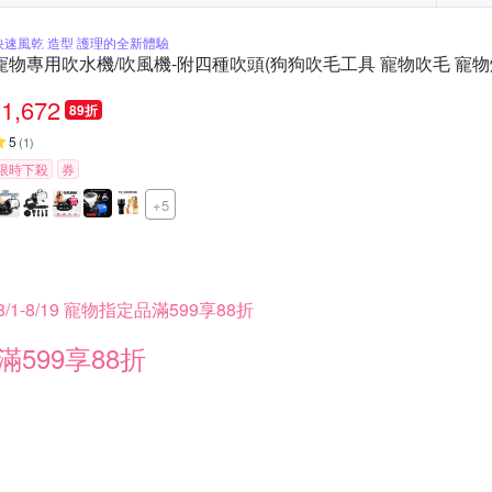
快速風乾 造型 護理的全新體驗
寵物專用吹水機/吹風機-附四種吹頭(狗狗吹毛工具 寵物吹毛 寵物
1,672
89折
5
(
1
)
限時下殺
券
+5
8/1-8/19 寵物指定品滿599享88折
滿599享88折