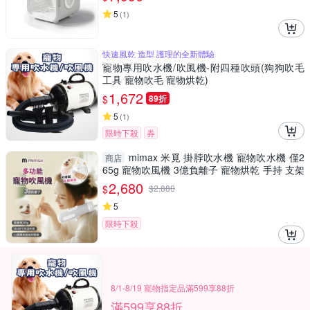
5
(
1
)
快速風乾 造型 護理的全新體驗
寵物專用吹水機/吹風機-附四種吹頭(狗狗吹毛
工具 寵物吹毛 寵物烘乾)
1,672
$
89折
5
(
1
)
限時下殺
券
mimax 米覓 掛脖吹水機 寵物吹水機 僅2
商店
65g 寵物吹風機 3億負離子 寵物烘乾 手持 支架
掛脖 多用
2,680
$
$
2,880
5
限時下殺
8/1-8/19 寵物指定品滿599享88折
滿599享88折