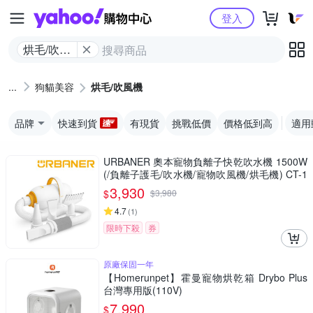
Yahoo購物中心
登入
烘毛/吹風
機
狗貓美容
烘毛/吹風機
品牌
快速到貨
有現貨
挑戰低價
價格低到高
適用
URBANER 奧本寵物負離子快乾吹水機 1500W
(/負離子護毛/吹水機/寵物吹風機/烘毛機) CT-1
0
3,930
$
$
3,980
4.7
(
1
)
限時下殺
券
原廠保固一年
【Homerunpet】霍曼寵物烘乾箱 Drybo Plus
台灣專用版(110V)
7,990
$