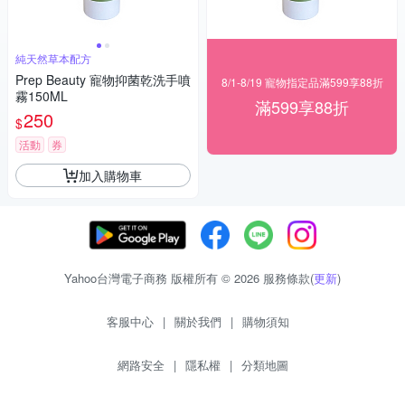
純天然草本配方
Prep Beauty 寵物抑菌乾洗手噴
8/1-8/19 寵物指定品滿599享88折
霧150ML
滿599享88折
250
$
活動
券
加入購物車
Yahoo台灣電子商務 版權所有 © 2026 服務條款(
更新
)
客服中心
|
關於我們
|
購物須知
網路安全
|
隱私權
|
分類地圖