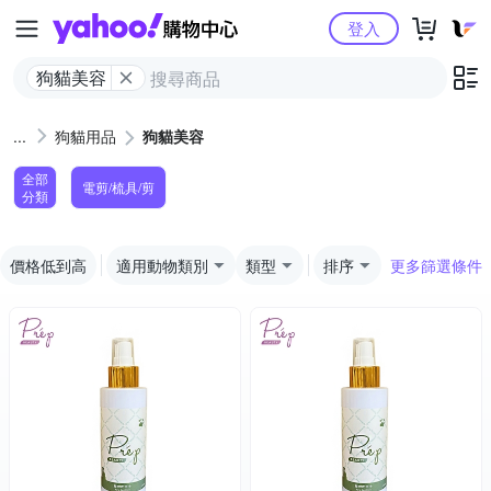
Yahoo購物中心
登入
狗貓美容
狗貓用品
狗貓美容
全部
電剪/梳具/剪
分類
價格低到高
適用動物類別
類型
排序
更多篩選條件