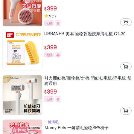
399
$
5
(
1
)
活動
券
URBANER 奧本 寵物乾溼按摩清毛梳 CT-30
399
$
活動
券
引力開結梳/寵物梳/針梳 開結祛毛梳/浮毛梳 貓
狗通用
399
$
活動
券
一鍵清毛
Ｍamy Pets 一鍵清毛寵物SPA梳子