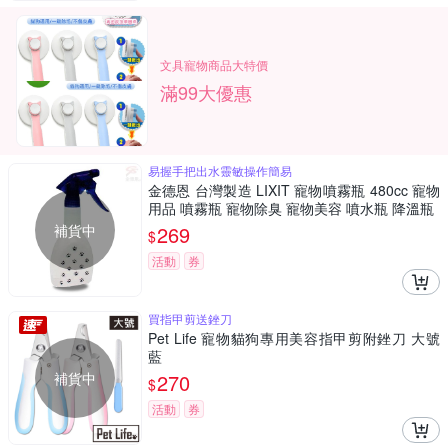
文具寵物商品大特價
滿99大優惠
易握手把出水靈敏操作簡易
金德恩 台灣製造 LIXIT 寵物噴霧瓶 480cc 寵物
用品 噴霧瓶 寵物除臭 寵物美容 噴水瓶 降溫瓶
補貨中
269
$
活動
券
買指甲剪送銼刀
Pet Life 寵物貓狗專用美容指甲剪附銼刀 大號
藍
補貨中
270
$
活動
券