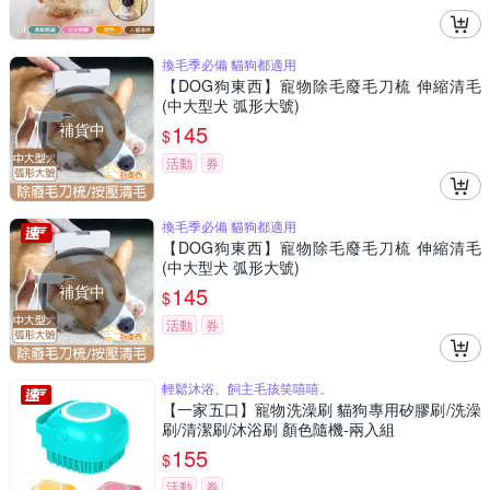
換毛季必備 貓狗都適用
【DOG狗東西】寵物除毛廢毛刀梳 伸縮清毛
(中大型犬 弧形大號)
補貨中
145
$
活動
券
換毛季必備 貓狗都適用
【DOG狗東西】寵物除毛廢毛刀梳 伸縮清毛
(中大型犬 弧形大號)
補貨中
145
$
活動
券
輕鬆沐浴、飼主毛孩笑嘻嘻。
【一家五口】寵物洗澡刷 貓狗專用矽膠刷/洗澡
刷/清潔刷/沐浴刷 顏色隨機-兩入組
155
$
活動
券