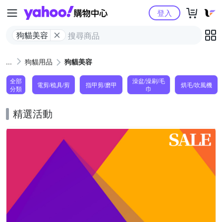
Yahoo購物中心
登入
狗貓美容
狗貓用品
狗貓美容
全部
澡盆/澡刷/毛
電剪/梳具/剪
指甲剪/磨甲
烘毛/吹風機
分類
巾
精選活動