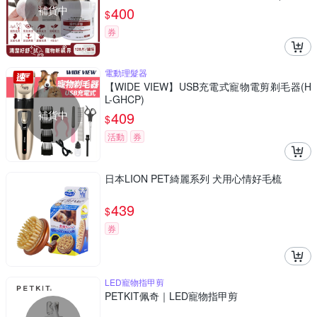
方貓狗適用)
補貨中
400
$
券
電動理髮器
【WIDE VIEW】USB充電式寵物電剪剃毛器(H
L-GHCP)
補貨中
409
$
活動
券
日本LION PET綺麗系列 犬用心情好毛梳
439
$
券
LED寵物指甲剪
PETKIT佩奇｜LED寵物指甲剪