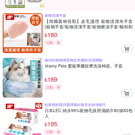
寵物清潔手套
【韓國叢林怪獸】皮毛護理 寵物清潔布手套
(寵物手套/寵物清潔手套/寵物擦澡手套/貓粉刺
清潔/寵物吸水毛巾)
180
$
活動
券
讓你的寵物感受無比舒適的洗澡體驗
Ｍamy Pets 愛寵專屬按摩洗澡神器。手套
189
$
活動
券
給家裡的寶貝選擇最好最安全的溼紙巾
日本LEC 純水99%寵物毛孩用濕紙巾80抽X3包
入
195
$
活動
券