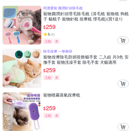
呵護愛寵 圓潤針頭除毛梳
寵物圓潤針頭理毛除毛梳 (清毛梳 寵物梳 狗梳
子 貓梳子 寵物針梳 按摩梳 理毛梳)(買1送1)
259
$
5
(
1
)
活動
券
除毛按摩 一舉兩得
寵物按摩除毛防抓咬擼貓手套 二入組 共3色 安
撫手套 寵物洗澡手套 除毛手套 犬貓適用
259
$
活動
券
寵物噴霧蒸氣按摩梳
259
$
活動
券