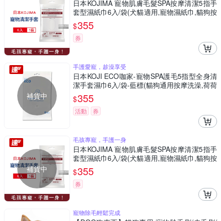
日本KOJIMA 寵物肌膚毛髮SPA按摩清潔5指手
套型濕紙巾6入/袋(犬貓適用,寵物濕紙巾,貓狗按
摩手套,毛髮清潔)
355
$
券
手護愛寵，趁澡享受
日本KOJI ECO咖家-寵物SPA護毛5指型全身清
潔手套濕巾6入/袋-藍標(貓狗通用按摩洗澡,荷荷
芭油滋潤毛孩擦澡巾,拭淨愛寵眼耳垢浮毛髒污)
補貨中
355
$
活動
券
毛孩專寵，手護一身
日本KOJIMA 寵物肌膚毛髮SPA按摩清潔5指手
套型濕紙巾6入/袋(犬貓適用,寵物濕紙巾,貓狗按
摩手套,毛髮清潔)
補貨中
355
$
券
寵物除毛輕鬆完成