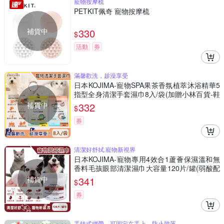
寵物按摩梳
PETKIT佩奇 寵物按摩梳
補貨中
330
$
活動
券
滿馨歡洗，趁澡享受
日本KOJIMA-寵物SPA果茶香氛植萃沐浴精華5
指型全身清潔手套濕巾8入/袋(加贈小林百貨-鞋
靴清潔濕紙巾12入/包)
補貨中
332
$
券
清潔好舒拭,寵物新視界
日本KOJIMA-寵物專用4效合1蘆薈保濕溫和無
香料毛孩眼部清潔濕巾大容量120片/罐(弱酸配
方貓狗適用)(促銷賣場)
補貨中
341
$
券
手錶式綁帶，可固定在手上，防止脫落