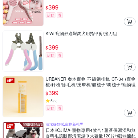
399
$
活動
券
KiWi 寵物舒適彎鉤犬用指甲剪/挫刀組
399
$
活動
券
URBANER 奧本寵物 不鏽鋼排梳 CT-34 (寵物
梳/針梳/除毛梳/按摩梳/貓梳子/狗梳子/寵物理
毛/美容梳)
399
$
5
(
2
)
活動
券
清潔好舒拭,寵物新視界
日本KOJIMA-寵物專用4效合1蘆薈保濕溫和無
香料毛孩眼部清潔濕巾大容量120片/罐(弱酸配