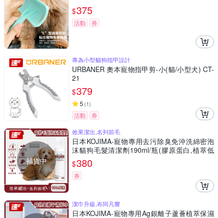
375
$
活動
券
專為小型貓狗指甲設計
URBANER 奧本寵物指甲剪-小(貓/小型犬) CT-
21
379
$
5
(
1
)
活動
券
效果潔出,名列前毛
日本KOJIMA-寵物專用去污除臭免沖洗綿密泡
沫貓狗毛髮清潔劑190ml/瓶(膠原蛋白,植萃低
敏,保濕護膚,弱酸配方)
補貨中
380
$
券
潔巾升級,布同凡響
日本KOJIMA-寵物專用Ag銀離子蘆薈植萃保濕