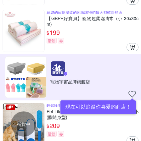
給您的寵物溫柔的呵護讓牠們每天都乾淨舒適
【GBPH好寶貝】寵物超柔潔膚巾 (小-30x30c
m)
199
$
活動
券
寵物宇宙品牌旗艦店
輕鬆除毛 省時不費力
現在可以追蹤你喜愛的商店！
Pet Life 神奇除毛刷/黏毛器/寵物黏毛-買大送小
(贈隨身型)
補貨中
209
$
活動
券