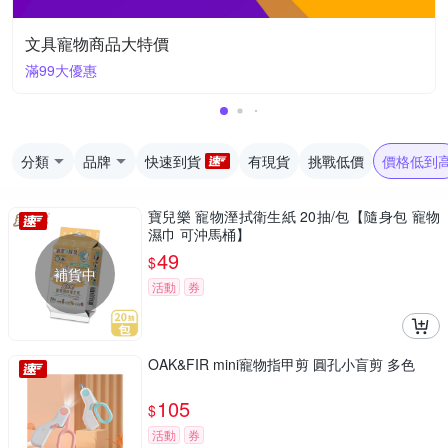
文具寵物商品大特價
滿99大優惠
分類
品牌
快速到貨
有現貨
挑戰低價
價格低到
寶兒樂 寵物溼拭衛生紙 20抽/包【隨身包 寵物
濕巾 可沖馬桶】
49
$
補貨中
活動
券
OAK&FIR mini寵物指甲剪 圓孔小盲剪 多色
105
$
活動
券