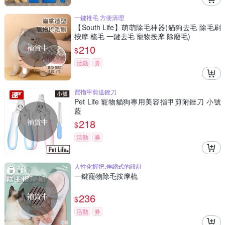
一鍵推毛 方便清理
【South Life】萌萌除毛神器(貓狗去毛 除毛刷
按摩 梳毛 一鍵去毛 寵物按摩 除廢毛)
補貨中
210
$
活動
券
買指甲剪送銼刀
Pet Life 寵物貓狗專用美容指甲剪附銼刀 小號
藍
補貨中
218
$
活動
券
人性化握把,伸縮式的設計
一鍵寵物除毛按摩梳
補貨中
236
$
活動
券