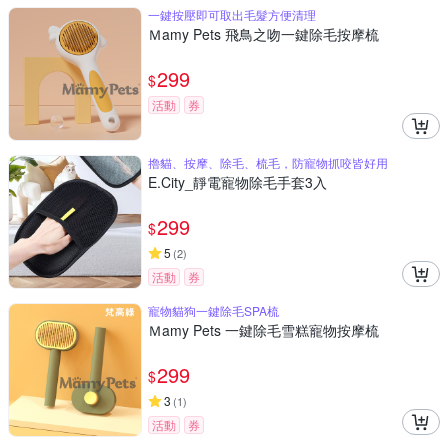
一鍵按壓即可取出毛髮方便清理
Ｍamy Pets 飛鳥之吻一鍵除毛按摩梳
299
$
活動
券
擼貓、按摩、除毛、梳毛，防寵物抓咬皆好用
E.City_靜電寵物除毛手套3入
299
$
5
(
2
)
活動
券
寵物貓狗一鍵除毛SPA梳
Ｍamy Pets 一鍵除毛雪糕寵物按摩梳
299
$
3
(
1
)
活動
券