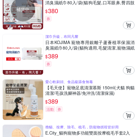
消臭濕紙巾80入/袋(貓狗毛髮,口耳眼鼻,臀四肢
皮膚,全身清潔)
補貨中
380
$
券
潔巾升級，布同凡響
日本KOJIMA 寵物專用銀離子蘆薈植萃保濕消
臭濕紙巾80入/袋(貓狗適用,毛髮清潔,寵物濕紙
巾,寵物清潔)
389
$
券
愛心軟刷頭、食品級舔食無毒
【毛天使】寵物足底清潔慕斯 150ml(犬貓 狗貓
清潔/毛孩洗腳神器/免沖洗/清潔保濕)
389
$
活動
券
擼貓、按摩、除毛、梳毛，防寵物抓咬皆好用
E.City_貓狗寵物多功能雙面按摩梳毛手套2入