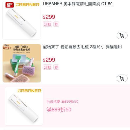
URBANER 奧本靜電清毛圓筒刷 CT-50
299
$
活動
券
寵物來了 粉彩自動去毛梳 2種尺寸 狗貓適用
299
$
活動
券
毛孩抗夏 滿899折50
滿899折50