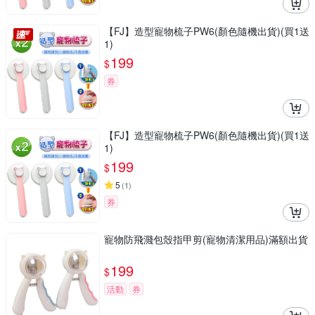
【FJ】造型寵物梳子PW6(顏色隨機出貨)(買1送
1)
199
$
券
【FJ】造型寵物梳子PW6(顏色隨機出貨)(買1送
1)
199
$
5
(
1
)
券
寵物防飛濺包殼指甲剪(寵物清潔用品)滿額出貨
199
$
活動
券