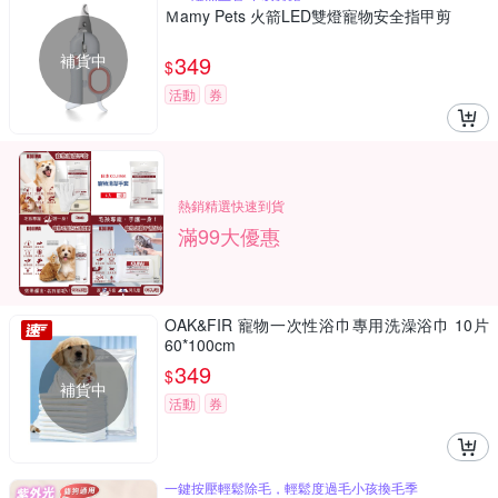
Ｍamy Pets 火箭LED雙燈寵物安全指甲剪
補貨中
349
$
活動
券
熱銷精選快速到貨
滿99大優惠
OAK&FIR 寵物一次性浴巾專用洗澡浴巾 10片
60*100cm
349
$
補貨中
活動
券
一鍵按壓輕鬆除毛，輕鬆度過毛小孩換毛季