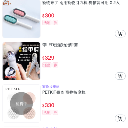
寵物來了 兩用寵物引力梳 狗貓皆可用 X 2入
300
$
活動
券
帶LED燈寵物指甲剪
329
$
活動
券
寵物按摩梳
PETKIT佩奇 寵物按摩梳
補貨中
330
$
活動
券