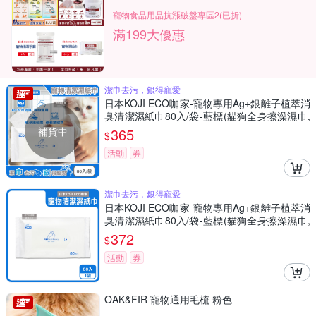
寵物食品用品抗漲破盤專區2(已折)
滿199大優惠
潔巾去污，銀得寵愛
日本KOJI ECO咖家-寵物專用Ag+銀離子植萃消
臭清潔濕紙巾80入/袋-藍標(貓狗全身擦澡濕巾,
拭淨眼耳口鼻四肢臀部,毛孩出遊必備,潤澤順毛
補貨中
365
$
免水洗)
活動
券
潔巾去污，銀得寵愛
日本KOJI ECO咖家-寵物專用Ag+銀離子植萃消
臭清潔濕紙巾80入/袋-藍標(貓狗全身擦澡濕巾,
拭淨眼耳口鼻四肢臀部,毛孩出遊必備,潤澤順毛
372
$
免水洗)
活動
券
OAK&FIR 寵物通用毛梳 粉色