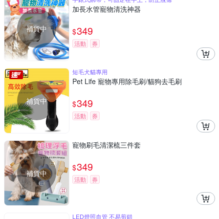
加長水管寵物清洗神器
補貨中
349
$
活動
券
短毛犬貓專用
Pet Life 寵物專用除毛刷/貓狗去毛刷
補貨中
349
$
活動
券
寵物刷毛清潔梳三件套
349
$
補貨中
活動
券
LED燈照血管 不易剪錯