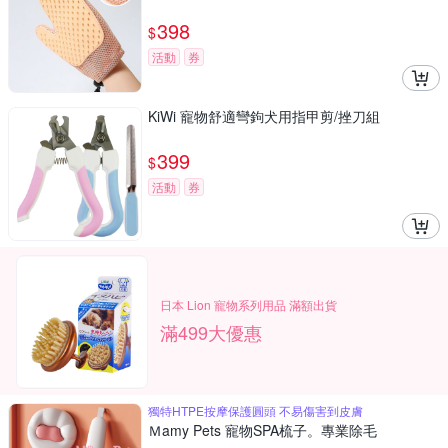
398
$
活動
券
KiWi 寵物舒適彎鉤犬用指甲剪/挫刀組
399
$
活動
券
日本 Lion 寵物系列用品 滿額出貨
滿499大優惠
獨特HTPE按摩保護圓頭 不易傷害到皮膚
Ｍamy Pets 寵物SPA梳子。專業除毛