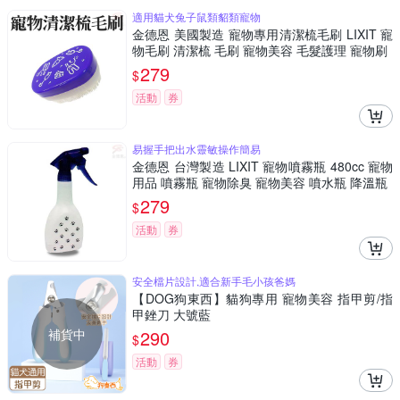
適用貓犬兔子鼠類貂類寵物
金德恩 美國製造 寵物專用清潔梳毛刷 LIXIT 寵
物毛刷 清潔梳 毛刷 寵物美容 毛髮護理 寵物刷
279
$
活動
券
易握手把出水靈敏操作簡易
金德恩 台灣製造 LIXIT 寵物噴霧瓶 480cc 寵物
用品 噴霧瓶 寵物除臭 寵物美容 噴水瓶 降溫瓶
279
$
活動
券
安全檔片設計,適合新手毛小孩爸媽
【DOG狗東西】貓狗專用 寵物美容 指甲剪/指
甲銼刀 大號藍
補貨中
290
$
活動
券