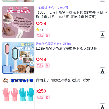
一鍵快速清毛，按摩舒通
【South Life】寵物一鍵除毛梳 (貓狗去毛 除毛
刷 按摩 梳毛 一鍵去毛 寵物按摩 除廢毛)
239
$
4
(
1
)
活動
券
愛寵脫毛問題從此迎刃而解
EZlife 寵物SPA清潔濕巾去毛梳 犬貓通用
249
$
活動
券
寵物來了 寵物搓澡手套 (洗澡、按摩)
250
$
活動
券