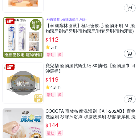
犬貓適用,極細密軟毛設計
【韓國叢林怪獸】極細密軟毛 寵物牙刷 M (寵
物潔牙刷/貓牙刷/寵物潔牙/指套牙刷/寵物牙膏)
112
$
5
(
1
)
活動
券
寶兒樂 寵物溼拭衛生紙 80抽/包【寵物濕巾 可
沖馬桶】
119
$
補貨中
4.3
(
1
)
活動
券
COCOPA 寵物按摩洗澡刷【AH-202AB】寵物
洗澡刷 矽膠沐浴刷 橡膠洗澡刷 矽膠按摩梳 洗
澡神器
144
$
活動
券