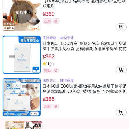
【DOG狗東西】貓狗專用 寵物除毛刷/去毛刷/
順毛刷
補貨中
360
$
活動
券
手護愛寵，趁澡享受
日本KOJI ECO咖家-寵物SPA護毛5指型全身清
潔手套濕巾6入/袋-藍標(貓狗通用按摩洗澡,荷荷
芭油滋潤毛孩擦澡巾,拭淨愛寵眼耳垢浮毛髒污)
362
$
4
(
1
)
活動
券
潔巾去污，銀得寵愛
日本KOJI ECO咖家-寵物專用Ag+銀離子植萃消
臭清潔濕紙巾80入/袋-藍標(貓狗全身擦澡濕巾,
拭淨眼耳口鼻四肢臀部,毛孩出遊必備,潤澤順毛
365
$
免水洗)
活動
券