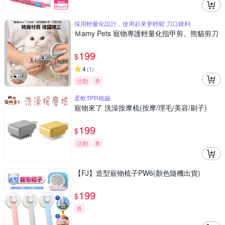
採用輕量化設計，使用起來更輕鬆 刀口鋒利
Ｍamy Pets 寵物專護輕量化指甲剪。熊貓剪刀
199
$
4
(
1
)
活動
券
柔軟TPR梳齒
寵物來了 洗澡按摩梳(按摩/理毛/美容/刷子)
199
$
活動
券
【FJ】造型寵物梳子PW6(顏色隨機出貨)
199
$
券