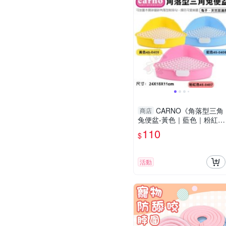
CARNO《角落型三角
商店
兔便盆-黃色｜藍色｜粉紅
色》兔子/天竺鼠適用『寵喵
110
$
樂旗艦店』
活動