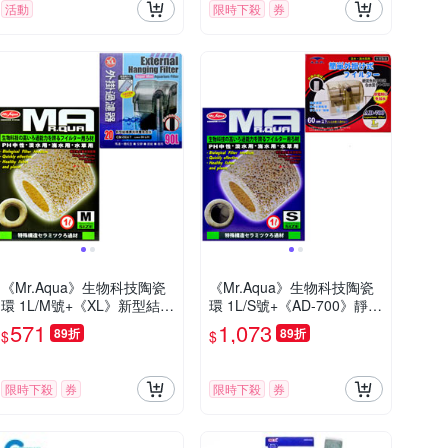
活動
限時下殺
券
《Mr.Aqua》生物科技陶瓷
《Mr.Aqua》生物科技陶瓷
環 1L/M號+《XL》新型結構
環 1L/S號+《AD-700》靜音
外掛過濾器 (適用20cm以
外掛過濾器
571
1,073
89折
89折
$
$
限時下殺
券
限時下殺
券