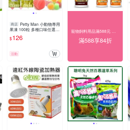
Petty Man 小動物專用
商店
果凍 100粒 多種口味任選
寵物飼料用品滿588元 享84折
『寵喵樂旗艦店』
126
$
滿588享84折
活動