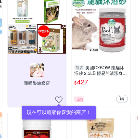
美國OXBOW 龍貓沐
商店
浴砂 2.5LB 輕易的清潔身上
髒污 沐浴沙『寵喵樂旗艦
427
$
寵喵樂旗艦店
店』
活動
現在可以追蹤你喜愛的商店！