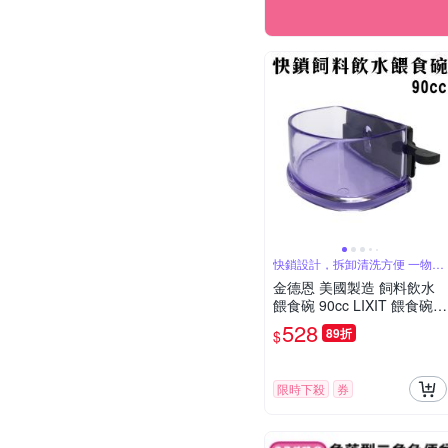
快鎖設計，拆卸清洗方便 一物多
用
金德恩 美國製造 飼料飲水
餵食碗 90cc LIXIT 餵食碗
飼料碗 餵食器具 飲水碗 飼
528
89折
$
料餵食 寵物碗
限時下殺
券