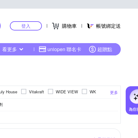
購物車
帳號綁定送
登入
看更多
uniopen 聯名卡
超贈點
uly House
Vitakraft
WIDE VIEW
WK
更多
劑
介護品
貓便盆
餐碗
乾洗香水粉
更多