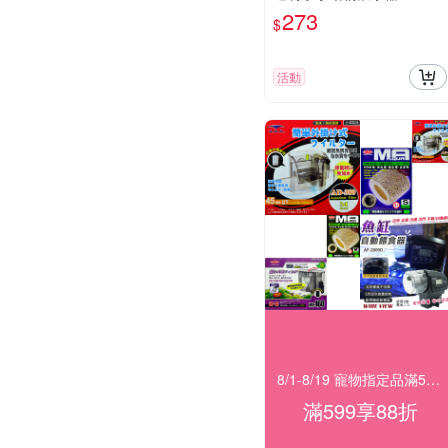
『寵喵樂旗艦店』
273
$
活動
8/1-8/19 寵物指定品滿599享88折
滿599享88折