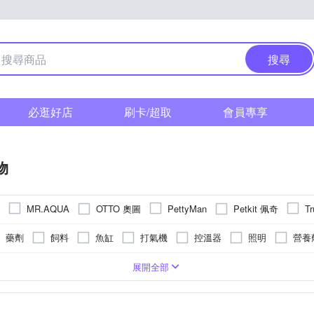
搜尋
必逛好店
刷卡/超取
會員專享
物
OTTO 奧圖
Petkit 佩奇
MR.AQUA
PettyMan
Tr
金德恩
藥劑
飼料
魚缸
打氣機
控溫器
照明
營養
蟲類
飲水器
爬蟲類
鳥類
粉狀
其他動物
牧草
防抓頭套
餵食器
硬條狀
展開全部
居家環境清潔
果凍
磚型
行為訓練用品
驅蚤防蟲抗敏