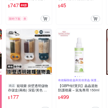
L/M號
號
747
45
89折
$
$
限時下殺
券
有效驅除蚊蟲和其他害蟲 保護您
的小寵物
寵喵樂 掛壁透明儲物
【GBPH好寶貝】蟲蟲退散
商店
存儲盒(兩格) 深藍/黃色 透
防護噴霧 – 鼠兔專用 150ml
明壓式糧食儲物盒 寵物儲糧
177
499
$
$
盒