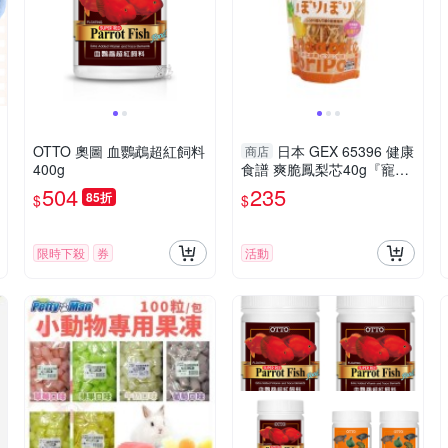
OTTO 奧圖 血鸚鵡超紅飼料
日本 GEX 65396 健康
商店
400g
食譜 爽脆鳳梨芯40g『寵喵
樂旗艦店』
504
235
85折
$
$
限時下殺
券
活動