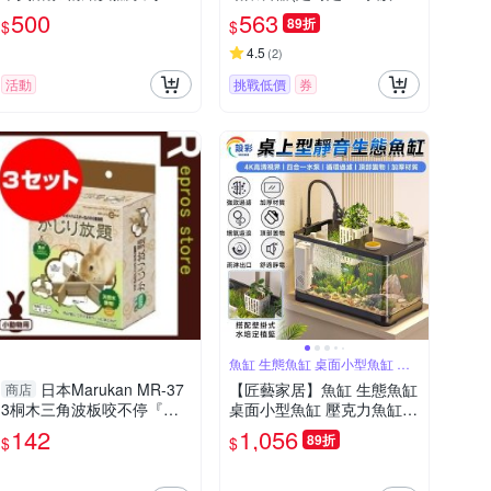
圈 60cm/條 狗適用『寵喵樂
食 遠端餵食 魚缸餵食 魚缸
500
563
89折
$
$
旗艦店』
餵食器/AF-2009D)
4.5
(
2
)
活動
挑戰低價
券
魚缸 生態魚缸 桌面小型魚缸 壓
克力魚缸
日本Marukan MR-37
【匠藝家居】魚缸 生態魚缸
商店
3桐木三角波板咬不停『寵
桌面小型魚缸 壓克力魚缸
喵樂旗艦店』
生態水族箱 家用-黑色30款
142
1,056
89折
$
$
升級套餐【30.6*19.6*18.
4】