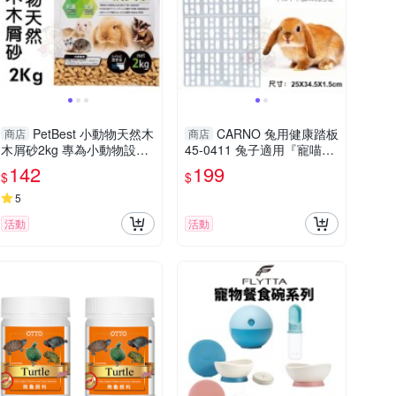
PetBest 小動物天然木
CARNO 兔用健康踏板
商店
商店
木屑砂2kg 專為小動物設計
45-0411 兔子適用『寵喵樂
的天然白楊木木屑砂 兔砂
旗艦店』
142
199
$
$
『寵喵樂旗艦店』
5
活動
活動