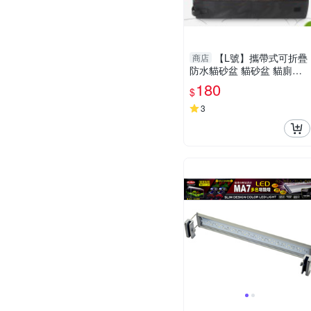
【L號】攜帶式可折疊
商店
防水貓砂盆 貓砂盆 貓廁所
摺疊防水 外出貓砂盆 簡易
180
$
貓砂盆 旅行用貓砂盆
3