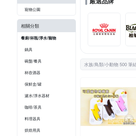
嚴選品牌
寵物公園
相關分類
餐廚/杯瓶/淨水/寵物
鍋具
碗盤/餐具
水族/鳥類/小動物 500 筆
杯壺酒器
保鮮盒/罐
濾水/淨水器材
咖啡/茶具
料理器具
烘焙用具