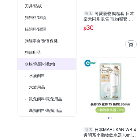
刀具/砧板
可愛寵物鴨嘴套 日本
商店
狗飼料/罐頭
樂天同步販售 寵物嘴套 寵
物防舔 防咬 防亂吃 嘴套 狗
30
$
貓飼料/罐頭
口罩
狗貓零食/營養保健
狗貓用品
水族/鳥類/小動物
水族飼料
水族用品
鼠兔飼料/鼠兔用品
鳥類飼料/鳥類用品
日本MARUKAN WB-4
商店
透明系小動物飲水器70ml