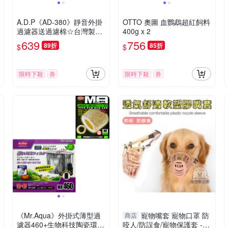
A.D.P《AD-380》靜音外掛
OTTO 奧圖 血鸚鵡超紅飼料
過濾器送過濾棉☆台灣製造
400g x 2
42cm以下缸適用
639
756
89折
85折
$
$
限時下殺
券
限時下殺
券
《Mr.Aqua》外掛式薄型過
寵物嘴套 寵物口罩 防
商店
濾器460+生物科技陶瓷環 1
咬人/防誤食/寵物保護套 - 2