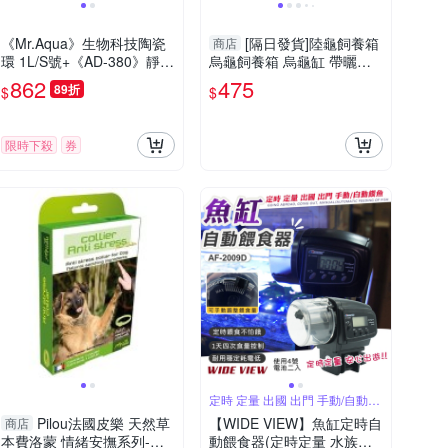
《Mr.Aqua》生物科技陶瓷
[隔日發貨]陸龜飼養箱
商店
環 1L/S號+《AD-380》靜音
烏龜飼養箱 烏龜缸 帶曬台
外掛過濾器
底部漏水方便換水 龜缸 烏
862
475
89折
$
$
龜箱 養龜箱 烏龜飼養
限時下殺
券
定時 定量 出國 出門 手動/自動餵
魚
Pilou法國皮樂 天然草
【WIDE VIEW】魚缸定時自
商店
本費洛蒙 情緒安撫系列-項
動餵食器(定時定量 水族餵