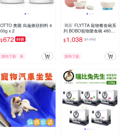
OTTO 奧圖 烏龜條狀飼料 4
FLYTTA 寵物餐食碗系
商店
00g x 2
列 BOBO寵物樂食碗 480ml
犬用『寵喵樂旗艦店』
672
1,038
85折
$1,092
$
$
限時下殺
券
限時下殺