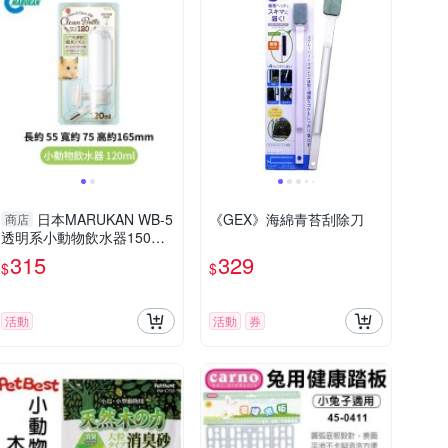
日本MARUKAN WB-5
《GEX》海綿青苔刮除刀
商店
透明系小動物飲水器150ml
『寵喵樂旗艦店』
315
329
$
$
活動
活動
券