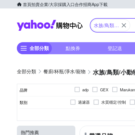
首頁
拍賣
企業/大宗採購入口
合作招商
App下載
Yahoo購物中心
水族/鳥類/
小動物
全部分類
點換券
登記送
水族/鳥類/小動
餐廚/杯瓶/淨水/寵物
adp
GEX
Marukan
品牌
其他品牌
匠藝家居
過濾器
水質穩定/控制
類別
品牌名稱
顆粒
鼠/兔
鼠
兔
寵物用品耗材
狗
昆蟲
貓
鳥
爬
類型
適用對象
適用動物類別
保暖毯
小動物便盆
熱門推薦