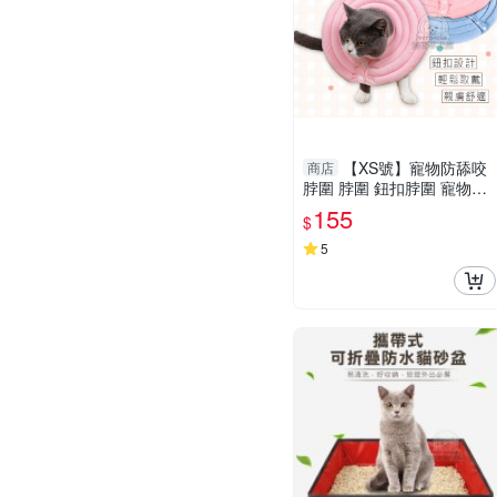
【XS號】寵物防舔咬
商店
脖圍 脖圍 鈕扣脖圍 寵物脖
圍 寵物軟圈 寵物頭套 羞恥
155
$
圈 防舔防咬
5