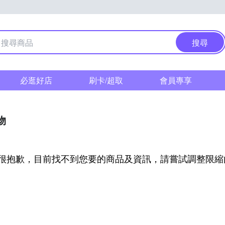
搜尋
必逛好店
刷卡/超取
會員專享
物
很抱歉，目前找不到您要的商品及資訊，請嘗試調整限縮