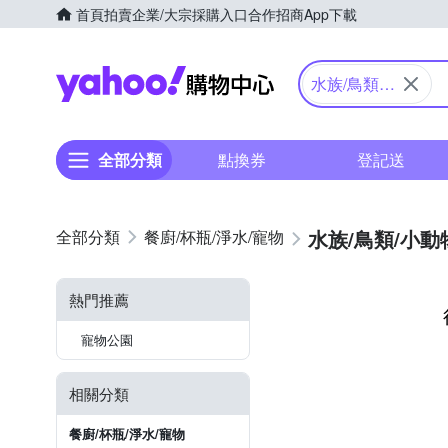
首頁
拍賣
企業/大宗採購入口
合作招商
App下載
Yahoo購物中心
水族/鳥類/
小動物
全部分類
點換券
登記送
水族/鳥類/小動
餐廚/杯瓶/淨水/寵物
熱門推薦
寵物公園
相關分類
餐廚/杯瓶/淨水/寵物