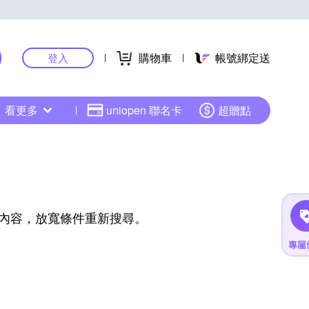
購物車
帳號綁定送
登入
看更多
uniopen 聯名卡
超贈點
內容，放寬條件重新搜尋。