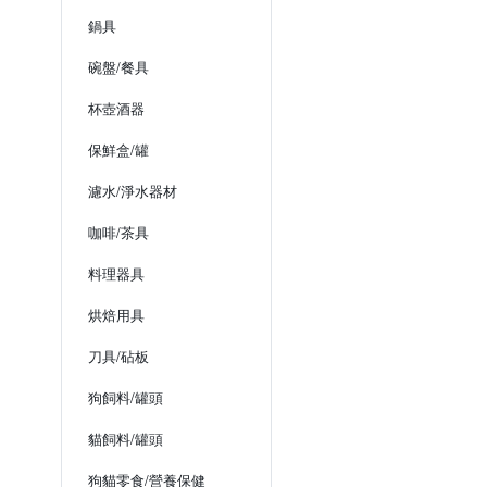
鍋具
碗盤/餐具
杯壺酒器
保鮮盒/罐
濾水/淨水器材
咖啡/茶具
料理器具
烘焙用具
刀具/砧板
狗飼料/罐頭
貓飼料/罐頭
狗貓零食/營養保健