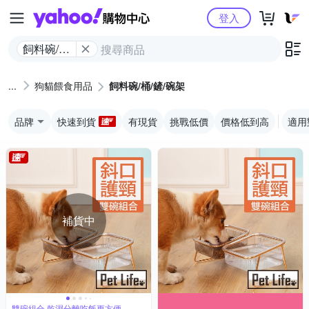
Yahoo購物中心
登入
飼料碗/桶/
鏟/碗架
狗貓餵食用品
飼料碗/桶/鏟/碗架
品牌
快速到貨
有現貨
挑戰低價
價格低到高
適用
補貨中
雙碗組合 乾濕分離吃飯更方便