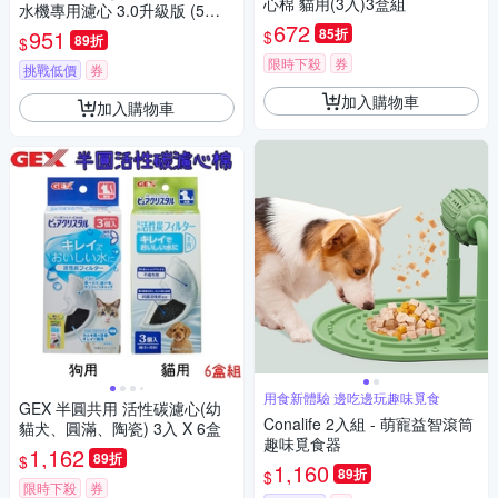
心棉 貓用(3入)3盒組
水機專用濾心 3.0升級版 (5入/
672
盒)
951
85折
$
89折
$
限時下殺
券
挑戰低價
券
加入購物車
加入購物車
用食新體驗 邊吃邊玩趣味覓食
GEX 半圓共用 活性碳濾心(幼
Conalife 2入組 - 萌寵益智滾筒
貓犬、圓滿、陶瓷) 3入 X 6盒
趣味覓食器
1,162
89折
$
1,160
89折
$
限時下殺
券