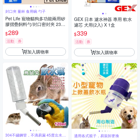
封口夾 量杯 食用碗 勺子
Pet Life 寵物貓狗多功能兩用矽
GEX 日本 濾水神器 專用 軟水
膠摺疊飼料勺/封口密封夾 237
濾芯 犬用(2入) X 1盒
ml
289
339
$
$
活動
券
活動
券
加入購物車
加入購物車
304不鏽鋼管，不滴易漏 45度出水設
適用各式籠子，易裝卸更換
計