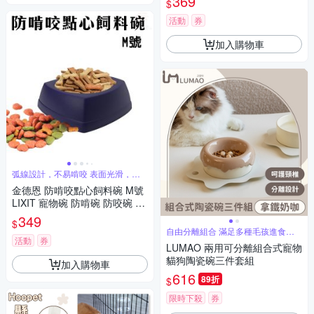
369
$
品 LIXIT
活動
券
加入購物車
弧線設計，不易啃咬 表面光滑，容
易清潔
金德恩 防啃咬點心飼料碗 M號
LIXIT 寵物碗 防啃碗 防咬碗 點
心碗 飼料碗 小型寵物碗
349
$
自由分離組合 滿足多種毛孩進食需
求
活動
券
LUMAO 兩用可分離組合式寵物
貓狗陶瓷碗三件套組
加入購物車
616
89折
$
限時下殺
券