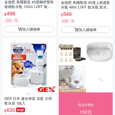
金德恩 美國製造 45度鋼管雙珠
金德恩 美國製造 45度上掀蓋飲
寵物飲水瓶 120cc LIXIT 寵物
水瓶 480c LIXIT 飲水瓶 飲水器
飲水瓶 寵物飲水器 寵物餵食器
寵物飲水器 掀蓋飲水瓶 45度
499
549
$
$
飲水瓶
活動
券
活動
券
加入購物車
加入購物車
GEX 日本 濾水神器 深皿 犬用
飲水器 1組入
商品折價券
630
84折
$
150元