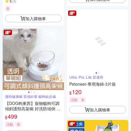
5
(
1
)
券
加入購物車
Ultra, Pro, Lite 皆適用
Petoneer-專用海綿-3片裝
120
$
護頸健康碗 質感好看 貓狗奴必備
活動
券
【DOG狗東西】寵物貓狗可調
傾斜護頸高架碗 好洗防傾倒 透
加入購物車
明單碗組
499
$
活動
券