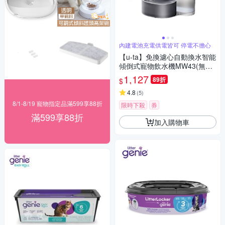
內建電池充電供電皆可 停電不擔心
【u-ta】免換濾心自動換水智能
傾倒式寵物飲水機MW43(無線
版 專利設計 傾倒式換水 無濾芯
1,127
89折
$
0耗材 貓 狗 寵物飲水機)
4.8
(
5
)
8/1-8/19 寵物指定品滿599享88折
限時下殺
券
滿599享88折
加入購物車