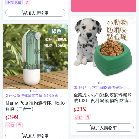
挑戰低價
券
加入購物車
弧線設計，不易啃咬 表面光滑，容
易清潔
金德恩 小型寵物防咬飼料碗 S
外出或旅行都是完美選擇 喝水食物
合而為一
號 LIXIT 飼料碗 寵物碗 防啃碗
Ｍamy Pets 寵物隨行杯。喝水/
防咬碗 點心碗 點心碗 飼料碗
319
食物（二合一）
$
餵食碗
399
活動
券
$
活動
券
加入購物車
加入購物車