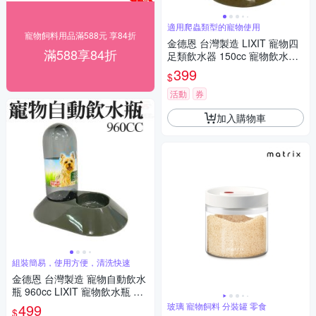
適用爬蟲類型的寵物使用
寵物飼料用品滿588元 享84折
金德恩 台灣製造 LIXIT 寵物四
滿588享84折
足類飲水器 150cc 寵物飲水器
四足類飲水器 給水器 飲水器
399
$
活動
券
加入購物車
組裝簡易，使用方便，清洗快速
金德恩 台灣製造 寵物自動飲水
瓶 960cc LIXIT 寵物飲水瓶 餵
食器 飲水器 寵物用品 鋼管飲水
499
玻璃 寵物飼料 分裝罐 零食
$