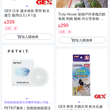
GEX 日本 濾水神器 專用 軟水
Truly House 寵物戶外便攜式餵
濾芯 貓用(2入) X 1盒
食碗 狗碗 貓碗 外出零食碗 露
339
$
營寵物碗 飼料碗 飲水碗(兩色
290
$
任選)
活動
券
活動
券
加入購物車
加入購物車
智能寵物循環活水機專用濾心升級
版-5入盒
GEX 專用 半圓共用 軟水化濾
PETKIT佩奇｜智能寵物循環活