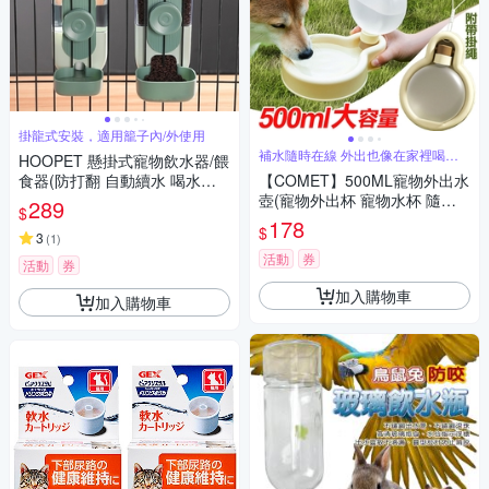
掛龍式安裝，適用籠子內/外使用
補水隨時在線 外出也像在家裡喝水
HOOPET 懸掛式寵物飲水器/餵
一樣
食器(防打翻 自動續水 喝水器
【COMET】500ML寵物外出水
掛籠碗 水壺 餵水器 飲水機 貓
壺(寵物外出杯 寵物水杯 隨行
289
$
咪狗狗 寵物用品)
杯 飲水杯/DG-CUP02)
178
$
3
(
1
)
活動
券
活動
券
加入購物車
加入購物車