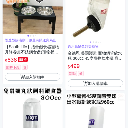
贈造型除毛刷，數量有限送完為止
【South Life】摺疊餵食器寵物
適用鳥鼠兔類等寵物
升降餐桌不銹鋼食盆(寵物餐桌
金德恩 美國製造 寵物鋼管飲水
餵食碗 寵物碗 摺疊桌 貓狗 水
638
瓶 300cc 45度寵物飲水瓶 寵物
88折
$
盆 飼料盆)
餵水器 LIXIT 餵食器 飲水 飲水
499
$
限時下殺
券
瓶
活動
券
加入購物車
加入購物車