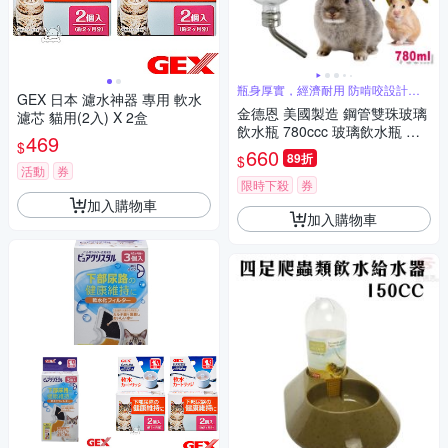
瓶身厚實，經濟耐用 防啃咬設計，
GEX 日本 濾水神器 專用 軟水
CP值高
金德恩 美國製造 鋼管雙珠玻璃
濾芯 貓用(2入) X 2盒
飲水瓶 780ccc 玻璃飲水瓶 鋼
469
$
管雙珠瓶 飲水瓶 寵物飲水瓶 LI
660
89折
$
XIT
活動
券
限時下殺
券
加入購物車
加入購物車