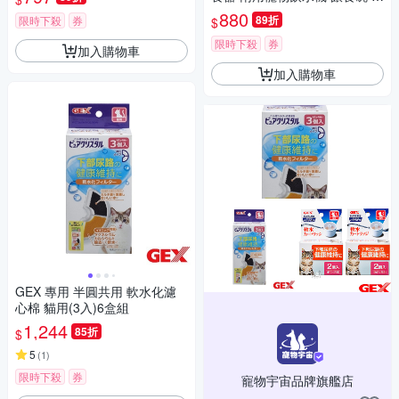
心)
式水壺 可拆分狗狗喝水器 貓咪
880
89折
限時下殺
券
$
飲水器
限時下殺
券
加入購物車
加入購物車
GEX 專用 半圓共用 軟水化濾
心棉 貓用(3入)6盒組
1,244
85折
$
5
(
1
)
限時下殺
券
寵物宇宙品牌旗艦店