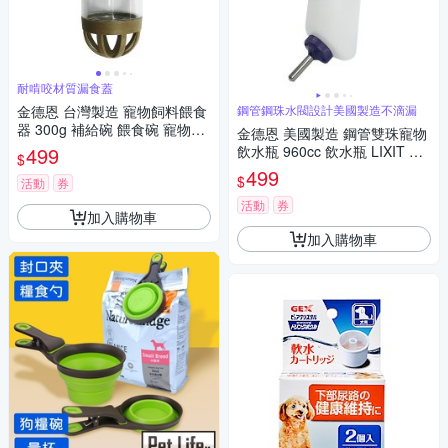
耐啃咬材質漏食蓋
金德恩 台灣製造 寵物飼料餵食
鋼管鋼珠水閥設計美國製造不滴漏
器 300g 補給碗 餵食碗 寵物碗
金德恩 美國製造 鋼管雙珠寵物
飼料碗 餵食器 LIXIT 寵物用品
499
飲水瓶 960cc 飲水瓶 LIXIT 寵
$
物飲水器 寵物餵食器 寵物用品
499
$
活動
券
活動
券
加入購物車
加入購物車