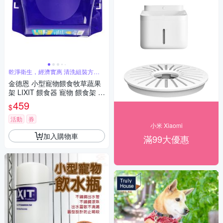
乾淨衛生，經濟實惠 清洗組裝方便
快速
金德恩 小型寵物餵食牧草蔬果
架 LIXIT 餵食器 寵物 餵食架 牧
草架 蔬果架 餵食 器具 餵食碗
459
$
活動
券
小米 Xiaomi
加入購物車
滿99大優惠