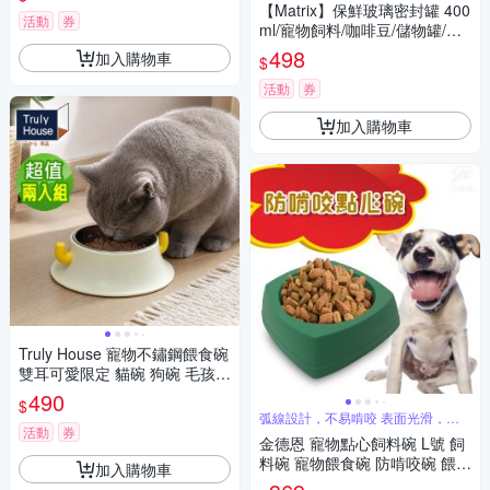
瓶
【Matrix】保鮮玻璃密封罐 400
活動
券
ml/寵物飼料/咖啡豆/儲物罐/分
裝/收納/防潮/防霉/乾燥/耐高溫/
498
加入購物車
$
簡約
活動
券
加入購物車
Truly House 寵物不鏽鋼餵食碗
雙耳可愛限定 貓碗 狗碗 毛孩
寵物碗(超值兩入組)
490
$
弧線設計，不易啃咬 表面光滑，容
易清潔
活動
券
金德恩 寵物點心飼料碗 L號 飼
料碗 寵物餵食碗 防啃咬碗 餵食
加入購物車
碗 點心碗 碗 餵食器具 寵物用