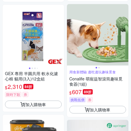
用食新體驗 邊吃邊玩趣味覓食
GEX 專用 半圓共用 軟水化濾
心棉 貓用(3入)12盒組
Conalife 萌寵益智滾筒趣味覓
食器(1組)
2,310
84折
$
607
89折
$
限時下殺
券
挑戰低價
券
加入購物車
加入購物車