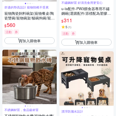
不鏽鋼材質 好清洗食用更安心
舒適的墊高設計 寵物頸椎不受累
u-ta配件-PW3餵食器專用不鏽
寵物陶瓷飼料碗架(寵物餐桌/陶
鋼碗(選購配件/原標配為塑膠
瓷雙碗/寵物碗架/貓碗狗碗/寵物
款/此選配為不鏽鋼材質)
311
$
碗)
560
$
5
(
1
)
活動
券
活動
券
加入購物車
加入購物車
不銹鋼材質，食品級材質
漂浮防濺水設計
不銹鋼寵物飲水機(寵物飲水機/