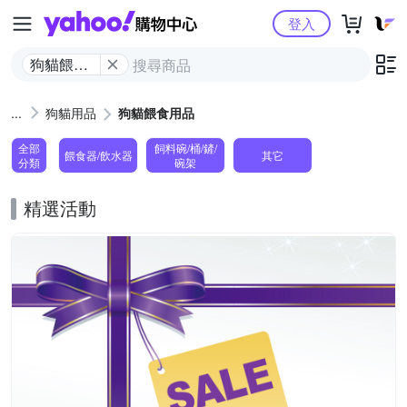
Yahoo購物中心
登入
狗貓餵食
用品
狗貓用品
狗貓餵食用品
全部
飼料碗/桶/鏟/
餵食器/飲水器
其它
分類
碗架
精選活動