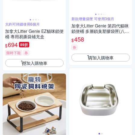
新款增量袋匣 可使用3個月
大約可持續使用6個月
加拿大Litter Genie 第四代貓咪
加拿大Litter Genie EZ貓咪鎖便
鎖便桶 多層鎖臭塑膠袋匣(八角
桶 專用易撕袋補充盒
形)▲有專利正品，才能鎖住異
458
$
味▲
694
89折
$
券
限時下殺
券
加入購物車
加入購物車