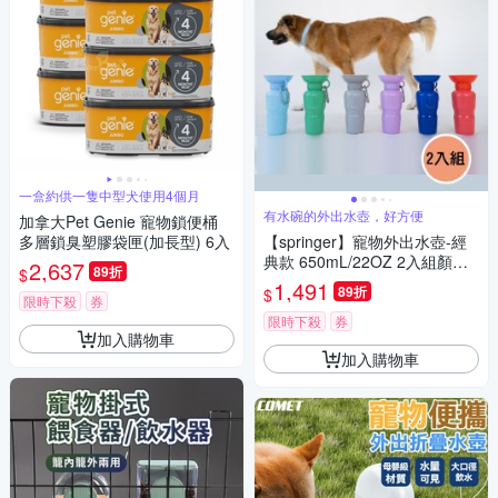
一盒約供一隻中型犬使用4個月
有水碗的外出水壺，好方便
加拿大Pet Genie 寵物鎖便桶
多層鎖臭塑膠袋匣(加長型) 6入
【springer】寵物外出水壺-經
典款 650mL/22OZ 2入組顏色
2,637
89折
$
隨機(寵物水壺 外出水碗 喝水
1,491
89折
$
寵物碗)
限時下殺
券
限時下殺
券
加入購物車
加入購物車