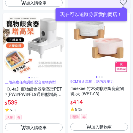
加入購物車
現在可以追蹤你喜愛的商店！
9CM黃金高度，吃的沒壓力
三段高度任意調整 配合寵物身型
meekee 竹木架彩紋陶瓷寵物
【u-ta】寵物餵食器增高架PET
碗-大 (WPT-03)
7(PW3/PW8/FL9通用型增高
架)
414
539
$
$
5
(
2
)
5
(
3
)
活動
券
活動
券
加入購物車
加入購物車