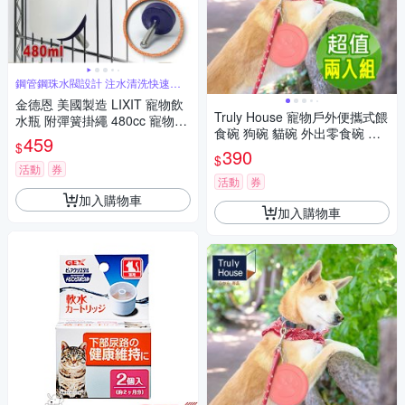
鋼管鋼珠水閥設計 注水清洗快速方
便
金德恩 美國製造 LIXIT 寵物飲
Truly House 寵物戶外便攜式餵
水瓶 附彈簧掛繩 480cc 寵物飲
食碗 狗碗 貓碗 外出零食碗 露
水瓶 寵物飲水器 飲水器 LIXIT
459
$
營寵物碗 飼料碗 飲水碗 超值兩
390
$
入組(兩色任選)
活動
券
活動
券
加入購物車
加入購物車