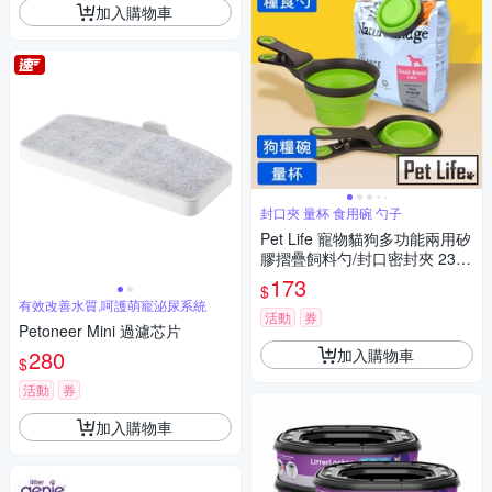
加入購物車
封口夾 量杯 食用碗 勺子
Pet Life 寵物貓狗多功能兩用矽
膠摺疊飼料勺/封口密封夾 237
ml
173
$
有效改善水質,呵護萌寵泌尿系統
活動
券
Petoneer Mini 過濾芯片
加入購物車
280
$
活動
券
加入購物車