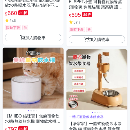
ELSPET小壹 可折疊寵物餐桌
飲水機/喝水器/毛孩/貓狗/不鏽
(寵物碗 狗碗貓碗 架高碗 護頸
鋼)
660
碗 飼料碗 不鏽鋼 漂浮碗 摺疊
89折
695
$
89折
$
碗架)
4
(
2
)
5
(
1
)
限時下殺
券
限時下殺
券
加入購物車
加入購物車
【MIIIBO 貓咪寶】無線寵物飲
一體式寵物飲水餵食器
水機(無線飲水機 寵物飲水機
【居家家】一體式寵物飲水餵
飲水機 喝水器 飲水機濾芯 濾
797
食器 兩用寵物飲水機 餵食碗 立
89折
$