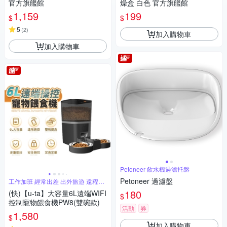
官方旗艦館
燥盒 白色 官方旗艦館
1,159
199
$
$
5
(
2
)
加入購物車
加入購物車
Petoneer 飲水機過濾托盤
Petoneer 過濾盤
工作加班 經常出差 出外旅遊 遠程餵
食
180
(快)【u-ta】大容量6L遠端WIFI
$
控制寵物餵食機PW8(雙碗款)
活動
券
1,580
$
加入購物車