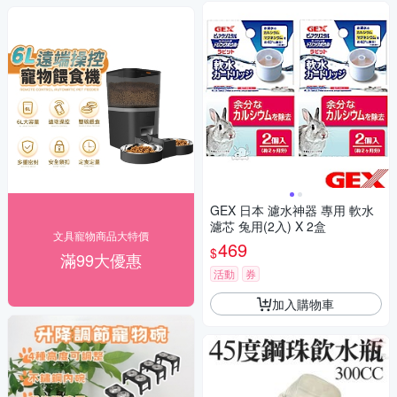
GEX 日本 濾水神器 專用 軟水
濾芯 兔用(2入) X 2盒
文具寵物商品大特價
469
$
滿99大優惠
活動
券
加入購物車