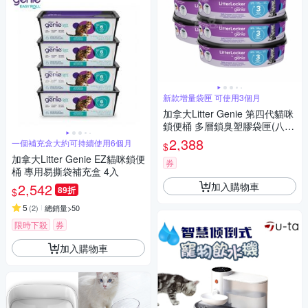
新款增量袋匣 可使用3個月
加拿大Litter Genie 第四代貓咪
鎖便桶 多層鎖臭塑膠袋匣(八角
形) 6入 ▲有專利正品，才能鎖
2,388
一個補充盒大約可持續使用6個月
$
住異味▲
加拿大Litter Genie EZ貓咪鎖便
券
桶 專用易撕袋補充盒 4入
加入購物車
2,542
89折
$
5
(
2
)
總銷量>50
限時下殺
券
加入購物車