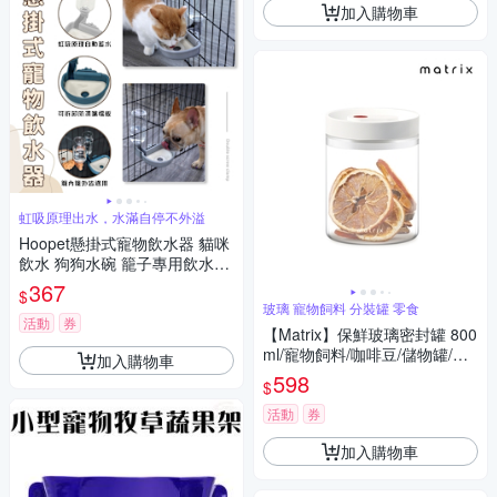
加入購物車
虹吸原理出水，水滿自停不外溢
Hoopet懸掛式寵物飲水器 貓咪
飲水 狗狗水碗 籠子專用飲水器
寵物水碗 水碗 防濕嘴飲水器 寵
367
$
物飲水
玻璃 寵物飼料 分裝罐 零食
活動
券
【Matrix】保鮮玻璃密封罐 800
ml/寵物飼料/咖啡豆/儲物罐/分
加入購物車
裝/收納/防潮/防霉/乾燥/耐高溫/
598
$
簡約
活動
券
加入購物車