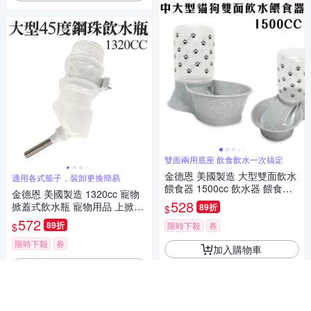
雙面兩用底座 飲食飲水一次搞定
金德恩 美國製造 大型雙面飲水
適用各式籠子，裝卸更換簡易
餵食器 1500cc 飲水器 餵食器
金德恩 美國製造 1320cc 寵物
飲水器具 餵食器具 LIXIT
528
掀蓋式飲水瓶 寵物用品 上掀蓋
89折
$
飲水瓶 飲水瓶 飲水器 寵物 LIX
572
89折
限時下殺
券
$
IT
限時下殺
券
加入購物車
加入購物車