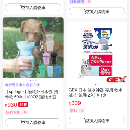
挑戰低價
券
加入購物車
加入購物車
可折疊外出水壺超方便
GEX 日本 濾水神器 專用 軟水
【springer】寵物外出水壺-摺
濾芯 兔用(2入) X 1盒
疊款 590mL/20OZ(寵物水壺
339
外出水碗 喝水 寵物碗)
930
$
89折
$
活動
券
限時下殺
券
加入購物車
加入購物車