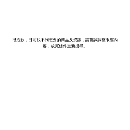
很抱歉，目前找不到您要的商品及資訊，請嘗試調整限縮內
容，放寬條件重新搜尋。