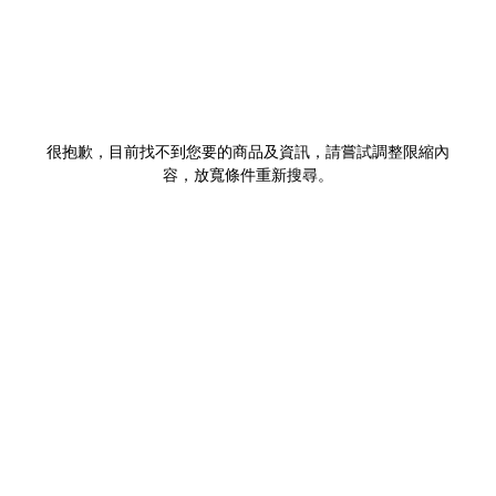
很抱歉，目前找不到您要的商品及資訊，請嘗試調整限縮內
容，放寬條件重新搜尋。