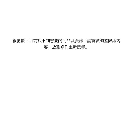
很抱歉，目前找不到您要的商品及資訊，請嘗試調整限縮內
容，放寬條件重新搜尋。