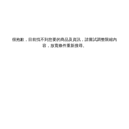
很抱歉，目前找不到您要的商品及資訊，請嘗試調整限縮內
容，放寬條件重新搜尋。