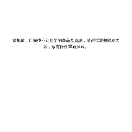
很抱歉，目前找不到您要的商品及資訊，請嘗試調整限縮內
容，放寬條件重新搜尋。