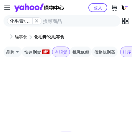
Yahoo購物中心
登入
化毛膏/化
毛零食
貓零食
化毛膏/化毛零食
品牌
快速到貨
有現貨
挑戰低價
價格低到高
排序