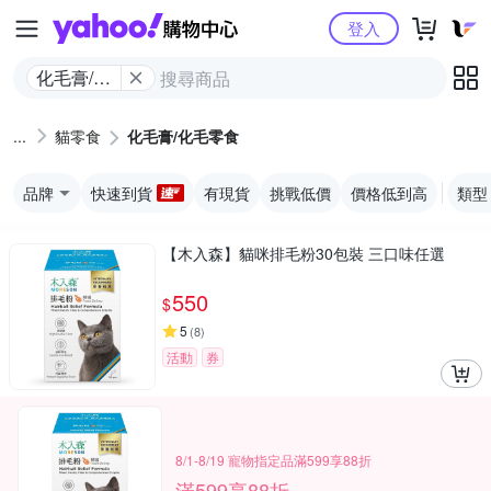
Yahoo購物中心
登入
化毛膏/化
毛零食
貓零食
化毛膏/化毛零食
品牌
快速到貨
有現貨
挑戰低價
價格低到高
類型
【木入森】貓咪排毛粉30包裝 三口味任選
550
$
5
(
8
)
活動
券
8/1-8/19 寵物指定品滿599享88折
滿599享88折