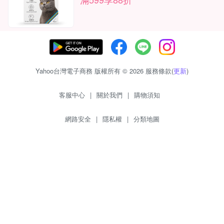
Yahoo台灣電子商務 版權所有 © 2026 服務條款(
更新
)
客服中心
|
關於我們
|
購物須知
網路安全
|
隱私權
|
分類地圖