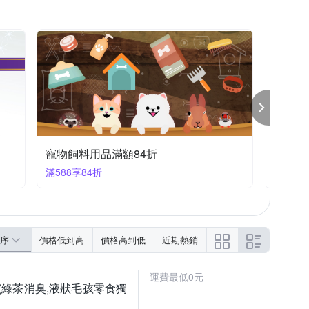
寵物飼料用品滿額84折
寵物飼
滿588享84折
滿588享
序
價格低到高
價格高到低
近期熱銷
運費最低0元
(綠茶消臭,液狀毛孩零食獨