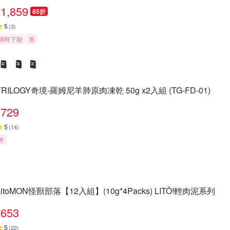
1,859
85折
5
(
3
)
限時下殺
券
TRILOGY奇境-羅姆尼羊肺原肉凍乾 50g x2入組 (TG-FD-01)
729
5
(
14
)
券
LitoMON怪獸部落【12入組】(10g*4Packs) LITÖ!輕肉泥系列
653
5
(
22
)