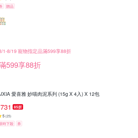
券
贈品
8/1-8/19 寵物指定品滿599享88折
滿599享88折
AIXIA 愛喜雅 妙喵肉泥系列 (15g X 4入) X 12包
731
85折
5
(
25
)
限時下殺
券