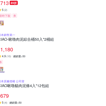
713
89折
5
(
2
)
限時下殺
券
日本銷售第一
CIAO-啾嚕肉泥綜合桶50入*2桶組
1,180
4.9
(
10
)
總銷量>50
券
日本原廠授權 公司貨
CIAO啾嚕貓肉泥條4入*12包組
679
5
(
4
)
總銷量>50