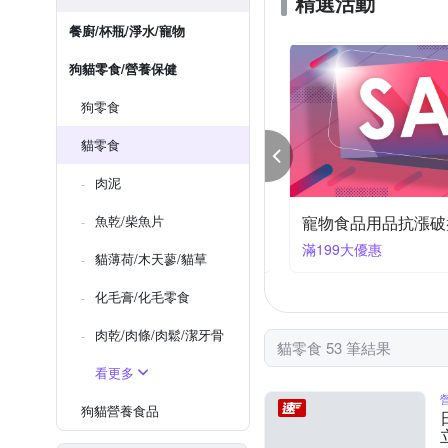
精選活動
餐廚/杯瓶/淨水/寵物
狗貓零食/營養保健
狗零食
貓零食
肉泥
perr超躍 滿499出貨
魚乾/柴魚片
寵物食品用品抗漲破盤
99大優惠
滿199大優惠
貓薄荷/木天蓼/貓䓍
化毛膏/化毛零食
肉乾/肉條/肉鬆/潔牙骨
貓零食 53 筆結果
看更多
狗貓營養食品