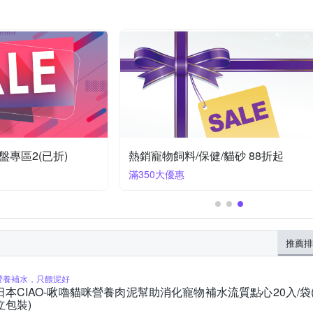
專區2(已折)
熱銷寵物飼料/保健/貓砂 88折起
滿350大優惠
推薦排
營養補水，只餵泥好
日本CIAO-啾嚕貓咪營養肉泥幫助消化寵物補水流質點心20入/袋
立包裝)