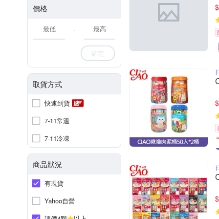
$
價格
-
確定
取貨方式
$
快速到貨
7-11常溫
7-11冷凍
商品狀況
有現貨
$
Yahoo自營
評價4顆
以上