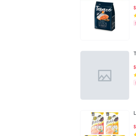
$
$
$