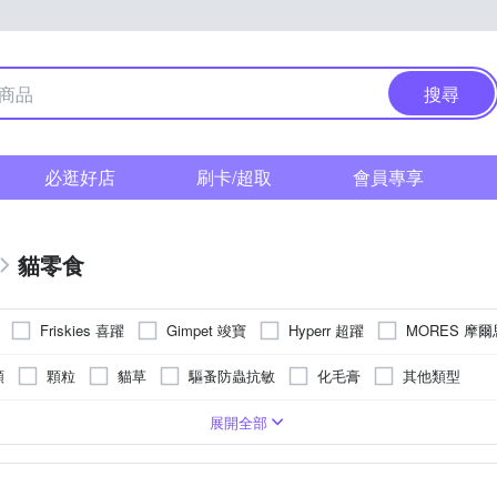
搜尋
必逛好店
刷卡/超取
會員專享
貓零食
Friskies 喜躍
Gimpet 竣寶
Hyperr 超躍
MORES 摩爾
類
顆粒
貓草
驅蚤防蟲抗敏
化毛膏
其他類型
展開全部