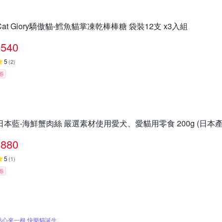
Cat Glory驕傲貓-鱈魚貓掌凍乾棒棒糖 袋裝12支 x3入組
540
5
(
2
)
券
日本藍-海鮮蟹肉絲 嚴選素材使用愛犬、愛貓用零食 200g (日本產)
880
5
(
1
)
券
點心來一根 快樂貓誕生