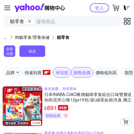
Yahoo購物中心
登入
貓零食
狗貓零食/營養保健
貓零食
全部
肉泥
分類
品牌
快速到貨
有現貨
挑戰低價
價格低到高
類型
食在寵愛，夾倍美味
日本INABA-CIAO啾嚕貓咪零食綜合口味雙層迷
你肉泥夾心捲12gx15包/袋(綠茶如廁消臭,獨立
包貓泥餅乾,毛孩點心副食量販包,寵物零嘴三角
891
$
89折
包)
挑戰低價
券
愛喜雅-妙喵主食軟包系列70g-12包組