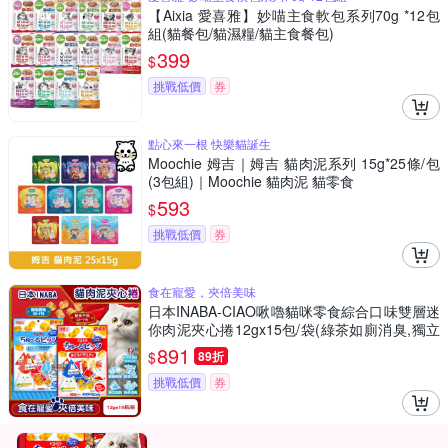
【Aixia 愛喜雅】妙喵主食軟包系列70g *12包
組(貓餐包/貓濕糧/貓主食餐包)
399
$
挑戰低價
券
點心來一根 快樂貓誕生
Moochie 姆吉｜姆吉 貓肉泥系列 15g*25條/包
(3包組)｜Moochie 貓肉泥 貓零食
593
$
挑戰低價
券
食在寵愛，夾倍美味
日本INABA-CIAO啾嚕貓咪零食綜合口味雙層迷
你肉泥夾心捲12gx15包/袋(綠茶如廁消臭,獨立
包貓泥餅乾,毛孩點心副食量販包,寵物零嘴三角
891
$
89折
包)
挑戰低價
券