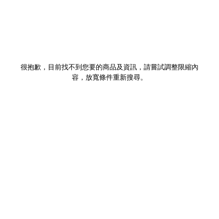
很抱歉，目前找不到您要的商品及資訊，請嘗試調整限縮內
容，放寬條件重新搜尋。