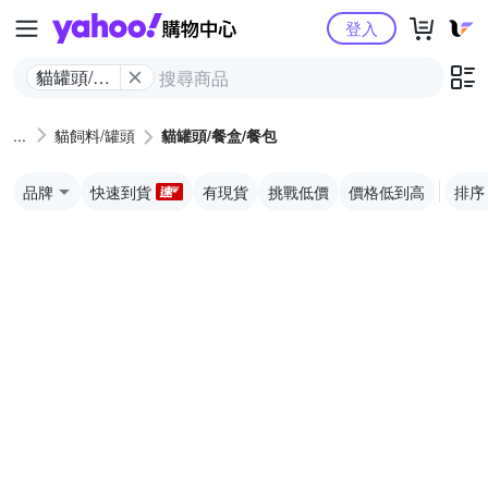
Yahoo購物中心
登入
貓罐頭/餐
盒/餐包
貓飼料/罐頭
貓罐頭/餐盒/餐包
品牌
快速到貨
有現貨
挑戰低價
價格低到高
排序