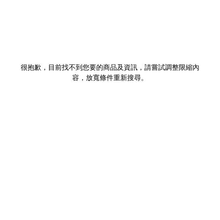
很抱歉，目前找不到您要的商品及資訊，請嘗試調整限縮內
容，放寬條件重新搜尋。