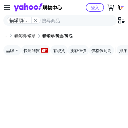
Yahoo購物中心
登入
貓罐頭/餐
盒/餐包
貓飼料/罐頭
貓罐頭/餐盒/餐包
品牌
快速到貨
有現貨
挑戰低價
價格低到高
排序