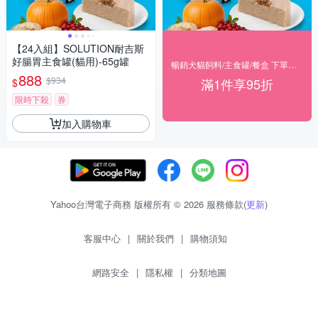
【24入組】SOLUTION耐吉斯
好腸胃主食罐(貓用)-65g罐
暢銷犬貓飼料/主食罐/餐盒 下單享95折
888
$934
滿1件享95折
$
限時下殺
券
加入購物車
Yahoo台灣電子商務 版權所有 © 2026 服務條款(
更新
)
客服中心
|
關於我們
|
購物須知
網路安全
|
隱私權
|
分類地圖