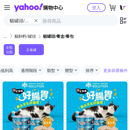
Yahoo購物中心
登入
貓罐頭/餐
盒/餐包
貓飼料/罐頭
貓罐頭/餐盒/餐包
全部
主食罐
分類
格低到高
適用階段
類型
體型
排序
更多篩選條件