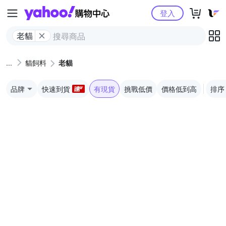
Yahoo購物中心
登入
老貓
貓飼料
老貓
品牌
快速到貨
有現貨
挑戰低價
價格低到高
排序