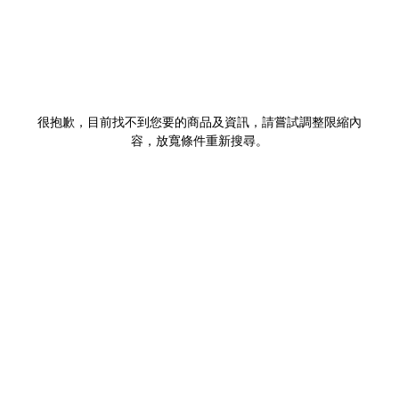
很抱歉，目前找不到您要的商品及資訊，請嘗試調整限縮內
容，放寬條件重新搜尋。