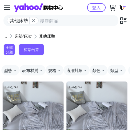
Yahoo購物中心
登入
其他床墊
床墊/床架
其他床墊
全部
涼蓆/竹蓆
分類
型態
表布材質
規格
適用對象
顏色
類型