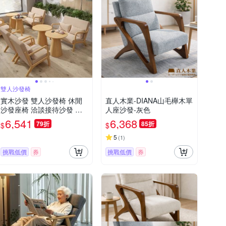
雙人沙發椅
實木沙發 雙人沙發椅 休閒
直人木業-DIANA山毛櫸木單
沙發座椅 洽談接待沙發 咖
人座沙發-灰色
啡廳奶茶店民宿餐廳椅
6,541
6,368
79折
85折
$
$
5
(
1
)
挑戰低價
券
挑戰低價
券