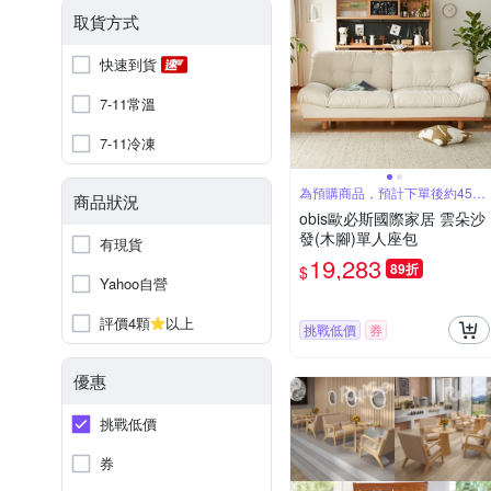
取貨方式
快速到貨
7-11常溫
7-11冷凍
為預購商品，預計下單後約45個
商品狀況
工作天配送
obis歐必斯國際家居 雲朵沙
發(木腳)單人座包
有現貨
19,283
89折
$
Yahoo自營
評價4顆
以上
挑戰低價
券
優惠
挑戰低價
券