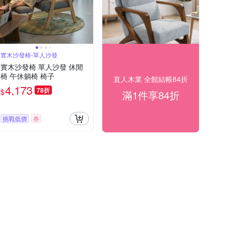
實木沙發椅-單人沙發
實木沙發椅 單人沙發 休閒
椅 午休躺椅 椅子
直人木業 全館結帳84折
4,173
78折
$
滿1件享84折
挑戰低價
券