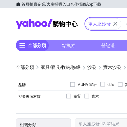
首頁
拍賣
企業/大宗採購入口
合作招商
App下載
Yahoo購物中心
單人座沙發
全部分類
點換券
登記送
家具/寢具/收納/修繕
沙發
實木沙發
MUNA 家居
obis
品牌
布質
實木
沙發表面材質
品牌名稱
單人座
否
可拆洗
雙人座
類型
可否拆洗
顏色
單人座沙發 13 筆結果
相關分類