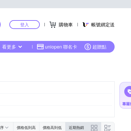
購物車
帳號綁定送
登入
看更多
uniopen 聯名卡
超贈點
序
價格低到高
價格高到低
近期熱銷