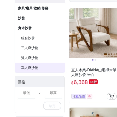
家具/寢具/收納/修繕
沙發
實木沙發
組合沙發
三人座沙發
雙人座沙發
單人座沙發
直人木業-DIANA山毛櫸木單
人座沙發-米白
6,368
價格
85折
$
-
挑戰低價
券
確定