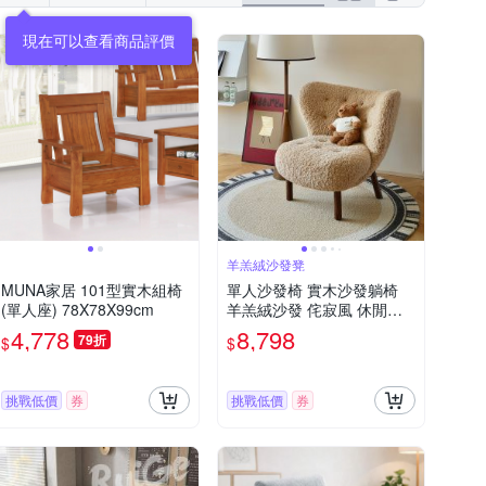
現在可以查看商品評價
羊羔絨沙發凳
MUNA家居 101型實木組椅
單人沙發椅 實木沙發躺椅
(單人座) 78X78X99cm
羊羔絨沙發 侘寂風 休閒沙
發 懶人沙發凳
4,778
8,798
79折
$
$
挑戰低價
券
挑戰低價
券