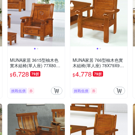
MUNA家居 3615型柚木色
MUNA家居 766型柚木色實
實木組椅(單人座) 77X80X1
木組椅(單人座) 78X79X98c
04cm
m
6,728
4,778
79折
79折
$
$
挑戰低價
券
挑戰低價
券