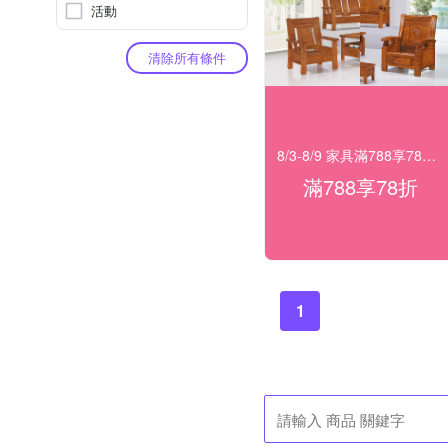
活動
清除所有條件
8/3-8/9 家具滿788享78折！
滿788享78折
1