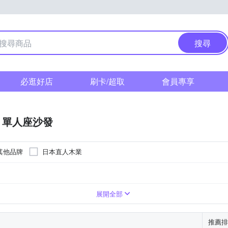
搜尋
必逛好店
刷卡/超取
會員專享
單人座沙發
其他品牌
日本直人木業
展開全部
推薦排