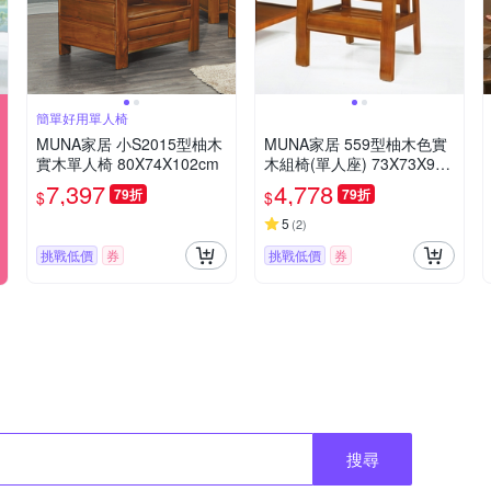
簡單好用單人椅
MUNA家居 小S2015型柚木
MUNA家居 559型柚木色實
實木單人椅 80X74X102cm
木組椅(單人座) 73X73X93c
m
7,397
4,778
79折
79折
$
$
5
(
2
)
挑戰低價
券
挑戰低價
券
搜尋