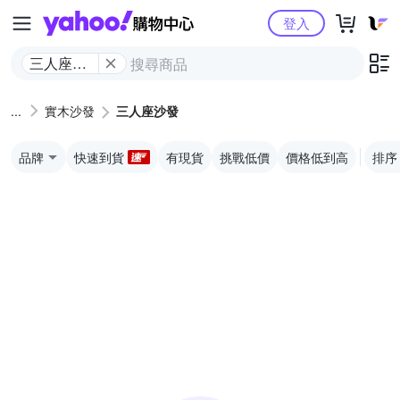
Yahoo購物中心
登入
三人座沙
發
實木沙發
三人座沙發
品牌
快速到貨
有現貨
挑戰低價
價格低到高
排序