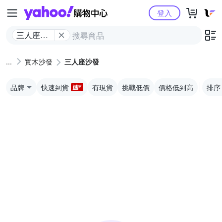
Yahoo購物中心
登入
三人座沙
發
實木沙發
三人座沙發
品牌
快速到貨
有現貨
挑戰低價
價格低到高
排序