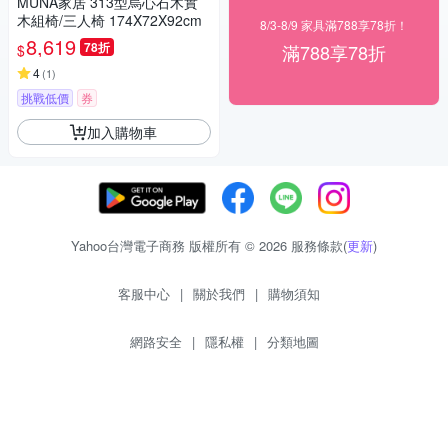
MUNA家居 313型烏心石木實
木組椅/三人椅 174X72X92cm
8/3-8/9 家具滿788享78折！
8,619
78折
滿788享78折
$
4
(
1
)
挑戰低價
券
加入購物車
Yahoo台灣電子商務 版權所有 © 2026 服務條款(
更新
)
客服中心
|
關於我們
|
購物須知
網路安全
|
隱私權
|
分類地圖