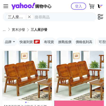
Yahoo購物中心
登入
三人座沙
發
實木沙發
三人座沙發
品牌
快速到貨
有現貨
挑戰低價
價格低到高
可否