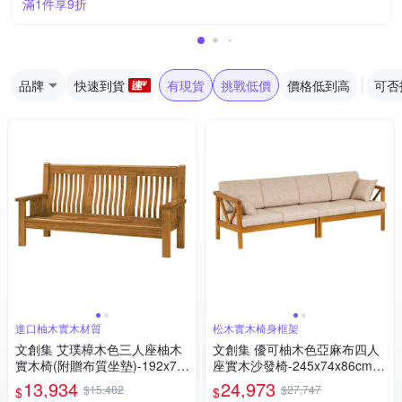
滿1件享9折
品牌
快速到貨
有現貨
挑戰低價
價格低到高
可否
進口柚木實木材質
松木實木椅身框架
文創集 艾璞樟木色三人座柚木
文創集 優可柚木色亞麻布四人
實木椅(附贈布質坐墊)-192x74
座實木沙發椅-245x74x86cm免
x102cm免組
組
13,934
24,973
$15,482
$27,747
$
$