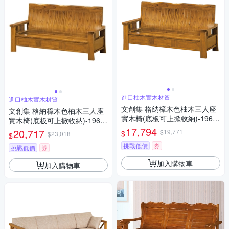
進口柚木實木材質
進口柚木實木材質
文創集 格納樟木色柚木三人座
文創集 格納樟木色柚木三人座
實木椅(底板可上掀收納)-196x7
實木椅(底板可上掀收納)-196x7
3x99cm免組
3x99cm免組
17,794
20,717
$19,771
$
$23,018
$
挑戰低價
券
挑戰低價
券
加入購物車
加入購物車