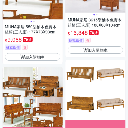
MUNA家居 3615型柚木色實木
組椅(三人座) 188X80X104cm
MUNA家居 559型柚木色實木
16,848
組椅(三人座) 177X73X93cm
78折
$
9,068
79折
$
挑戰低價
券
挑戰低價
券
加入購物車
加入購物車