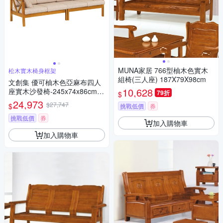
MUNA家居 766型柚木色實木
松木實木椅身框架
組椅(三人座) 187X79X98cm
文創集 優可柚木色亞麻布四人
10,628
座實木沙發椅-245x74x86cm免
79折
$
組
24,973
$27,747
$
挑戰低價
券
挑戰低價
券
加入購物車
加入購物車