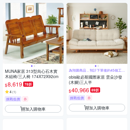
為預購商品，預計下單後約45個工作
MUNA家居 313型烏心石木實
天配送
木組椅/三人椅 174X72X92cm
obis歐必斯國際家居 雲朵沙發
(木腳)三人半
8,619
78折
$
40,966
89折
$
4
(
1
)
挑戰低價
券
挑戰低價
券
加入購物車
加入購物車