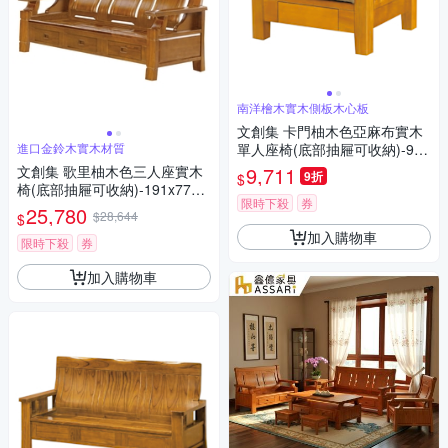
南洋檜木實木側板木心板
文創集 卡門柚木色亞麻布實木
進口金鈴木實木材質
單人座椅(底部抽屜可收納)-90x
80x85cm免組
文創集 歌里柚木色三人座實木
9,711
9折
$
椅(底部抽屜可收納)-191x77x1
限時下殺
券
02cm免組
25,780
$28,644
$
加入購物車
限時下殺
券
加入購物車