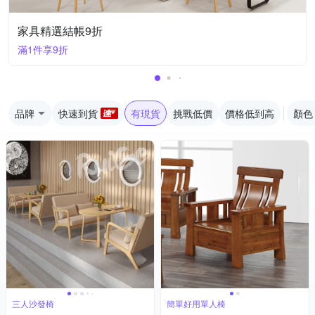
家具精選結帳9折
滿1件享9折
品牌
快速到貨
有現貨
挑戰低價
價格低到高
顏色
三人沙發椅
簡單好用單人椅