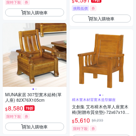
79折
$
限時下殺
券
挑戰低價
券
加入購物車
加入購物車
MUNA家居 307型實木組椅(單
人座) 82X76X105cm
樟木實木材質實木造型腳座
8,580
文創集 艾布樟木色單人座實木
78折
$
椅(附贈布質坐墊)-72x67x100c
限時下殺
券
m免組
5,610
$6,233
$
加入購物車
限時下殺
券