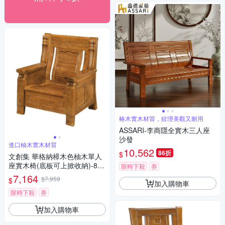
椿木實木材質，紋理美觀又耐用
ASSARI-李商隱全實木三人座
沙發
進口柚木實木材質
10,562
86折
$
文創集 華格納樟木色柚木單人
座實木椅(底板可上掀收納)-80x
限時下殺
券
73x100cm免組
7,164
$7,959
$
加入購物車
限時下殺
券
加入購物車