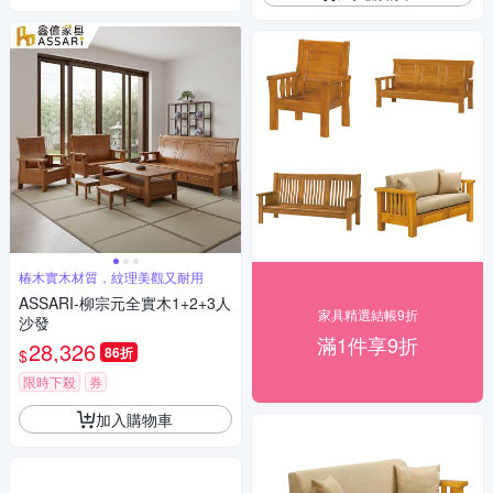
椿木實木材質，紋理美觀又耐用
ASSARI-柳宗元全實木1+2+3人
家具精選結帳9折
沙發
滿1件享9折
28,326
86折
$
限時下殺
券
加入購物車