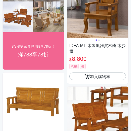
IDEA-MIT木製風雅實木椅 木沙
8/3-8/9 家具滿788享78折！
發
滿788享78折
8,800
$
活動
券
加入購物車