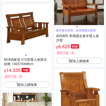
椿木實木材質，紋理美觀又耐用
ASSARI-李商隱全實木雙人座
沙發
6,625
86折
$
限時下殺
券
MUNA家居 072型雙人座實木
加入購物車
組椅 136X79X98cm
14,335
79折
$
限時下殺
券
加入購物車