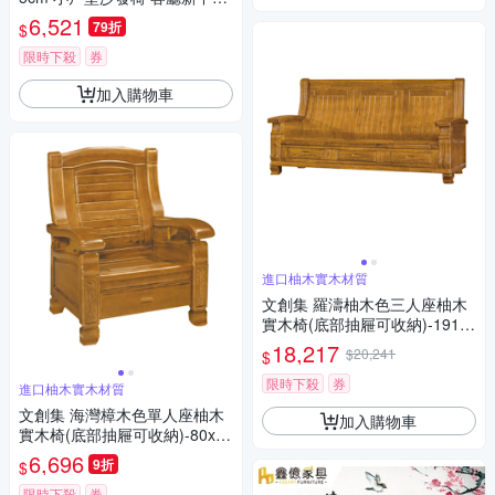
沙發 出租屋小沙發 簡約現代休
6,521
79折
$
閒椅
限時下殺
券
加入購物車
進口柚木實木材質
文創集 羅濤柚木色三人座柚木
實木椅(底部抽屜可收納)-191x7
5x102cm免組
18,217
$20,241
$
限時下殺
券
進口柚木實木材質
文創集 海灣樟木色單人座柚木
加入購物車
實木椅(底部抽屜可收納)-80x75
x97cm免組
6,696
9折
$
限時下殺
券