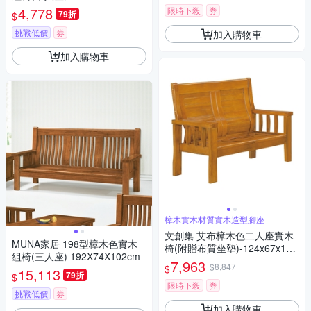
4,778
限時下殺
券
79折
$
挑戰低價
券
加入購物車
加入購物車
樟木實木材質實木造型腳座
文創集 艾布樟木色二人座實木
MUNA家居 198型樟木色實木
椅(附贈布質坐墊)-124x67x100
組椅(三人座) 192X74X102cm
cm免組
7,963
$8,847
$
15,113
79折
$
限時下殺
券
挑戰低價
券
加入購物車