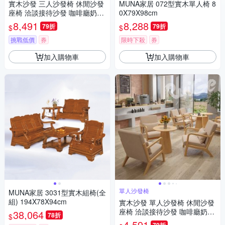
實木沙發 三人沙發椅 休閒沙發
MUNA家居 072型實木單人椅 8
座椅 洽談接待沙發 咖啡廳奶茶
0X79X98cm
店民宿餐廳椅
8,491
8,288
79折
79折
$
$
挑戰低價
券
限時下殺
券
加入購物車
加入購物車
單人沙發椅
MUNA家居 3031型實木組椅(全
組) 194X78X94cm
實木沙發 單人沙發椅 休閒沙發
座椅 洽談接待沙發 咖啡廳奶茶
38,064
78折
$
店民宿餐廳椅
4,591