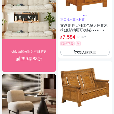
進口柚木實木材質
文創集 巴戈柚木色單人座實木
椅(底部抽屜可收納)-77x80x10
4cm免組
7,584
$8,426
$
限時下殺
券
obis 放鬆無罪 沙發88折起
加入購物車
滿299享88折