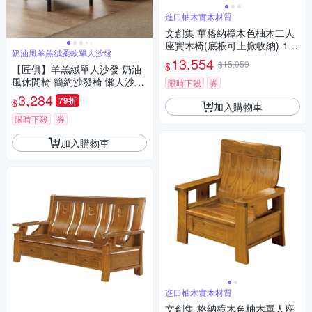
進口柚木實木材質
文創集 華格納樟木色柚木二人
座實木椅(底板可上掀收納)-137
奶油風羊羔絨柔軟單人沙發
x73x100cm免組
13,554
$15,059
$
【匠俱】羊羔絨單人沙發 奶油
風休閒椅 簡約沙發椅 懶人沙發
限時下殺
券
椅子 小戶型座椅
3,284
79折
$
加入購物車
限時下殺
券
加入購物車
進口柚木實木材質
文創集 格納樟木色柚木單人座