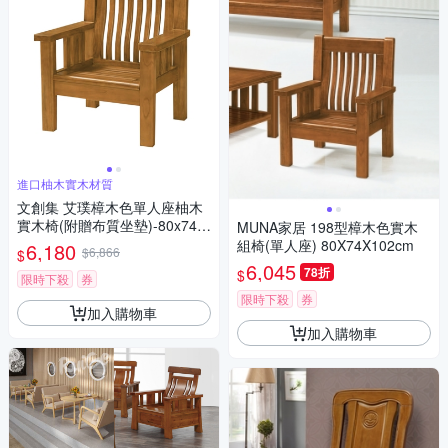
進口柚木實木材質
文創集 艾璞樟木色單人座柚木
實木椅(附贈布質坐墊)-80x74x
MUNA家居 198型樟木色實木
102cm免組
組椅(單人座) 80X74X102cm
6,180
$6,866
$
6,045
78折
$
限時下殺
券
限時下殺
券
加入購物車
加入購物車