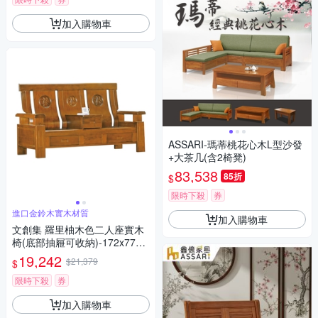
加入購物車
ASSARI-瑪蒂桃花心木L型沙發
+大茶几(含2椅凳)
83,538
85折
$
限時下殺
券
進口金鈴木實木材質
加入購物車
文創集 羅里柚木色二人座實木
椅(底部抽屜可收納)-172x77x1
03cm免組
19,242
$21,379
$
限時下殺
券
加入購物車