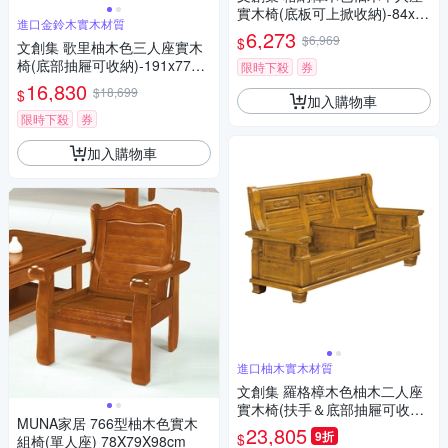
實木椅(底板可上掀收納)-84x73
進口金鈴木實木材質
x99cm免組
6,273
$6,969
$
文創集 歌里柚木色三人座實木
椅(底部抽屜可收納)-191x77x1
限時下殺
券
02cm免組
16,830
$18,699
$
加入購物車
限時下殺
券
加入購物車
進口柚木實木材質
文創集 羅格樟木色柚木二人座
實木椅(扶手＆底部抽屜可收納)
MUNA家居 766型柚木色實木
-173x73x98cm免組
23,805
9折
$
組椅(單人座) 78X79X98cm