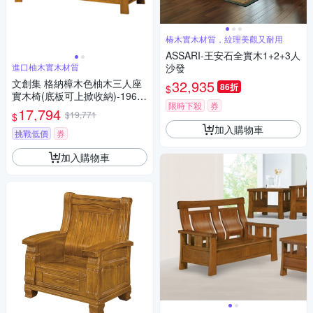
椿木實木材質，紋理美觀又耐用
ASSARI-王安石全實木1+2+3人
進口柚木實木材質
沙發
文創集 格納樟木色柚木三人座
32,935
86折
$
實木椅(底板可上掀收納)-196x7
限時下殺
券
3x99cm免組
17,794
$19,771
$
加入購物車
挑戰低價
券
加入購物車