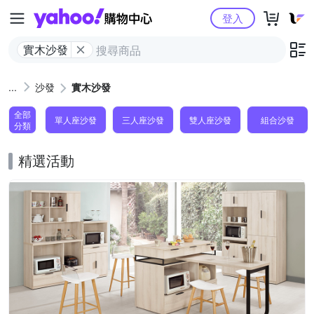
Yahoo購物中心
登入
實木沙發
沙發
實木沙發
全部
單人座沙發
三人座沙發
雙人座沙發
組合沙發
分類
精選活動