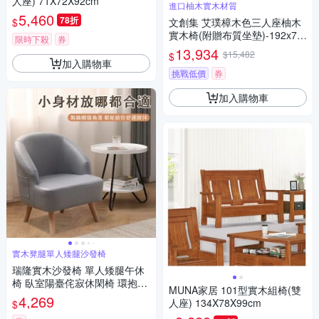
人座) 71X72X92cm
進口柚木實木材質
5,460
78折
$
文創集 艾璞樟木色三人座柚木
實木椅(附贈布質坐墊)-192x74
限時下殺
券
x102cm免組
13,934
$15,482
$
加入購物車
挑戰低價
券
加入購物車
實木凳腿單人矮腿沙發椅
瑞隆實木沙發椅 單人矮腿午休
椅 臥室陽臺侘寂休閑椅 環抱式
MUNA家居 101型實木組椅(雙
扶手座椅（高密度回彈海綿 56*
4,269
人座) 134X78X99cm
$
66CM）