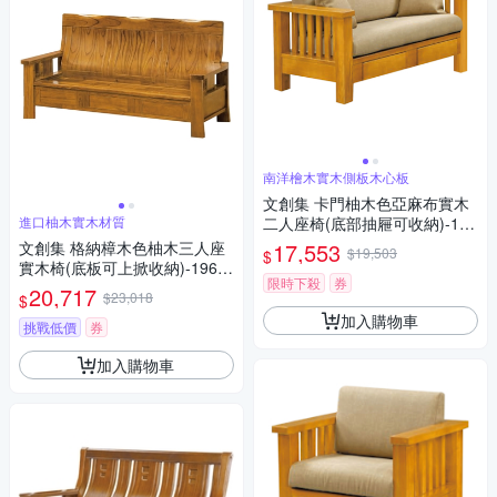
南洋檜木實木側板木心板
文創集 卡門柚木色亞麻布實木
進口柚木實木材質
二人座椅(底部抽屜可收納)-144
x80x85cm免組
文創集 格納樟木色柚木三人座
17,553
$19,503
$
實木椅(底板可上掀收納)-196x7
限時下殺
券
3x99cm免組
20,717
$23,018
$
加入購物車
挑戰低價
券
加入購物車