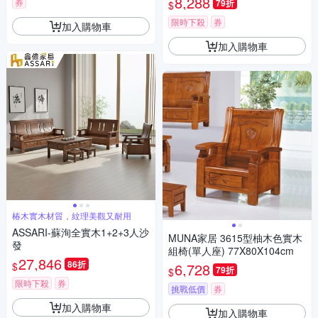
8,288
券
79折
$
限時下殺
券
加入購物車
加入購物車
椿木實木材質，紋理美觀又耐用
ASSARI-蘇洵全實木1+2+3人沙
MUNA家居 3615型柚木色實木
發
組椅(單人座) 77X80X104cm
27,846
86折
$
6,728
79折
$
限時下殺
券
挑戰低價
券
加入購物車
加入購物車