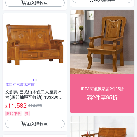
加入購物車
進口柚木實木材質
IDEA/好氣氛家居 2件95折
文創集 巴戈柚木色二人座實木
滿2件享95折
椅(底部抽屜可收納)-133x80x1
04cm免組
11,582
$12,868
$
限時下殺
券
加入購物車