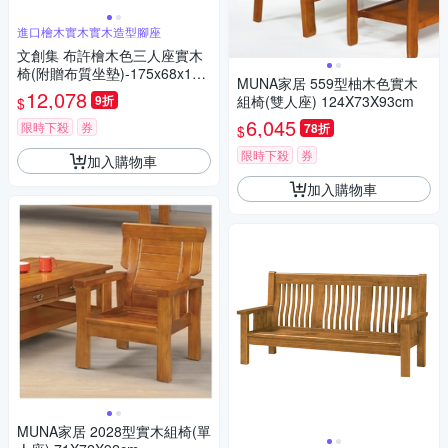
進口檜木實木實木造型腳座
文創集 布許檜木色三人座實木
椅(附贈布質坐墊)-175x68x100
MUNA家居 559型柚木色實木
cm免組
12,078
9折
組椅(雙人座) 124X73X93cm
$
6,045
限時下殺
券
78折
$
限時下殺
券
加入購物車
加入購物車
MUNA家居 2028型實木組椅(單