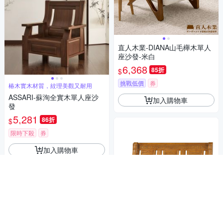
直人木業-DIANA山毛櫸木單人
座沙發-米白
6,368
85折
$
挑戰低價
券
椿木實木材質，紋理美觀又耐用
ASSARI-蘇洵全實木單人座沙
加入購物車
發
5,281
86折
$
限時下殺
券
加入購物車