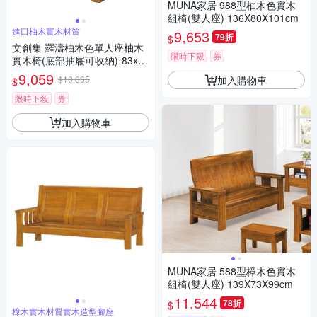
MUNA家居 988型柚木色實木
組椅(雙人座) 136X80X101cm
進口柚木實木材質
9,653
79折
$
文創集 羅濤柚木色單人座柚木
限時下殺
券
實木椅(底部抽屜可收納)-83x75
x102cm免組
9,059
加入購物車
$10,065
$
限時下殺
券
加入購物車
MUNA家居 588型樟木色實木
組椅(雙人座) 139X73X99cm
11,544
78折
$
樟木實木材質實木造型腳座