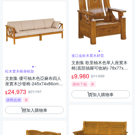
進口金鈴木實木材質
文創集 歌里柚木色單人座實木
椅(底部抽屜可收納)-78x77x10
松木實木椅身框架
2cm免組
9,980
$11,088
$
文創集 優可柚木色亞麻布四人
座實木沙發椅-245x74x86cm免
限時下殺
券
組
24,973
$27,747
$
加入購物車
挑戰低價
券
加入購物車