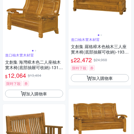
進口柚木實木材質
文創集 羅格樟木色柚木三人座
實木椅(底部抽屜可收納)-193x7
進口柚木實木材質
3x98cm免組
22,472
$24,968
$
文創集 海灣樟木色二人座柚木
實木椅(底部抽屜可收納)-131x7
限時下殺
券
5x97cm免組
12,064
$13,404
$
加入購物車
限時下殺
券
加入購物車