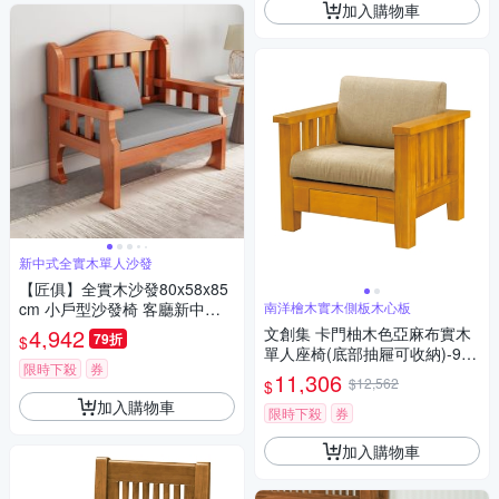
加入購物車
新中式全實木單人沙發
【匠俱】全實木沙發80x58x85
cm 小戶型沙發椅 客廳新中式
南洋檜木實木側板木心板
沙發 出租屋小沙發 簡約現代休
4,942
文創集 卡門柚木色亞麻布實木
79折
$
閒椅
單人座椅(底部抽屜可收納)-90x
限時下殺
券
80x85cm免組
11,306
$12,562
$
加入購物車
限時下殺
券
加入購物車