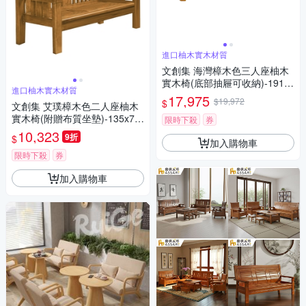
進口柚木實木材質
文創集 海灣樟木色三人座柚木
實木椅(底部抽屜可收納)-191x7
進口柚木實木材質
5x97cm免組
17,975
$19,972
$
文創集 艾璞樟木色二人座柚木
實木椅(附贈布質坐墊)-135x74
限時下殺
券
x102cm免組
10,323
9折
$
加入購物車
限時下殺
券
加入購物車