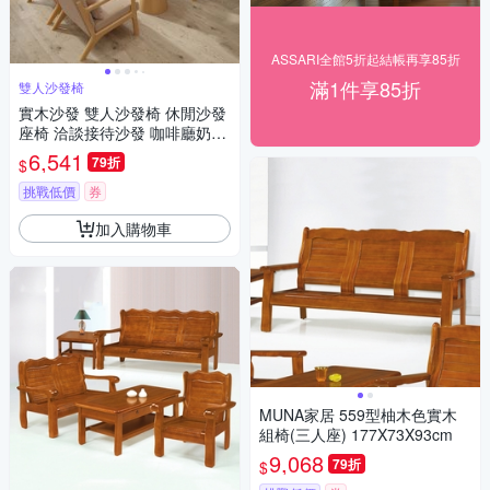
ASSARI全館5折起結帳再享85折
滿1件享85折
雙人沙發椅
實木沙發 雙人沙發椅 休閒沙發
座椅 洽談接待沙發 咖啡廳奶茶
店民宿餐廳椅
6,541
79折
$
挑戰低價
券
加入購物車
MUNA家居 559型柚木色實木
組椅(三人座) 177X73X93cm
9,068
79折
$