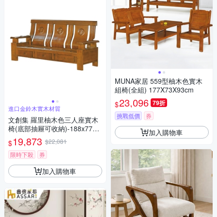
MUNA家居 559型柚木色實木
組椅(全組) 177X73X93cm
23,096
79折
$
進口金鈴木實木材質
挑戰低價
券
文創集 羅里柚木色三人座實木
椅(底部抽屜可收納)-188x77x1
加入購物車
03cm免組
19,873
$22,081
$
限時下殺
券
加入購物車