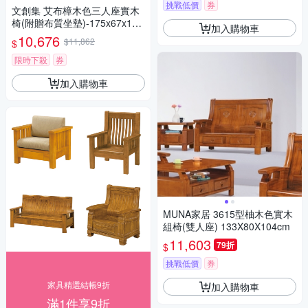
挑戰低價
券
文創集 艾布樟木色三人座實木
椅(附贈布質坐墊)-175x67x100
加入購物車
cm免組
10,676
$11,862
$
限時下殺
券
加入購物車
MUNA家居 3615型柚木色實木
組椅(雙人座) 133X80X104cm
11,603
79折
$
挑戰低價
券
家具精選結帳9折
加入購物車
滿1件享9折