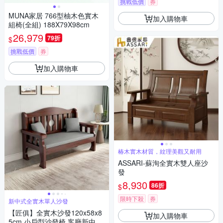
挑戰低價
券
MUNA家居 766型柚木色實木
加入購物車
組椅(全組) 188X79X98cm
26,979
79折
$
挑戰低價
券
加入購物車
椿木實木材質，紋理美觀又耐用
ASSARI-蘇洵全實木雙人座沙
發
8,930
86折
$
限時下殺
券
新中式全實木單人沙發
【匠俱】全實木沙發120x58x8
加入購物車
5cm 小戶型沙發椅 客廳新中式